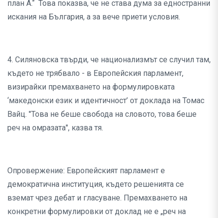
план А.“ Това показва, че не става дума за едностранни
искания на България, а за вече приети условия.
4. Силяновска твърди, че национализмът се случил там,
където не трябвало - в Европейския парламент,
визирайки премахването на формулировката
‘македонски език и идентичност’ от доклада на Томас
Вайц. "Това не беше свобода на словото, това беше
реч на омразата", казва тя.
Опровержение: Европейският парламент е
демократична институция, където решенията се
вземат чрез дебат и гласуване. Премахването на
конкретни формулировки от доклад не е „реч на