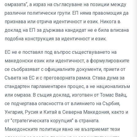
омразата“, а израз на съгласуване на позиции между
различни политически групи. ЕП няма правомощия да
признава или отрича идентичност и език. Никога в
доклад на ЕП за държава кандидат не е била вписана
подобна конструкция за идентичност и език.
ЕС не е поставял под въпрос съществуването на
македонски език или идентичност, а формулировките
се съобразяват с официалните документи, приети от
Съвета на ЕС и с преговорната рамка. Става дума за
стандартен парламентарен процес, а не национализъм
или омраза. В същия доклад, изготвен от Томас Вайц,
се подчертава опасността от влиянието на Сърбия,
Унгария, Русия и Китай в Северна Македония, както и
от "стратегическата корупция" в страната.
Македонските политици явно не възприемат тези