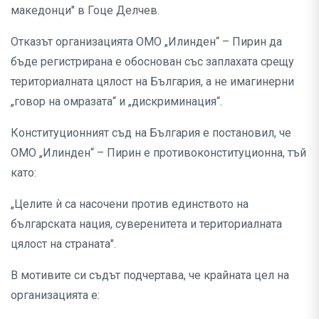
македонци" в Гоце Делчев.
Отказът организацията ОМО „Илинден“ – Пирин да
бъде регистрирана е обоснован със заплахата срещу
териториалната цялост на България, а не имагинерни
„говор на омразата“ и „дискриминация“.
Конституционният съд на България е постановил, че
ОМО „Илинден“ – Пирин е противоконституционна, тъй
като:
„Целите ѝ са насочени против единството на
българската нация, суверенитета и териториалната
цялост на страната".
В мотивите си съдът подчертава, че крайната цел на
организацията е: