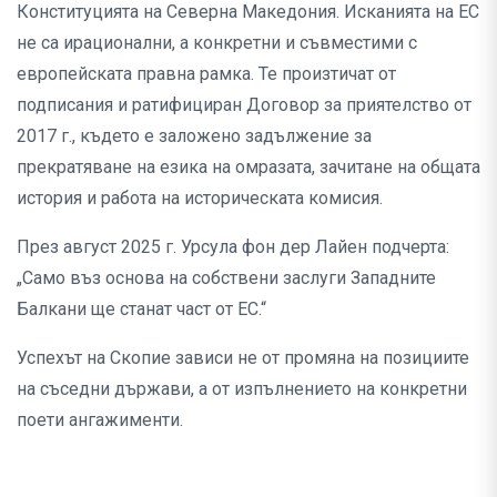
Конституцията на Северна Македония. Исканията на ЕС
не са ирационални, а конкретни и съвместими с
европейската правна рамка. Те произтичат от
подписания и ратифициран Договор за приятелство от
2017 г., където е заложено задължение за
прекратяване на езика на омразата, зачитане на общата
история и работа на историческата комисия.
През август 2025 г. Урсула фон дер Лайен подчерта:
„Само въз основа на собствени заслуги Западните
Балкани ще станат част от ЕС.“
Успехът на Скопие зависи не от промяна на позициите
на съседни държави, а от изпълнението на конкретни
поети ангажименти.