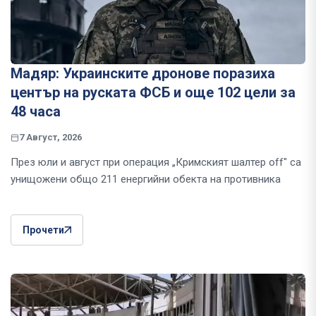
Мадяр: Украинските дронове поразиха
център на руската ФСБ и още 102 цели за
48 часа
7 Август, 2026
През юли и август при операция „Кримският шалтер off" са
унищожени общо 211 енергийни обекта на противника
Прочети