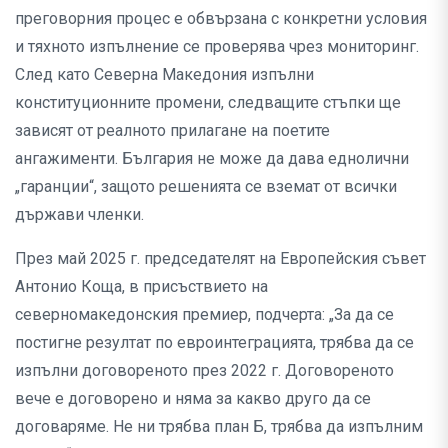
преговорния процес е обвързана с конкретни условия
и тяхното изпълнение се проверява чрез мониторинг.
След като Северна Македония изпълни
конституционните промени, следващите стъпки ще
зависят от реалното прилагане на поетите
ангажименти. България не може да дава еднолични
„гаранции“, защото решенията се вземат от всички
държави членки.
През май 2025 г. председателят на Европейския съвет
Антонио Коща, в присъствието на
северномакедонския премиер, подчерта: „За да се
постигне резултат по евроинтеграцията, трябва да се
изпълни договореното през 2022 г. Договореното
вече е договорено и няма за какво друго да се
договаряме. Не ни трябва план Б, трябва да изпълним