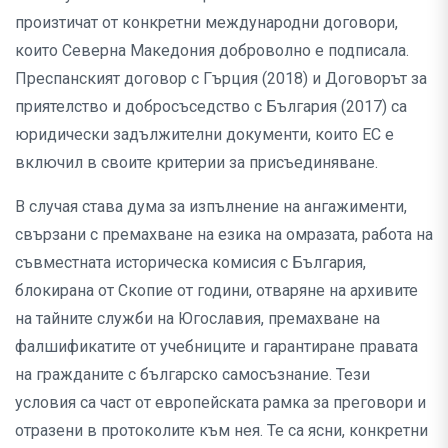
произтичат от конкретни международни договори,
които Северна Македония доброволно е подписала.
Преспанският договор с Гърция (2018) и Договорът за
приятелство и добросъседство с България (2017) са
юридически задължителни документи, които ЕС е
включил в своите критерии за присъединяване.
В случая става дума за изпълнение на ангажименти,
свързани с премахване на езика на омразата, работа на
съвместната историческа комисия с България,
блокирана от Скопие от години, отваряне на архивите
на тайните служби на Югославия, премахване на
фалшификатите от учебниците и гарантиране правата
на гражданите с българско самосъзнание. Тези
условия са част от европейската рамка за преговори и
отразени в протоколите към нея. Те са ясни, конкретни