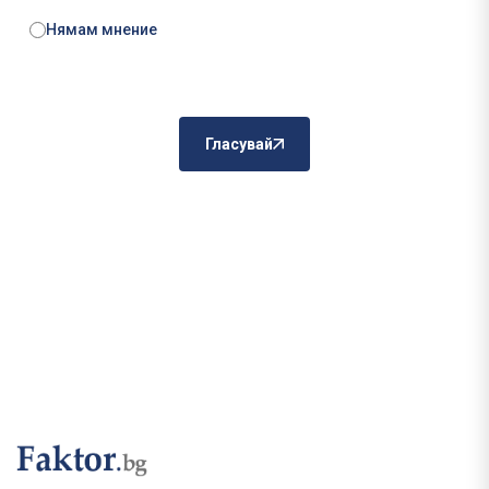
Нямам мнение
Гласувай