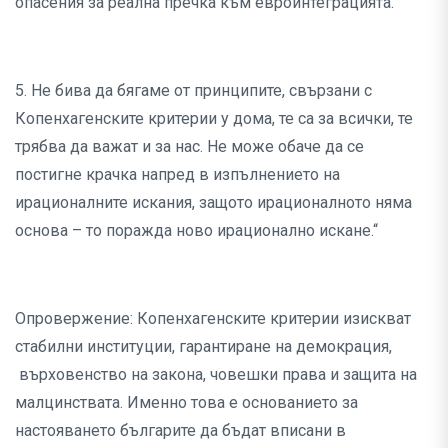
опасения за реална пречка към евроинтеграцията.
5. Не бива да бягаме от принципите, свързани с
Копенхагенските критерии у дома, те са за всички, те
трябва да важат и за нас. Не може обаче да се
постигне крачка напред в изпълнението на
ирационалните искания, защото ирационалното няма
основа – то поражда ново ирационално искане.“
Опровержение: Копенхагенските критерии изискват
стабилни институции, гарантиране на демокрация,
върховенство на закона, човешки права и защита на
малцинствата. Именно това е основанието за
настояването българите да бъдат вписани в