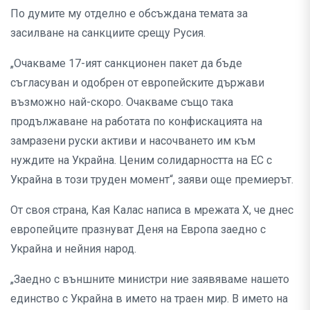
По думите му отделно е обсъждана темата за
засилване на санкциите срещу Русия.
„Очакваме 17-ият санкционен пакет да бъде
съгласуван и одобрен от европейските държави
възможно най-скоро. Очакваме също така
продължаване на работата по конфискацията на
замразени руски активи и насочването им към
нуждите на Украйна. Ценим солидарността на ЕС с
Украйна в този труден момент“, заяви още премиерът.
От своя страна, Кая Калас написа в мрежата X, че днес
европейците празнуват Деня на Европа заедно с
Украйна и нейния народ.
„Заедно с външните министри ние заявяваме нашето
единство с Украйна в името на траен мир. В името на