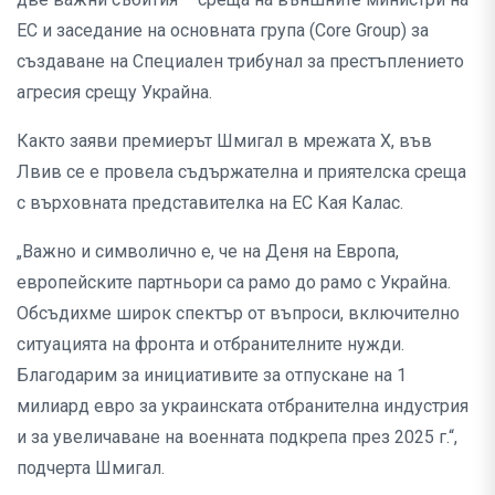
ЕС и заседание на основната група (Core Group) за
създаване на Специален трибунал за престъплението
агресия срещу Украйна.
Както заяви премиерът Шмигал в мрежата X, във
Лвив се е провела съдържателна и приятелска среща
с върховната представителка на ЕС Кая Калас.
„Важно и символично е, че на Деня на Европа,
европейските партньори са рамо до рамо с Украйна.
Обсъдихме широк спектър от въпроси, включително
ситуацията на фронта и отбранителните нужди.
Благодарим за инициативите за отпускане на 1
милиард евро за украинската отбранителна индустрия
и за увеличаване на военната подкрепа през 2025 г.“,
подчерта Шмигал.