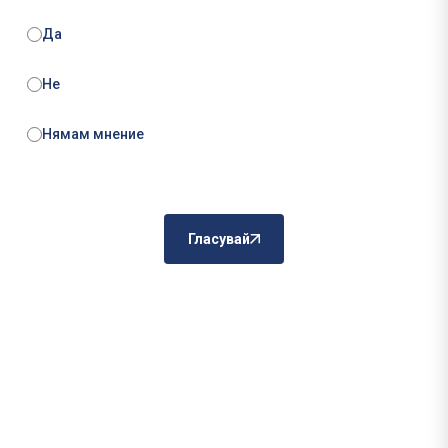
Да
Не
Нямам мнение
Гласувай