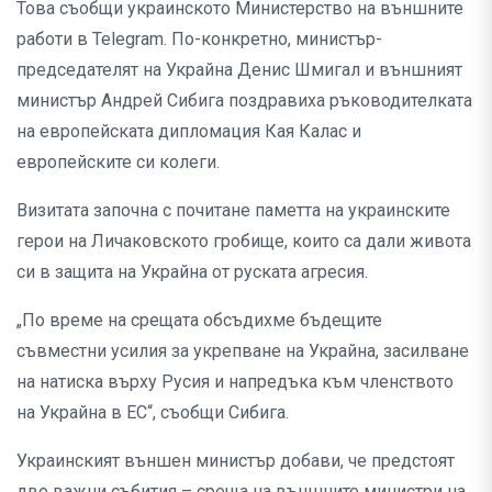
Това съобщи украинското Министерство на външните
работи в Telegram. По-конкретно, министър-
председателят на Украйна Денис Шмигал и външният
министър Андрей Сибига поздравиха ръководителката
на европейската дипломация Кая Калас и
европейските си колеги.
Визитата започна с почитане паметта на украинските
герои на Личаковското гробище, които са дали живота
си в защита на Украйна от руската агресия.
„По време на срещата обсъдихме бъдещите
съвместни усилия за укрепване на Украйна, засилване
на натиска върху Русия и напредъка към членството
на Украйна в ЕС“, съобщи Сибига.
Украинският външен министър добави, че предстоят
две важни събития – среща на външните министри на