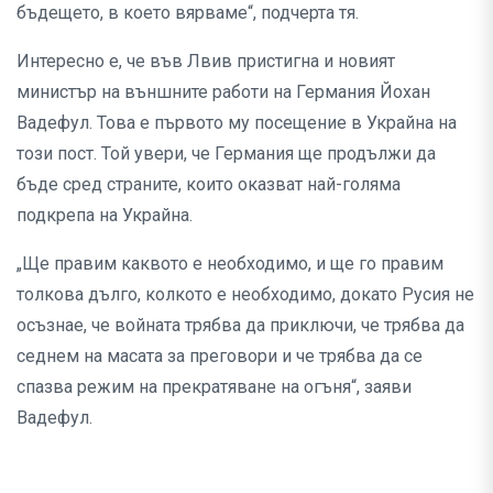
бъдещето, в което вярваме“, подчерта тя.
Интересно е, че във Лвив пристигна и новият
министър на външните работи на Германия Йохан
Вадефул. Това е първото му посещение в Украйна на
този пост. Той увери, че Германия ще продължи да
бъде сред страните, които оказват най-голяма
подкрепа на Украйна.
„Ще правим каквото е необходимо, и ще го правим
толкова дълго, колкото е необходимо, докато Русия не
осъзнае, че войната трябва да приключи, че трябва да
седнем на масата за преговори и че трябва да се
спазва режим на прекратяване на огъня“, заяви
Вадефул.