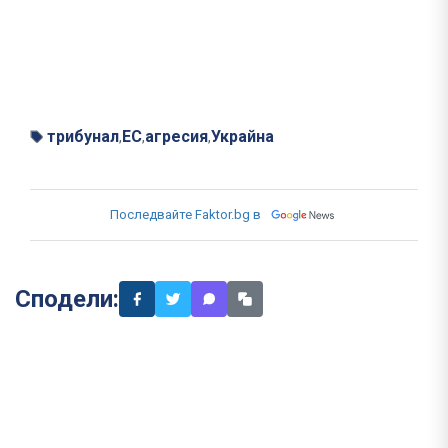
трибунал
ЕС
агресия
Украйна
,
,
,
Последвайте Faktor.bg в
Сподели: