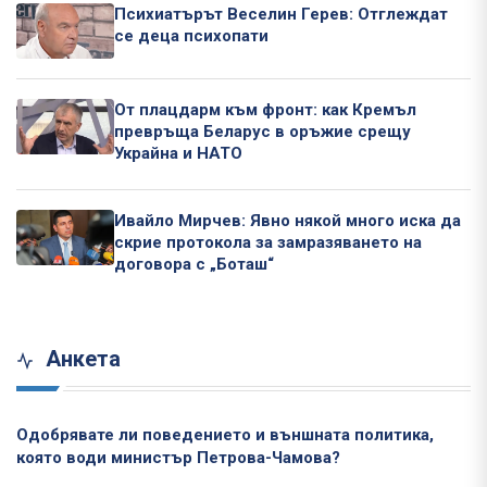
Психиатърът Веселин Герев: Отглеждат
се деца психопати
От плацдарм към фронт: как Кремъл
превръща Беларус в оръжие срещу
Украйна и НАТО
Ивайло Мирчев: Явно някой много иска да
скрие протокола за замразяването на
договора с „Боташ“
Анкета
Одобрявате ли поведението и външната политика,
която води министър Петрова-Чамова?