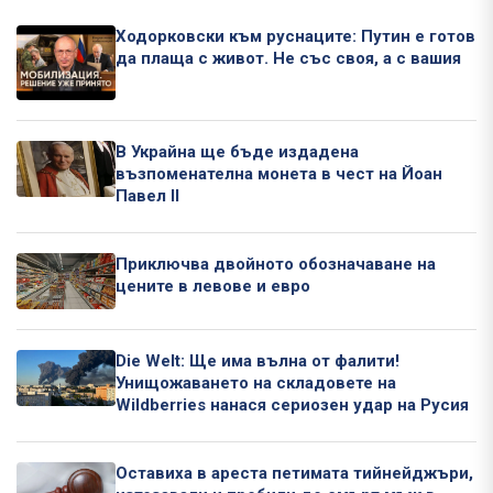
Ходорковски към руснаците: Путин е готов
да плаща с живот. Не със своя, а с вашия
В Украйна ще бъде издадена
възпоменателна монета в чест на Йоан
Павел II
Приключва двойното обозначаване на
цените в левове и евро
Die Welt: Ще има вълна от фалити!
Унищожаването на складовете на
Wildberries нанася сериозен удар на Русия
Оставиха в ареста петимата тийнейджъри,