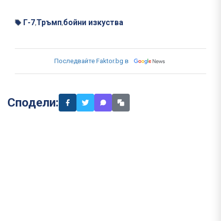
Г-7
Тръмп
бойни изкуства
,
,
Последвайте Faktor.bg в
Сподели: