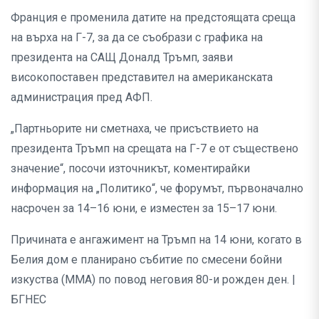
Франция е променила датите на предстоящата среща
на върха на Г-7, за да се съобрази с графика на
президента на САЩ Доналд Тръмп, заяви
високопоставен представител на американската
администрация пред АФП.
„Партньорите ни сметнаха, че присъствието на
президента Тръмп на срещата на Г-7 е от съществено
значение“, посочи източникът, коментирайки
информация на „Политико“, че форумът, първоначално
насрочен за 14–16 юни, е изместен за 15–17 юни.
Причината е ангажимент на Тръмп на 14 юни, когато в
Белия дом е планирано събитие по смесени бойни
изкуства (MMA) по повод неговия 80-и рожден ден. |
БГНЕС