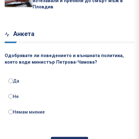
изтезавали и пребили до смърт мъж в
Пловдив
Анкета
Одобрявате ли поведението и външната политика,
която води министър Петрова-Чамова?
Да
Не
Нямам мнение