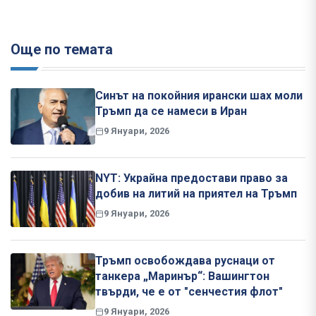
Още по темата
Синът на покойния ирански шах моли
Тръмп да се намеси в Иран
9 Януари, 2026
NYT: Украйна предостави право за
добив на литий на приятел на Тръмп
9 Януари, 2026
Тръмп освобождава руснаци от
танкера „Маринър“: Вашингтон
твърди, че е от "сенчестия флот"
9 Януари, 2026