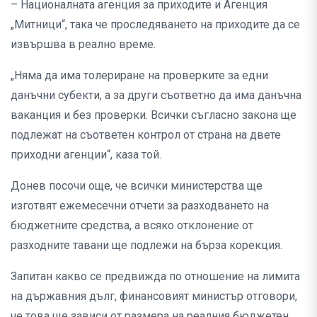
– Националната агенция за приходите и Агенция
„Митници“, така че проследяването на приходите да се
извършва в реално време.
„Няма да има толериране на проверките за едни
данъчни субекти, а за други съответно да има данъчна
ваканция и без проверки. Всички съгласно закона ще
подлежат на съответен контрол от страна на двете
приходни агенции“, каза той.
Донев посочи още, че всички министерства ще
изготвят ежемесечни отчети за разходването на
бюджетните средства, а всяко отклонение от
разходните тавани ще подлежи на бърза корекция.
Запитан какво се предвижда по отношение на лимита
на държавния дълг, финансовият министър отговори,
че това ще зависи от размера на реалния бюджетен