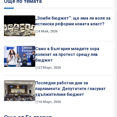
Още по темата
„Зомби бюджет“: ще има ли воля за
истински реформи новата власт?
4 Май, 2026
Само в България младите хора
излизат на протест срещу ляв
бюджет
27 Март, 2026
Последни работни дни за
парламента: Депутатите гласуват
удължителния бюджет
16 Март, 2026