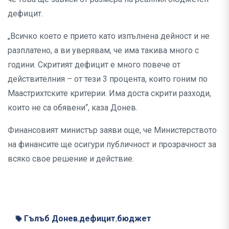
дефицит.
„Всичко което е прието като изпълнена дейност и не
разплатено, а ви уверявам, че има такива много с
години. Скритият дефицит е много повече от
действителния – от тези 3 процента, които гоним по
Маастрихтските критерии. Има доста скрити разходи,
които не са обявени“, каза Донев.
Финансовият министър заяви още, че Министерството
на финансите ще осигури публичност и прозрачност за
всяко свое решение и действие.
Гълъб Донев
дефицит
бюджет
,
,