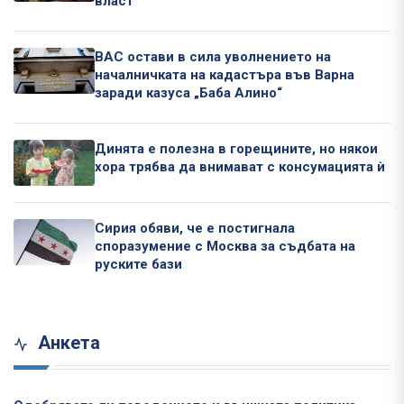
власт
ВАС остави в сила уволнението на
началничката на кадастъра във Варна
заради казуса „Баба Алино“
Динята е полезна в горещините, но някои
хора трябва да внимават с консумацията ѝ
Сирия обяви, че е постигнала
споразумение с Москва за съдбата на
руските бази
Анкета