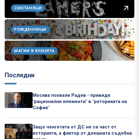
СМОТАНЯЦИ
РОЖДЕННИЦИ
МАГИИ В КУХНЯТА
Последни
Москва похвали Радев - привидя
"рационални илементи" в "реториката на
София"
Защо ченгетата от ДС не са част от
историята, а фактор от днешната съдебна