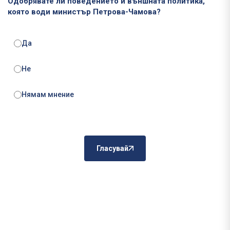
Одобрявате ли поведението и външната политика,
която води министър Петрова-Чамова?
Да
Не
Нямам мнение
Гласувай