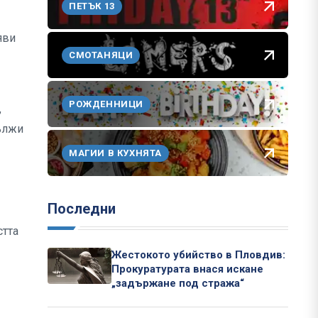
ПЕТЪК 13
яви
СМОТАНЯЦИ
РОЖДЕННИЦИ
,
дължи
МАГИИ В КУХНЯТА
Последни
стта
Жестокото убийство в Пловдив:
Прокуратурата внася искане
„задържане под стража“