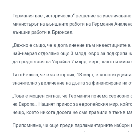
Германия взе „историческо“ решение за увеличаване н
министърът на външните работи на Германия Аналена
външни работи в Брюксел.
„Важно е също, че в допълнение към инвестициите в 
най-накрая отделяме още 3 млрд. евро за подкрепа н
да предоставя на Украйна 7 млрд. евро, както и минала
Тя отбеляза, че във вторник, 18 март, в конституция
значително увеличение на дълга за финансиране на от
„Това е мощен сигнал, че Германия приема сериозно с
на Европа... Нашият принос за европейския мир, койт
нещо, което никога досега не сме правили в такъв ма
Припомняме, че още преди парламентарните избори 