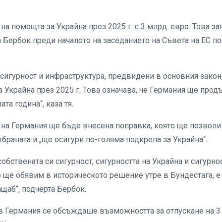
а помощта за Украйна през 2025 г. с 3 млрд. евро. Това за
 Бербок преди началото на заседанието на Съвета на ЕС по
сигурност и инфраструктура, предвидени в основния закон
а Украйна през 2025 г. Това означава, че Германия ще про
та година“, каза тя.
та на Германия ще бъде внесена поправка, която ще позволи
браната и „ще осигури по-голяма подкрепа за Украйна“.
обствената си сигурност, сигурността на Украйна и сигурно
о ще обявим в историческото решение утре в Бундестага, е
щаб“, подчерта Бербок.
в Германия се обсъждаше възможността за отпускане на 3