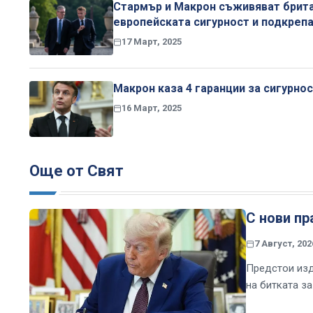
Стармър и Макрон съживяват британ
европейската сигурност и подкрепа
17 Март, 2025
Макрон каза 4 гаранции за сигурнос
16 Март, 2025
Още от Свят
С нови п
7 Август, 202
Предстои изд
на битката з