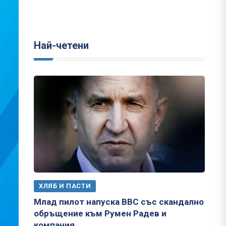
Най-четени
ХЛЯБ И ПАСТИ
Млад пилот напуска ВВС със скандално
обръщение към Румен Радев и
компания