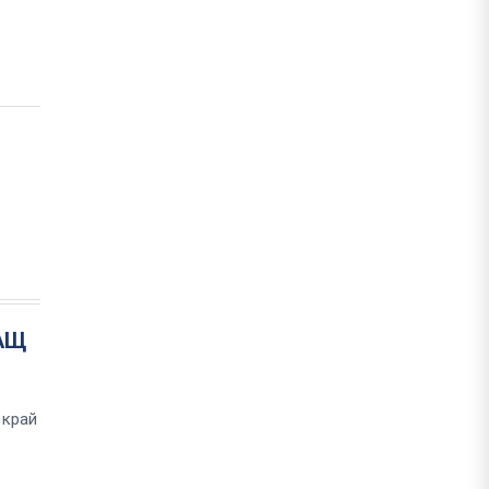
САЩ
 край