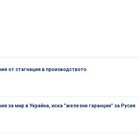
ния от стагнация в производството
я за мир в Украйна, иска "железни гаранции" за Русия