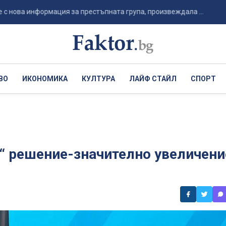
 информация за престъпната група, произвеждала ...
С нов
ВО
ИКОНОМИКА
КУЛТУРА
ЛАЙФ СТАЙЛ
СПОРТ
“ решение-значително увеличени