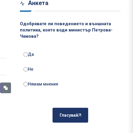
Анкета
Одобрявате ли поведението и външната
политика, която води министър Петрова-
Чамова?
Да
Не
Нямам мнение
Гласувай