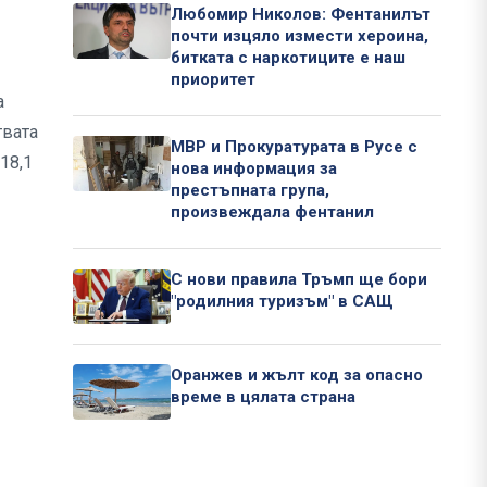
Любомир Николов: Фентанилът
почти изцяло измести хероина,
битката с наркотиците е наш
приоритет
а
твата
МВР и Прокуратурата в Русе с
18,1
нова информация за
престъпната група,
произвеждала фентанил
С нови правила Тръмп ще бори
"родилния туризъм" в САЩ
Оранжев и жълт код за опасно
време в цялата страна