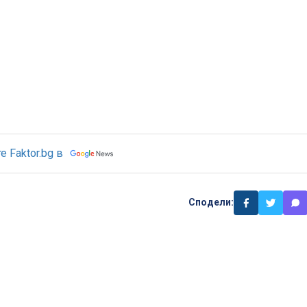
 Faktor.bg в
Сподели: