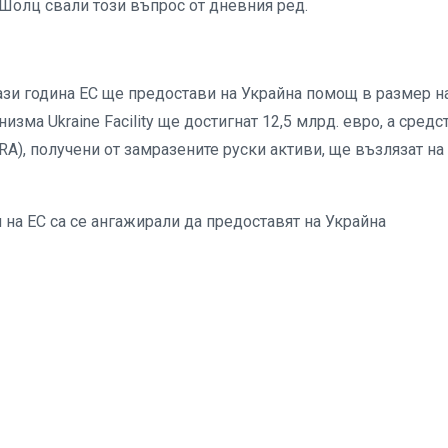
 Шолц свали този въпрос от дневния ред.
ази година ЕС ще предостави на Украйна помощ в размер н
изма Ukraine Facility ще достигнат 12,5 млрд. евро, а средс
RA), получени от замразените руски активи, ще възлязат на 
 на ЕС са се ангажирали да предоставят на Украйна