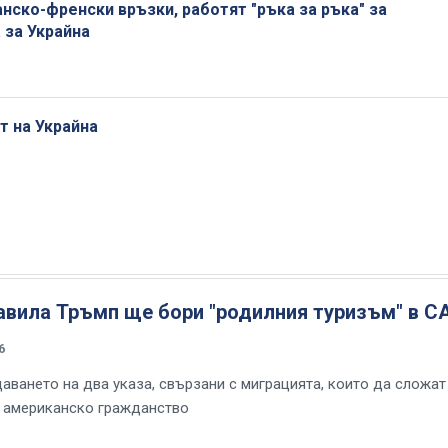
ско-френски връзки, работят "ръка за ръка" за
 за Украйна
т на Украйна
равила Тръмп ще бори "родилния туризъм" в 
6
аването на два указа, свързани с миграцията, които да сложат
а американско гражданство