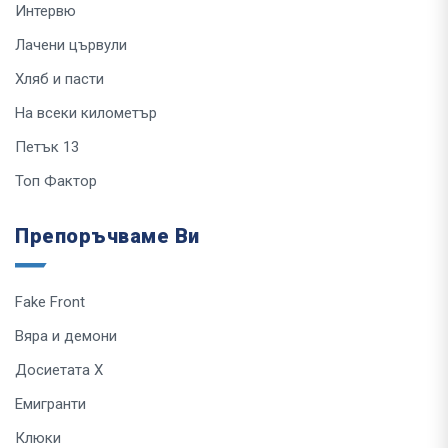
Интервю
Лачени цървули
Хляб и пасти
На всеки километър
Петък 13
Топ Фактор
Препоръчваме Ви
Fake Front
Вяра и демони
Досиетата Х
Емигранти
Клюки