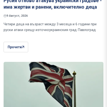
Русия отново атакува украински градове -
има жертви и ранени, включително деца
9 Август, 2026
Четири деца на възраст между 3 месеца и 6 години при
руски атаки срещу източноукраинския град Павлоград
Прочети