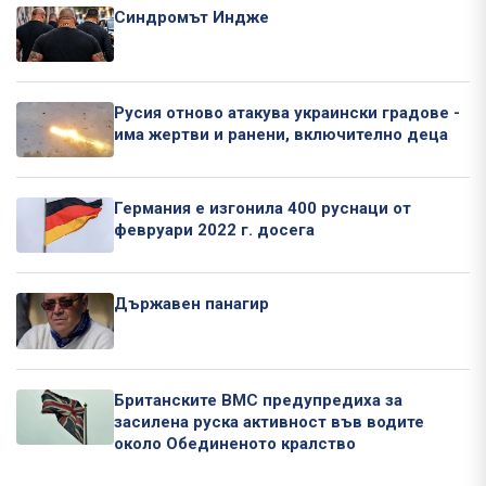
Синдромът Индже
Русия отново атакува украински градове -
има жертви и ранени, включително деца
Германия е изгонила 400 руснаци от
февруари 2022 г. досега
Държавен панагир
Британските ВМС предупредиха за
засилена руска активност във водите
около Обединеното кралство