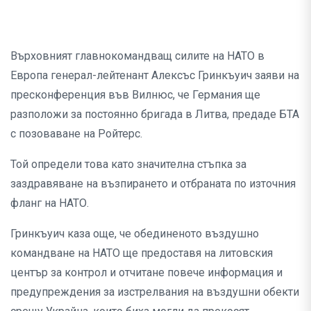
Върховният главнокомандващ силите на НАТО в
Европа генерал-лейтенант Алексъс Гринкъуич заяви на
пресконференция във Вилнюс, че Германия ще
разположи за постоянно бригада в Литва, предаде БТА
с позоваване на Ройтерс.
Той определи това като значителна стъпка за
заздравяване на възпирането и отбраната по източния
фланг на НАТО.
Гринкъуич каза още, че обединеното въздушно
командване на НАТО ще предоставя на литовския
център за контрол и отчитане повече информация и
предупреждения за изстрелвания на въздушни обекти