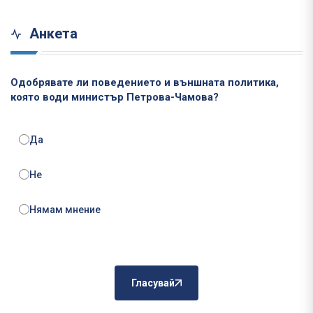
Анкета
Одобрявате ли поведението и външната политика,
която води министър Петрова-Чамова?
Да
Не
Нямам мнение
Гласувай