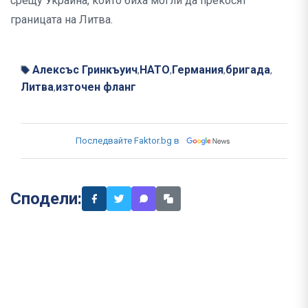
срещу Украйна, които биха могли да прекосят
границата на Литва.
Алексъс Гринкъуич
НАТО
Германия
бригада
,
,
,
,
Литва
източен фланг
,
Последвайте Faktor.bg в
Сподели: