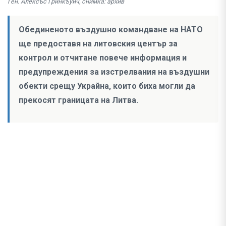
Ген. Алексъс Гринкъуич, снимка: архив
Обединеното въздушно командване на НАТО
ще предоставя на литовския център за
контрол и отчитане повече информация и
предупреждения за изстрелвания на въздушни
обекти срещу Украйна, които биха могли да
прекосят границата на Литва.