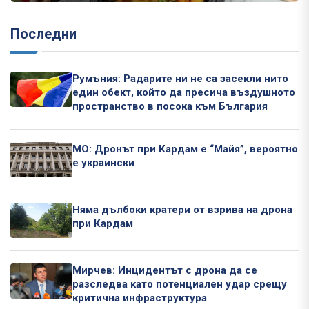
Последни
Румъния: Радарите ни не са засекли нито
един обект, който да пресича въздушното
пространство в посока към България
МО: Дронът при Кардам е “Майя”, вероятно
е украински
Няма дълбоки кратери от взрива на дрона
при Кардам
Мирчев: Инцидентът с дрона да се
разследва като потенциален удар срещу
критична инфраструктура