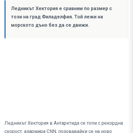
Ледникът Хектория е сравним по размер с
този на град Филаделфия. Той лежи на
морското дъно без да се движи.
Ледникът Хектория в Антарктида се топи с рекордна
скорост, алармира CNN, позовавайки се на ново