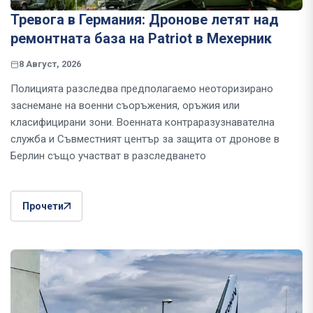
Тревога в Германия: Дронове летят над
ремонтната база на Patriot в Мехерник
8 Август, 2026
Полицията разследва предполагаемо неоторизирано
заснемане на военни съоръжения, оръжия или
класифицирани зони. Военната контраразузнавателна
служба и Съвместният център за защита от дронове в
Берлин също участват в разследването
Прочети