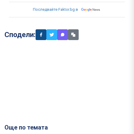
Последвайте Faktor.bg в
Сподели:
Още по темата