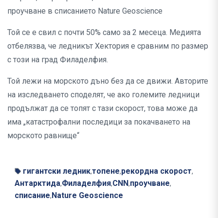
проучване в списанието Nature Geoscience
Той се е свил с почти 50% само за 2 месеца. Медията
отбелязва, че ледникът Хектория е сравним по размер
с този на град Филаделфия.
Той лежи на морското дъно без да се движи. Авторите
на изследването споделят, че ако големите ледници
продължат да се топят с тази скорост, това може да
има „катастрофални последици за покачването на
морското равнище“
гигантски ледник
топене
рекордна скорост
,
,
,
Антарктида
Филаделфия
CNN
проучване
,
,
,
,
списание
Nature Geoscience
,