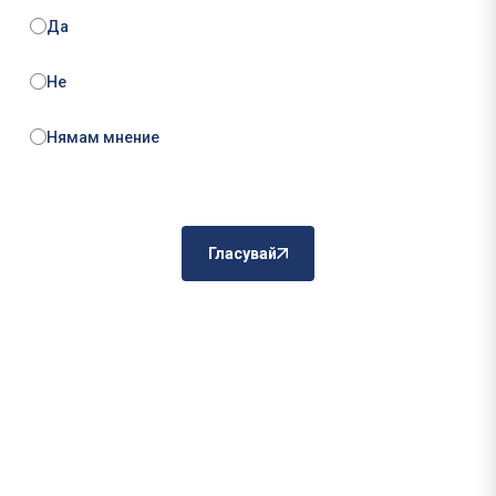
Да
Не
Нямам мнение
Гласувай