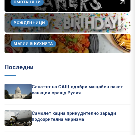
СМОТАНЯЦИ
РОЖДЕННИЦИ
МАГИИ В КУХНЯТА
Последни
Сенатът на САЩ одобри мащабен пакет
санкции срещу Русия
Самолет кацна принудително заради
подозрителна миризма