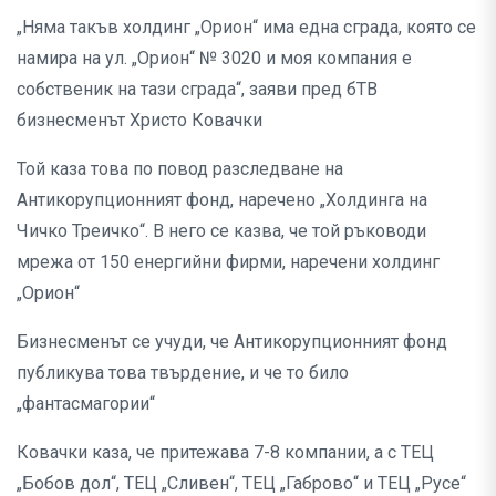
„Няма такъв холдинг „Орион“ има една сграда, която се
намира на ул. „Орион“ № 3020 и моя компания е
собственик на тази сграда“, заяви пред бТВ
бизнесменът Христо Ковачки
Той каза това по повод разследване на
Антикорупционният фонд, наречено „Холдинга на
Чичко Треичко“. В него се казва, че той ръководи
мрежа от 150 енергийни фирми, наречени холдинг
„Орион“
Бизнесменът се учуди, че Антикорупционният фонд
публикува това твърдение, и че то било
„фантасмагории“
Ковачки каза, че притежава 7-8 компании, а с ТЕЦ
„Бобов дол“, ТЕЦ „Сливен“, ТЕЦ „Габрово“ и ТЕЦ „Русе“