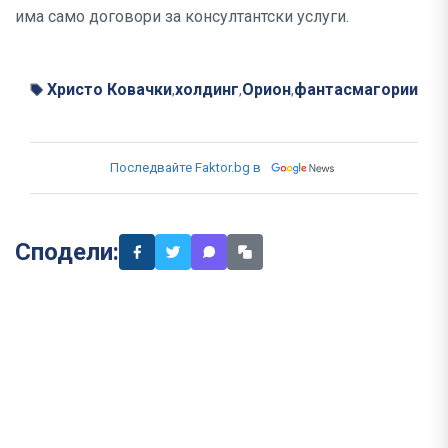
има само договори за консултантски услуги.
Христо Ковачки
холдинг
Орион
фантасмагории
,
,
,
Последвайте Faktor.bg в
Сподели: