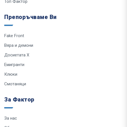
Топ Фактор
Препоръчваме Ви
Fake Front
Вяра и демони
Досиетата Х
Емигранти
Клюки
Смотаняци
За Фактор
За нас