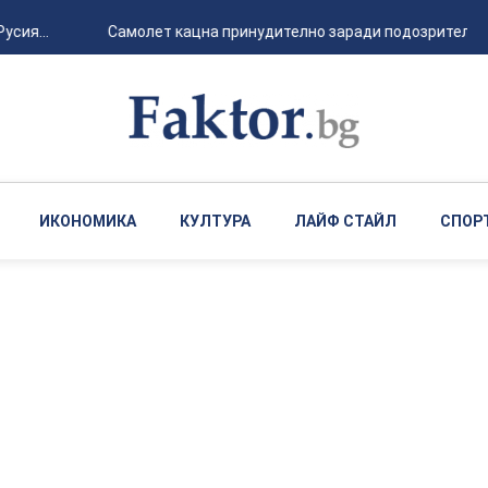
я...
Самолет кацна принудително заради подозрителна ми
ИКОНОМИКА
КУЛТУРА
ЛАЙФ СТАЙЛ
СПОР