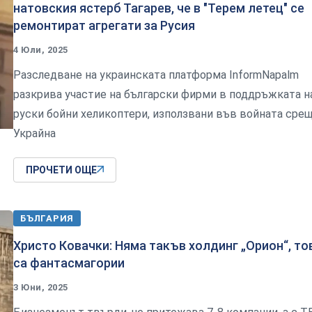
натовския ястерб Тагарев, че в "Терем летец" се
ремонтират агрегати за Русия
4 Юли, 2025
Разследване на украинската платформа InformNapalm
разкрива участие на български фирми в поддръжката н
руски бойни хеликоптери, използвани във войната сре
Украйна
ПРОЧЕТИ ОЩЕ
БЪЛГАРИЯ
Христо Ковачки: Няма такъв холдинг „Орион“, то
са фантасмагории
3 Юни, 2025