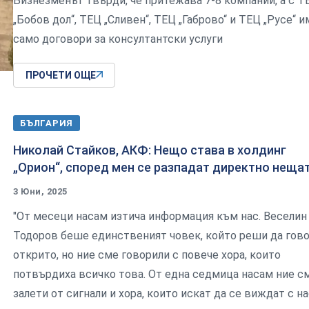
Бизнезменът твърди, че притежава 7-8 компании, а с Т
„Бобов дол“, ТЕЦ „Сливен“, ТЕЦ „Габрово“ и ТЕЦ „Русе“ и
само договори за консултантски услуги
ПРОЧЕТИ ОЩЕ
БЪЛГАРИЯ
Николай Стайков, АКФ: Нещо става в холдинг
„Орион“, според мен се разпадат директно неща
3 Юни, 2025
"От месеци насам изтича информация към нас. Веселин
Тодоров беше единственият човек, който реши да гов
открито, но ние сме говорили с повече хора, които
потвърдиха всичко това. От една седмица насам ние с
залети от сигнали и хора, които искат да се виждат с нас