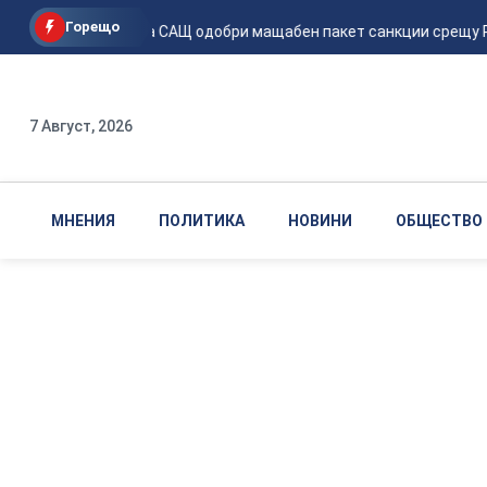
Горещо
Сенатът на САЩ одобри мащабен пакет санкции срещу Руси
7 Август, 2026
МНЕНИЯ
ПОЛИТИКА
НОВИНИ
ОБЩЕСТВО