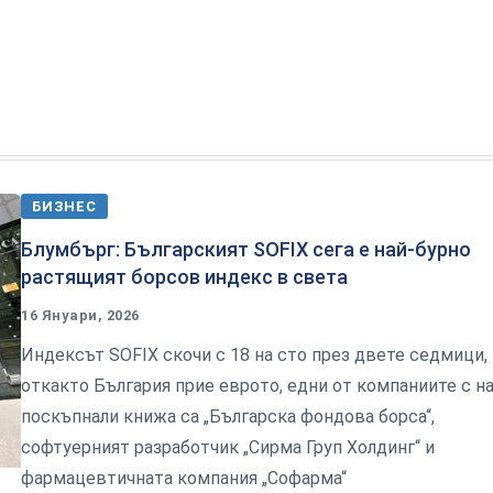
БИЗНЕС
Блумбърг: Българският SOFIX сега е най-бурно
растящият борсов индекс в света
16 Януари, 2026
Индексът SOFIX скочи с 18 на сто през двете седмици,
откакто България прие еврото, едни от компаниите с на
поскъпнали книжа са „Българска фондова борса“,
софтуерният разработчик „Сирма Груп Холдинг“ и
фармацевтичната компания „Софарма“