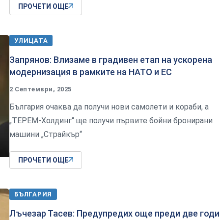
ПРОЧЕТИ ОЩЕ
УЛИЦАТА
Запрянов: Влизаме в градивен етап на ускорена
модернизация в рамките на НАТО и ЕС
2 Септември, 2025
България очаква да получи нови самолети и кораби, а
„ТЕРЕМ-Холдинг“ ще получи първите бойни бронирани
машини „Страйкър“
ПРОЧЕТИ ОЩЕ
БЪЛГАРИЯ
Лъчезар Тасев: Предупредих още преди две годи