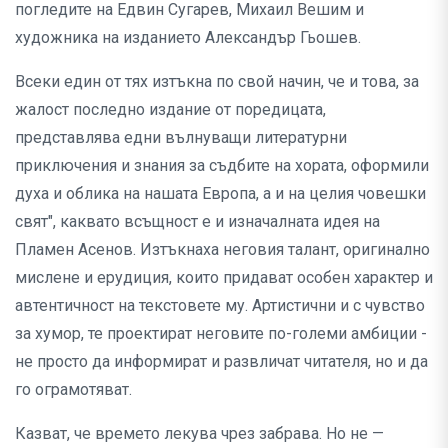
погледите на Едвин Сугарев, Михаил Вешим и
художника на изданието Александър Гьошев.
Всеки един от тях изтъкна по свой начин, че и това, за
жалост последно издание от поредицата,
представлява едни вълнуващи литературни
приключения и знания за съдбите на хората, оформили
духа и облика на нашата Европа, а и на целия човешки
свят", каквато всъщност е и изначалната идея на
Пламен Асенов. Изтъкнаха неговия талант, оригинално
мислене и ерудиция, които придават особен характер и
автентичност на текстовете му. Артистични и с чувство
за хумор, те проектират неговите по-големи амбиции -
не просто да информират и развличат читателя, но и да
го ограмотяват.
Казват, че времето лекува чрез забрава. Но не —