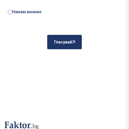
Нямам мнение
Гласувай