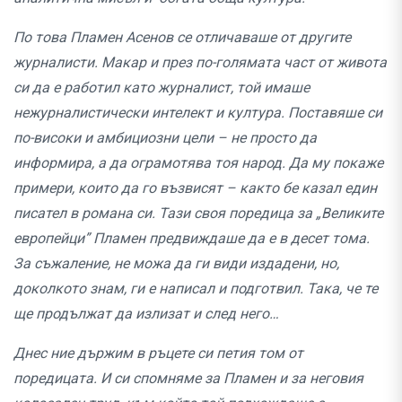
По това Пламен Асенов се отличаваше от другите
журналисти. Макар и през по-голямата част от живота
си да е работил като журналист, той имаше
нежурналистически интелект и култура. Поставяше си
по-високи и амбициозни цели – не просто да
информира, а да ограмотява тоя народ. Да му покаже
примери, които да го възвисят – както бе казал един
писател в романа си. Тази своя поредица за „Великите
европейци” Пламен предвиждаше да е в десет тома.
За съжаление, не можа да ги види издадени, но,
доколкото знам, ги е написал и подготвил. Така, че те
ще продължат да излизат и след него…
Днес ние държим в ръцете си петия том от
поредицата. И си спомняме за Пламен и за неговия