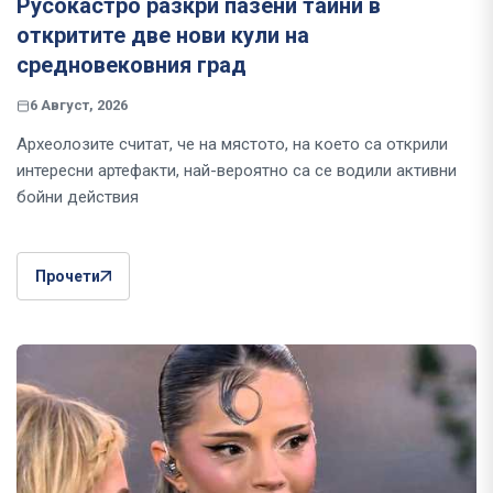
Русокастро разкри пазени тайни в
откритите две нови кули на
средновековния град
6 Август, 2026
Археолозите считат, че на мястото, на което са открили
интересни артефакти, най-вероятно са се водили активни
бойни действия
Прочети