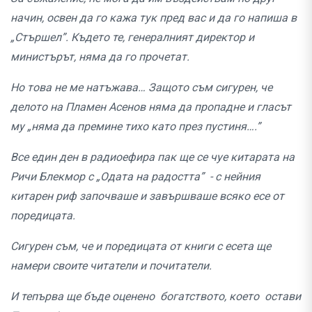
начин, освен да го кажа тук пред вас и да го напиша в
„Стършел”. Където те, генералният директор и
министърът, няма да го прочетат.
Но това не ме натъжава… Защото съм сигурен, че
делото на Пламен Асенов няма да пропадне и гласът
му „няма да премине тихо като през пустиня….”
Все един ден в радиоефира пак ще се чуе китарата на
Ричи Блекмор с „Одата на радостта” - с нейния
китарен риф започваше и завършваше всяко есе от
поредицата.
Сигурен съм, че и поредицата от книги с есета ще
намери своите читатели и почитатели.
И тепърва ще бъде оценено богатството, което остави