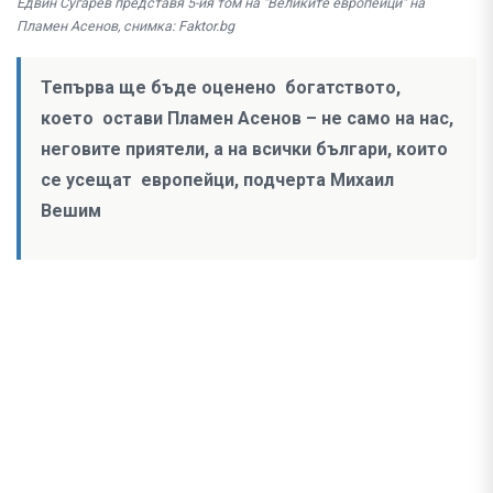
Едвин Сугарев представя 5-ия том на "Великите европейци" на
Пламен Асенов, снимка: Faktor.bg
Тепърва ще бъде оценено богатството,
което остави Пламен Асенов – не само на нас,
неговите приятели, а на всички българи, които
се усещат европейци, подчерта Михаил
Вешим