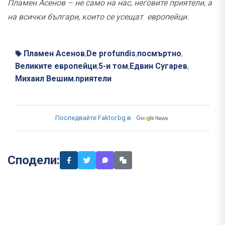
Пламен Асенов – не само на нас, неговите приятели, а
на всички българи, които се усещат европейци.
Пламен Асенов
De profundis
посмъртно
,
,
,
Великите европейци
5-и том
Едвин Сугарев
,
,
,
Михаил Вешим
приятели
,
Последвайте Faktor.bg в
Сподели: