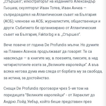
„Стършел“; илюстраторът на изданието Александър
Гьошев; скулпторът Иван Тотев, Иван Анчев —
съпредседател на Атлантическия съвет на България
(АСБ); членове на АСБ; журналистите, общественици и
други. Събитието бе организирано от Атлантическия
съвет на България, Faktor.bg и в. „Стършел“.
Вече повече от година De Profundis мълчи. Но думите
на Пламен Асенов продължават да говорят. Те са
навсякъде — в книгите му, в поезията, пиесите, в над
четиристотинте есета за „Великите европейци“. А във
всяка негова дума има следа от борбата му за свобода,
за истина, за достойнство.
Снощи De Profundis проговори чрез 5-ия том на
поредицата "Великите европейци" - от Хераклит до
Андрю Лойд Уебър, който беше представен през