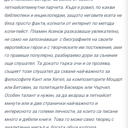
петнайсетминутни парчета. Къде е ровил, по какви
библиотеки и енциклопедии, защото неговите есета не
бяха просто факти, копнати от интернет по метода
копи-пейст. Пламен Асенов разказваше увлекателно,
не само ни запознаваше с биографиите на своите
европейски герои и с творческите им постижения, ами
го правеше популярно, разбираемо дори за сънения
още слушател. Та докато търка очи и се прозява,
същият този слушател да схване най-важното за
философите Кант или Хегел, за композиторите Моцарт
или Бетовен, за политиците Бисмарк или Чърчил.
Особен талант е нужен, за да вкараш в петнайсет
минути или в две странички най-важното и
интересното за големи личности, за които са писани
много и дебели книги. Това го може само творец с
аналитична мисъл и богата обща култура.