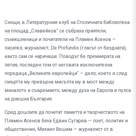
Снощи, в Литературния клуб на Столичната библиотека
на площад „Славейков“ се събраха приятели,
съмишленици и почитатели на Пламен Асенов —
писател, журналист, De Profundis (гласът от бездната),
както сам се наричаше. Поводът бе премиерата на
петия, последен том от неговата изключителна
поредица „Великите европейци“ — дело, което и след
смъртта му превърна мисълта му в мост между
миналото и съвремието, между духа на Европа и пулса
на днешна България.
Сред дошлите да почетат паметта и творчеството на
Пламен Асенов бяха Едвин Сугарев — поет, политик и
общественик; Михаил Вешим — журналист от в.