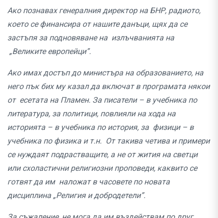
Ако познавах генералния директор на БНР, радиото,
което се финансира от нашите данъци, щях да се
застъпя за подновяване на излъчванията на
„Великите европейци”.
Ако имах достъп до министъра на образованието, на
него пък бих му казал да включат в програмата някои
от есетата на Пламен. За писатели – в учебника по
литература, за политици, повлияли на хода на
историята – в учебника по история, за физици – в
учебника по физика и т.н. От такива четива и примери
се нуждаят подрастващите, а не от жития на светци
или схоластични религиозни проповеди, каквито се
готвят да им наложат в часовете по новата
дисциплина „Религия и добродетели”.
За съжаление, не мога да им въздействам по друг