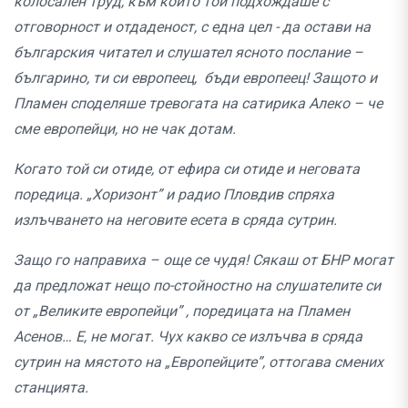
колосален труд, към който той подхождаше с
отговорност и отдаденост, с една цел - да остави на
българския читател и слушател ясното послание –
българино, ти си европеец, бъди европеец! Защото и
Пламен споделяше тревогата на сатирика Алеко – че
сме европейци, но не чак дотам.
Когато той си отиде, от ефира си отиде и неговата
поредица. „Хоризонт” и радио Пловдив спряха
излъчването на неговите есета в сряда сутрин.
Защо го направиха – още се чудя! Сякаш от БНР могат
да предложат нещо по-стойностно на слушателите си
от „Великите европейци” , поредицата на Пламен
Асенов… Е, не могат. Чух какво се излъчва в сряда
сутрин на мястото на „Европейците”, оттогава смених
станцията.