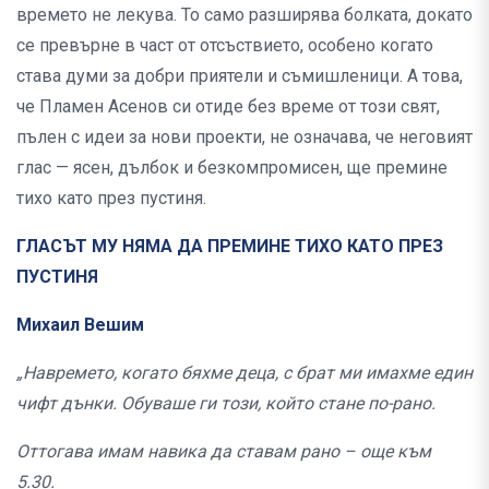
времето не лекува. То само разширява болката, докато
се превърне в част от отсъствието, особено когато
става думи за добри приятели и съмишленици. А това,
че Пламен Асенов си отиде без време от този свят,
пълен с идеи за нови проекти, не означава, че неговият
глас — ясен, дълбок и безкомпромисен, ще премине
тихо като през пустиня.
ГЛАСЪТ МУ НЯМА ДА ПРЕМИНЕ ТИХО КАТО ПРЕЗ
ПУСТИНЯ
Михаил Вешим
„Навремето, когато бяхме деца, с брат ми имахме един
чифт дънки. Обуваше ги този, който стане по-рано.
Оттогава имам навика да ставам рано – още към
5.30.