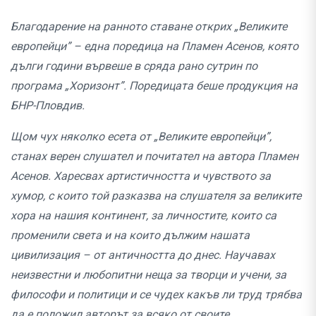
Благодарение на ранното ставане открих „Великите
европейци” – една поредица на Пламен Асенов, която
дълги години вървеше в сряда рано сутрин по
програма „Хоризонт”. Поредицата беше продукция на
БНР-Пловдив.
Щом чух няколко есета от „Великите европейци”,
станах верен слушател и почитател на автора Пламен
Асенов. Харесвах артистичността и чувството за
хумор, с които той разказва на слушателя за великите
хора на нашия континент, за личностите, които са
променили света и на които дължим нашата
цивилизация – от античността до днес. Научавах
неизвестни и любопитни неща за творци и учени, за
философи и политици и се чудех какъв ли труд трябва
да е положил авторът за всяко от своите