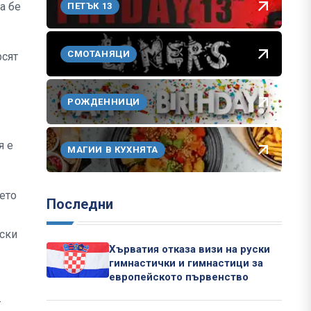
а бе
ПЕТЪК 13
СМОТАНЯЦИ
рсят
РОЖДЕННИЦИ
я е
МАГИИ В КУХНЯТА
ето
Последни
нски
Хърватия отказа визи на руски
гимнастички и гимнастици за
европейското първенство
т