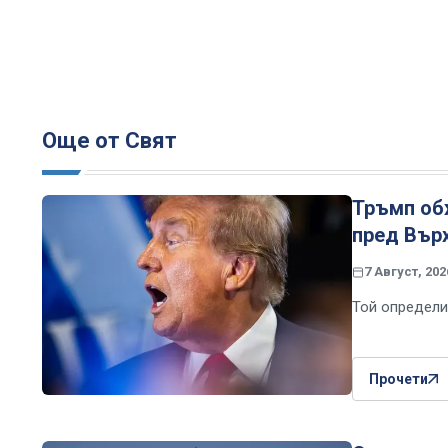
Още от Свят
Тръмп об
пред Вър
7 Август, 202
Той определи
Прочети