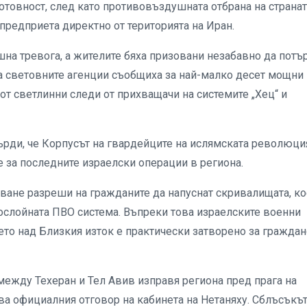
отовност, след като противовъздушната отбрана на странат
 предприета директно от територията на Иран.
на тревога, а жителите бяха призовани незабавно да потъ
 световните агенции съобщиха за най-малко десет мощни
от светлинни следи от прихващачи на системите „Хец“ и
рди, че Корпусът на гвардейците на ислямската революци
 за последните израелски операции в региона.
ане разреши на гражданите да напуснат скривалищата, ко
слойната ПВО система. Въпреки това израелските военни
бето над Близкия изток е практически затворено за гражда
между Техеран и Тел Авив изправя региона пред прага на
ва официалния отговор на кабинета на Нетаняху. Сблъсъкъ