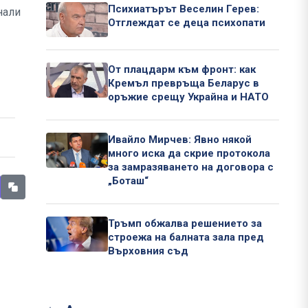
Психиатърът Веселин Герев:
нали
Отглеждат се деца психопати
От плацдарм към фронт: как
Кремъл превръща Беларус в
оръжие срещу Украйна и НАТО
Ивайло Мирчев: Явно някой
много иска да скрие протокола
за замразяването на договора с
„Боташ“
Тръмп обжалва решението за
строежа на балната зала пред
Върховния съд