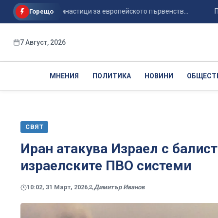
стички и гимнастици за европейското първенств...
Психиат
Горещо
7 Август, 2026
МНЕНИЯ
ПОЛИТИКА
НОВИНИ
ОБЩЕСТ
СВЯТ
Иран атакува Израел с балист
израелските ПВО системи
10:02, 31 Март, 2026
Димитър Иванов