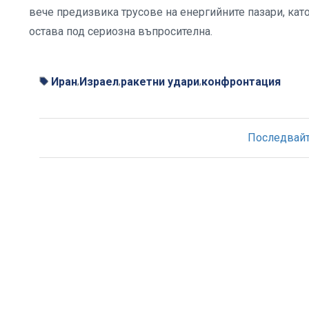
вече предизвика трусове на енергийните пазари, кат
остава под сериозна въпросителна.
Иран
Израел
ракетни удари
конфронтация
,
,
,
Последвайте