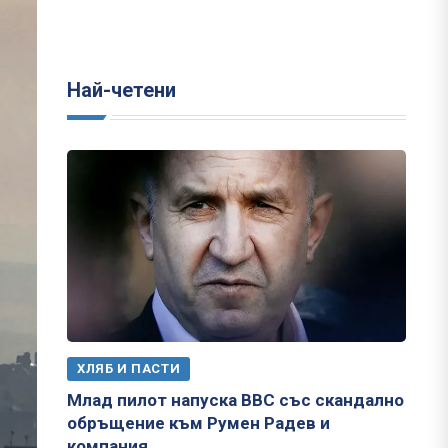
Най-четени
ХЛЯБ И ПАСТИ
Млад пилот напуска ВВС със скандално
обръщение към Румен Радев и
компания