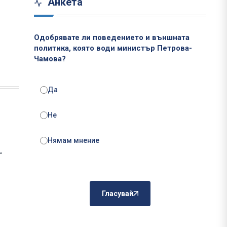
Анкета
Одобрявате ли поведението и външната
политика, която води министър Петрова-
Чамова?
Да
Не
Нямам мнение
“
Гласувай