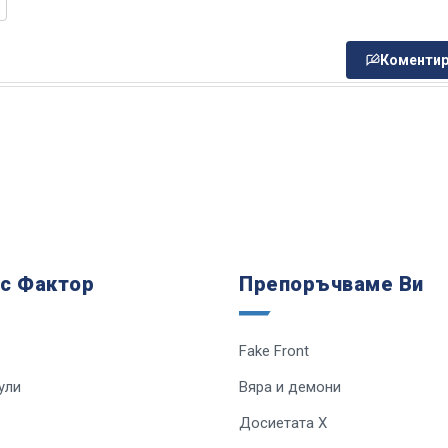
Коментир
 с Фактор
Препоръчваме Ви
Fake Front
ули
Вяра и демони
Досиетата Х