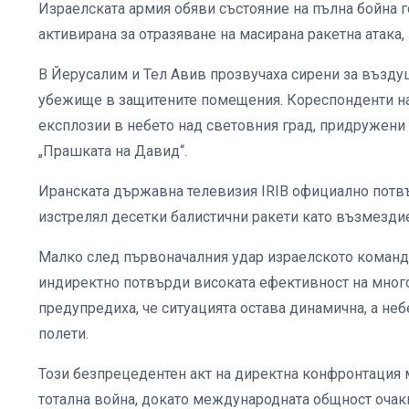
Израелската армия обяви състояние на пълна бойна г
активирана за отразяване на масирана ракетна атака,
В Йерусалим и Тел Авив прозвучаха сирени за въздуш
убежище в защитените помещения. Кореспонденти на
експлозии в небето над световния град, придружени 
„Прашката на Давид“.
Иранската държавна телевизия IRIB официално потвъ
изстрелял десетки балистични ракети като възмездие
Малко след първоначалния удар израелското командв
индиректно потвърди високата ефективност на много
предупредиха, че ситуацията остава динамична, а не
полети.
Този безпрецедентен акт на директна конфронтация 
тотална война, докато международната общност очак