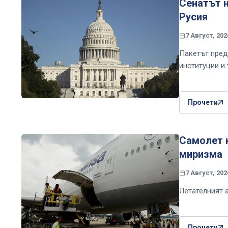
Сенатът 
Русия
7 Август, 202
Пакетът пред
институции и 
Прочети
Самолет 
миризма
7 Август, 202
Летателният а
Прочети