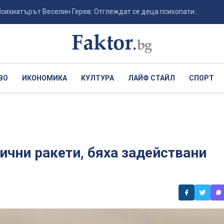
ърът Веселин Герев: Отглеждат се деца психопати...
От пла
ВО
ИКОНОМИКА
КУЛТУРА
ЛАЙФ СТАЙЛ
СПОРТ
ични ракети, бяха задействани