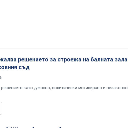
жалва решението за строежа на балната зала
ховния съд
6
 решението като „ужасно, политически мотивирано и незаконно