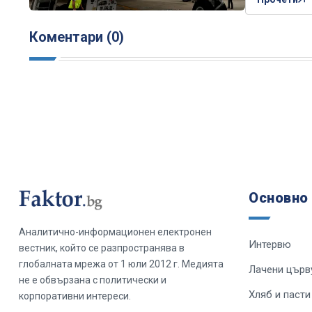
Коментари (0)
Основно
Аналитично-информационен електронен
Интервю
вестник, който се разпространява в
глобалната мрежа от 1 юли 2012 г. Медията
Лачени църв
не е обвързана с политически и
Хляб и пасти
корпоративни интереси.