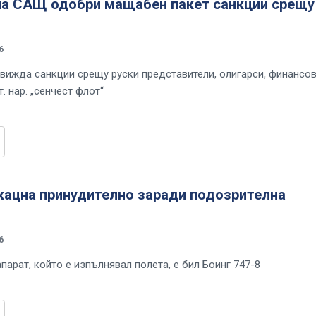
на САЩ одобри мащабен пакет санкции срещу
6
вижда санкции срещу руски представители, олигарси, финансо
т. нар. „сенчест флот“
кацна принудително заради подозрителна
6
парат, който е изпълнявал полета, е бил Боинг 747-8