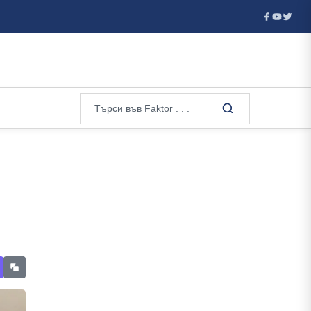
цдарм към фронт: как Кремъл превръща Беларус в оръжие срещу У