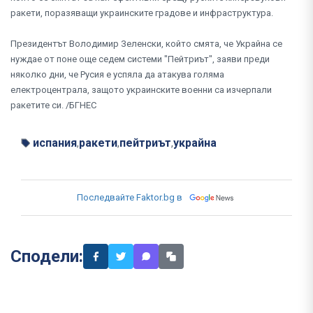
ракети, поразяващи украинските градове и инфраструктура.
Президентът Володимир Зеленски, който смята, че Украйна се
нуждае от поне още седем системи "Пейтриът", заяви преди
няколко дни, че Русия е успяла да атакува голяма
електроцентрала, защото украинските военни са изчерпали
ракетите си. /БГНЕС
испания
ракети
пейтриът
украйна
,
,
,
Последвайте Faktor.bg в
Сподели: