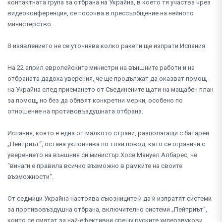
контактната група за отбрана на Украйна, в което тя участва чрез
видеоконференция, се посочва в прессъобщение на нейното
министерство.
В изявлението не се уточнява колко ракети ще изпрати Испания.
На 22 април европейските министри на външните работи и на
отбраната дадоха уверения, че ще продължат да оказват помощ
на Украйна след приемането от Съединените щати на мащабен план
за помощ, но без да обявят конкретни мерки, особено по
отношение на противовъздушната отбрана.
Испания, която е една от малкото страни, разполагащи с батареи
„Пейтриът“, остана уклончива по този повод, като се ограничи с
уверението на външния си министър Хосе Мануел Албарес, че
"винаги е правила всичко възможно в рамките на своите
възможности".
От седмици Украйна настоява съюзниците ѝ да ѝ изпратят системи
за противовъздушна отбрана, включително системи „Пейтриът“,
които се смятат за най-ефективни срещу руските хиперзвукови