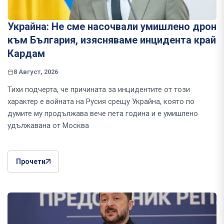
Украйна: Не сме насочвали умишлено дрон
към България, изясняваме инцидента край
Кардам
8 Август, 2026
Тихи подчерта, че причината за инцидентите от този
характер е войната на Русия срещу Украйна, която по
думите му продължава вече пета година и е умишлено
удължавана от Москва
Прочети