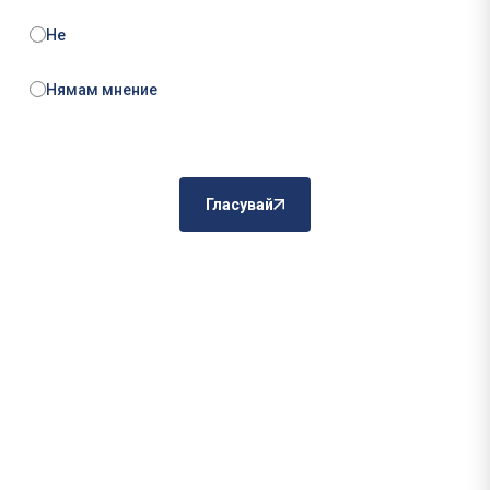
Не
Нямам мнение
Гласувай