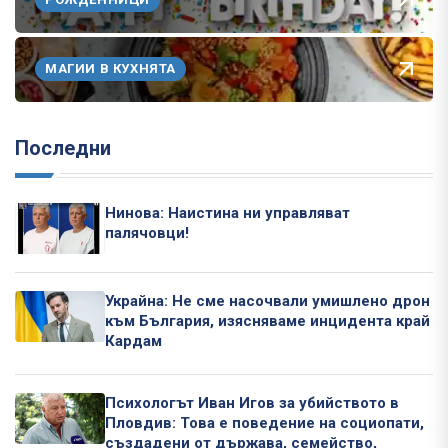
МАГИИ В КУХНЯТА
Последни
Нинова: Наистина ни управляват
палячовци!
Украйна: Не сме насочвали умишлено дрон
към България, изясняваме инцидента край
Кардам
Психологът Иван Игов за убийството в
Пловдив: Това е поведение на социопати,
създадени от държава, семейство,