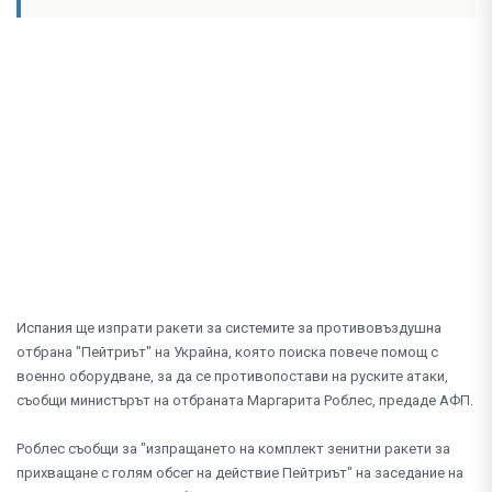
Испания ще изпрати ракети за системите за противовъздушна
отбрана "Пейтриът" на Украйна, която поиска повече помощ с
военно оборудване, за да се противопостави на руските атаки,
съобщи министърът на отбраната Маргарита Роблес, предаде АФП.
Роблес съобщи за "изпращането на комплект зенитни ракети за
прихващане с голям обсег на действие Пейтриът" на заседание на