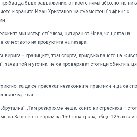
е трябва да бъде задължение, от което няма абсолютно ни
ието и храните Иван Христанов на съвместен брифинг с
ки
елският министър отбеляза, цитиран от Нова, че целта на
за качеството на продуктите на пазара.
а верига – границите, транспорта, придвижването на живо
, заяви той и уточни, че се проверяват стотици обекти в ця
иктно, за да се пресекат незаконните практики и да се сп
иалните мрежи.
„брутална”. „Там разкрихме неща, които ни стреснаха – сто
амо за Хасково говорим за 150 тона храна, общо 126 акта и 