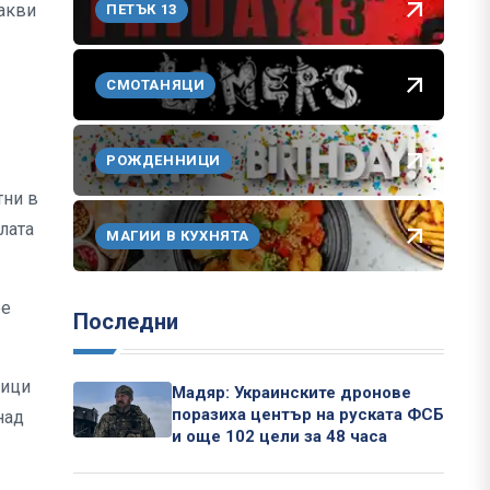
какви
ПЕТЪК 13
СМОТАНЯЦИ
РОЖДЕННИЦИ
тни в
лата
МАГИИ В КУХНЯТА
ре
Последни
тици
Мадяр: Украинските дронове
поразиха център на руската ФСБ
над
и още 102 цели за 48 часа