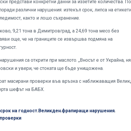
ки представи конкретни данни за иззетите количества. По
поради различни нарушения: изтекъл срок, липса на етикети
ледимост, както и лошо съхранение.
сково, 9,21 тона в Димитровград, а 24,69 тона месо без
аяви още, че на границите се извършва подмяна на
гурност.
рушения са открити при маслото. „Вносът е от Украйна, н
ровски и увери, че стоката ще бъде унищожена.
тират масирани проверки във връзка с наближаващия Велик
ерта шефът на БАБХ.
срок на годност
Великден
фрапиращи нарушения
,
,
,
 проверки