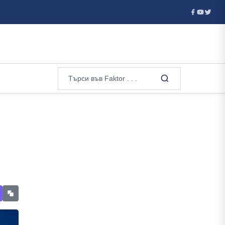
атия отказа визи на руски гимнастички и гимнастици за европейск