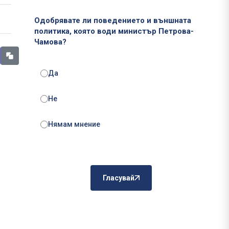
Одобрявате ли поведението и външната
политика, която води министър Петрова-
Чамова?
Да
Не
Нямам мнение
Гласувай