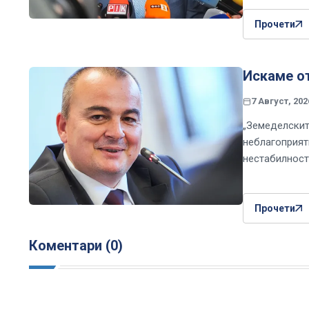
Прочети
Искаме о
7 Август, 202
„Земеделскит
неблагоприят
нестабилност
Прочети
Коментари (0)