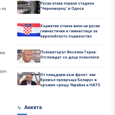
Руска атака порази стадион
 на
"Черноморец" в Одеса
Хърватия отказа визи на руски
гимнастички и гимнастици за
европейското първенство
Психиатърът Веселин Герев:
яма
Отглеждат се деца психопати
ден.
От плацдарм към фронт: как
Кремъл превръща Беларус в
оръжие срещу Украйна и НАТО
Анкета