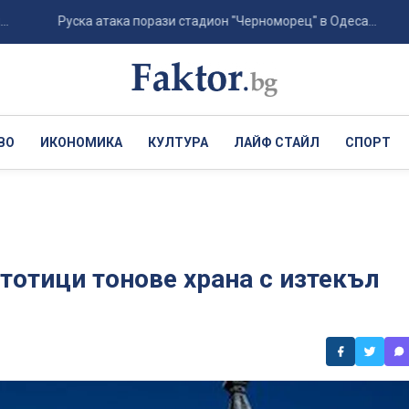
Руска атака порази стадион "Черноморец" в Одеса...
Хърв
ВО
ИКОНОМИКА
КУЛТУРА
ЛАЙФ СТАЙЛ
СПОРТ
стотици тонове храна с изтекъл