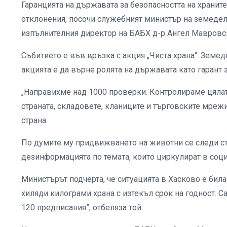
Гаранцията на държавата за безопасността на хранит
отклонения, посочи служебният министър на земедел
изпълнителния директор на БАБХ д-р Ангел Мавровс
Събитието е във връзка с акция „Чиста храна“. Земед
акцията е да върне ролята на държавата като гарант 
„Направихме над 1000 проверки. Контролираме цялат
страната, складовете, кланиците и търговските мрежи”
страна.
По думите му придвижването на животни се следи стр
дезинформацията по темата, които циркулират в соц
Министърът подчерта, че ситуацията в Хасково е била 
хиляди килограми храна с изтекъл срок на годност. С
120 предписания”, отбеляза той.