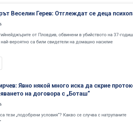
ът Веселин Герев: Отглеждат се деца психоп
6
тийнейджърите от Пловдив, обвинени в убийството на 37-годи
, най-вероятно са били свидетели на домашно насилие
рчев: Явно някой много иска да скрие прото
яването на договора с „Боташ“
6
са тези „подобрени условия“? Какво се случва с натрупаните
"