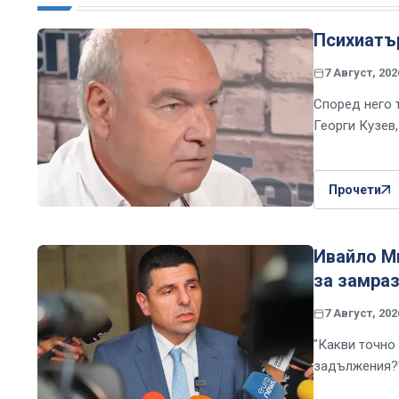
Психиатър
7 Август, 202
Според него 
Георги Кузев
Прочети
Ивайло Ми
за замраз
7 Август, 202
"Какви точно 
задължения?