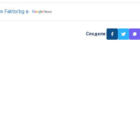
 Faktor.bg в
Сподели: