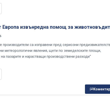
т Европа извънредна помощ за животновъдит
6
е производители са изправени пред сериозни предизвикателст
ни метеорологични явления, щети по земеделските площи,
 на пазарите и нарастващи производствени разходи“
Коментир