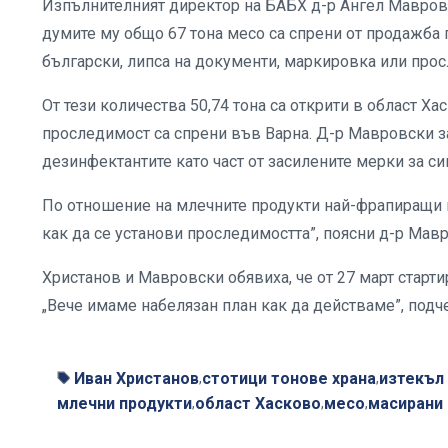
Изпълнителният директор на БАБХ д-р Ангел Мавровс
думите му общо 67 тона месо са спрени от продажба 
български, липса на документи, маркировка или прос
От тези количества 50,74 тона са открити в област Ха
проследимост са спрени във Варна. Д-р Мавровски з
дезинфектантите като част от засилените мерки за си
По отношение на млечните продукти най-фрапиращи на
как да се установи проследимостта”, поясни д-р Мав
Христанов и Мавровски обявиха, че от 27 март стар
„Вече имаме набелязан план как да действаме”, подч
Иван Христанов
стотици тонове храна
изтекъл 
,
,
млечни продукти
област Хасково
месо
масирани
,
,
,