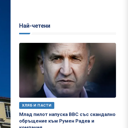
Най-четени
ХЛЯБ И ПАСТИ
Млад пилот напуска ВВС със скандално
обръщение към Румен Радев и
компания