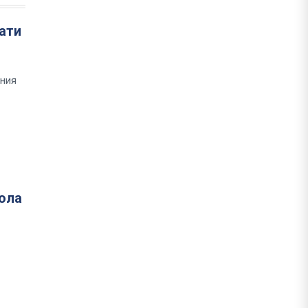
ати
шния
кола