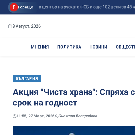
ве поразиха център на руската ФСБ и още 102 цели за 48 ч...
Горещо
8 Август, 2026
МНЕНИЯ
ПОЛИТИКА
НОВИНИ
ОБЩЕСТ
БЪЛГАРИЯ
Акция "Чиста храна": Спряха 
срок на годност
11:55, 27 Март, 2026
Снежана Бесарабова