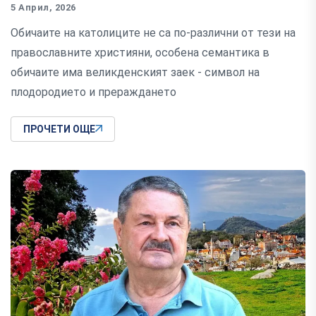
5 Април, 2026
Обичаите на католиците не са по-различни от тези на
православните християни, особена семантика в
обичаите има великденският заек - символ на
плодородието и прераждането
ПРОЧЕТИ ОЩЕ