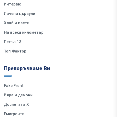
Интервю
Лачени цървули
Хляб и пасти
На всеки километър
Петък 13
Топ Фактор
Препоръчваме Ви
Fake Front
Вяра и демони
Досиетата Х
Емигранти