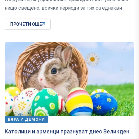
нищо свещено, всички периоди за тях са еднакви
ПРОЧЕТИ ОЩЕ
ВЯРА И ДЕМОНИ
Католици и арменци празнуват днес Великден