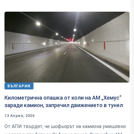
БЪЛГАРИЯ
Километрична опашка от коли на АМ „Хемус“
заради камион, запречил движението в тунел
13 Април, 2026
От АПИ твърдят, че шофьорът на камиона умишлено