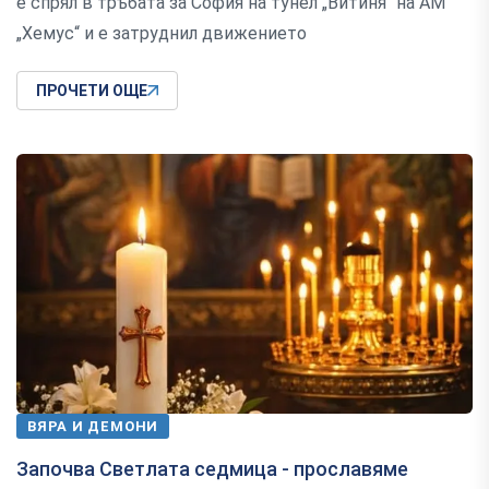
е спрял в тръбата за София на тунел „Витиня“ на АМ
„Хемус“ и е затруднил движението
ПРОЧЕТИ ОЩЕ
ВЯРА И ДЕМОНИ
Започва Светлата седмица - прославяме