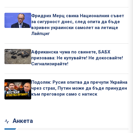
Фридрих Мерц свика Националния съвет
за сигурност днес, след опита да бъде
взривен украински самолет на летище
Лайпциг
Африканска чума по свинете, БАБХ
призовава: Не купувайте! Не докосвайте!
Сигнализирайте!
Подоляк: Русия опитва да пречупи Украйна
чрез страх, Путин може да бъде принуден
към преговори само с натиск
Анкета