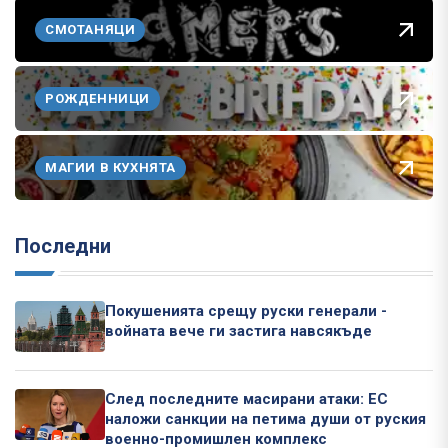
СМОТАНЯЦИ
РОЖДЕННИЦИ
МАГИИ В КУХНЯТА
Последни
Покушенията срещу руски генерали -
войната вече ги застига навсякъде
След последните масирани атаки: ЕС
наложи санкции на петима души от руския
военно-промишлен комплекс