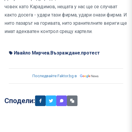
човек като Карадимов, нещата у нас ще се случват
както досега - удари тази фирма, удари онази фирма. И
нито пазарът на горивата, нито хранителните вериги ще
имат адекватен контрол срещу картели.
Ивайло Мирчев
Възраждане
протест
,
,
Последвайте Faktor.bg в
Сподели: