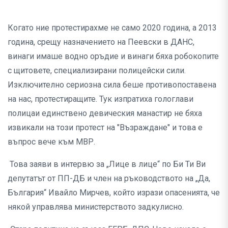
Когато ние протестирахме не само 2020 година, а 2013
година, срещу назначението на Пеевски в ДАНС,
винаги имаше водно оръдие и винаги бяха робокопите
с щитовете, специализирани полицейски сили.
Изключително сериозна сила беше противопоставена
на нас, протестиращите. Тук изпратиха гологлави
полицаи единствено девическия манастир не бяха
извикали на този протест на "Възраждане" и това е
въпрос вече към МВР.
Това заяви в интервю за „Лице в лице“ по Би Ти Ви
депутатът от ПП-ДБ и член на ръководството на „Да,
България“ Ивайло Мирчев, който изрази опасенията, че
някой управлява министерството задкулисно.