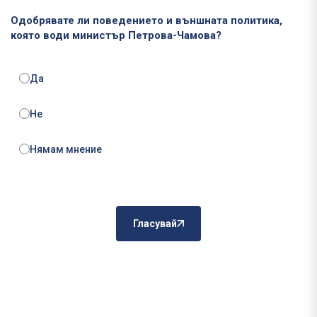
Одобрявате ли поведението и външната политика,
която води министър Петрова-Чамова?
Да
Не
Нямам мнение
Гласувай