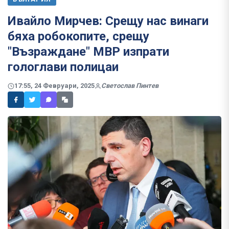
Ивайло Мирчев: Срещу нас винаги
бяха робокопите, срещу
"Възраждане" МВР изпрати
гологлави полицаи
17:55, 24 Февруари, 2025
Светослав Пинтев