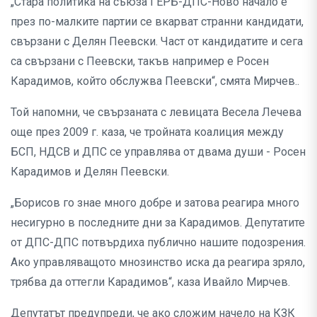
„Стара политика на съюза ГЕРБ-ДПС-Ново начало е
през по-малките партии се вкарват странни кандидати,
свързани с Делян Пеевски. Част от кандидатите и сега
са свързани с Пеевски, такъв например е Росен
Карадимов, който обслужва Пеевски“, смята Мирчев..
Той напомни, че свързаната с левицата Весела Лечева
още през 2009 г. каза, че тройната коалиция между
БСП, НДСВ и ДПС се управлява от двама души - Росен
Карадимов и Делян Пеевски.
„Борисов го знае много добре и затова реагира много
несигурно в последните дни за Карадимов. Депутатите
от ДПС-ДПС потвърдиха публично нашите подозрения.
Ако управляващото мнозинство иска да реагира зряло,
трябва да оттегли Карадимов“, каза Ивайло Мирчев.
Депутатът предупреди, че ако сложим начело на КЗК