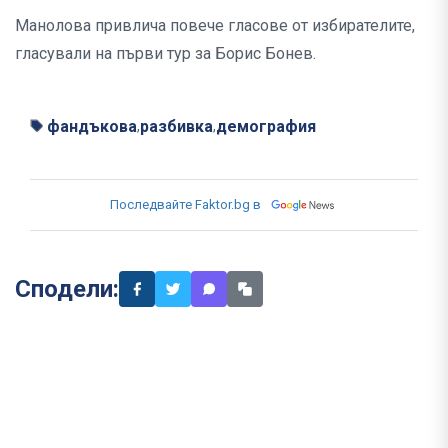
Манолова привлича повече гласове от избирателите,
гласували на първи тур за Борис Бонев.
фандъкова
разбивка
демография
,
,
Последвайте Faktor.bg в
Сподели: