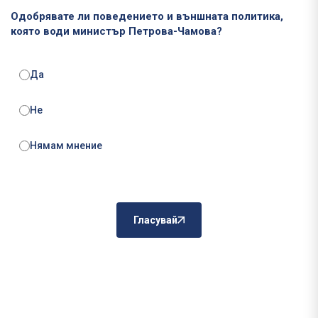
Одобрявате ли поведението и външната политика,
която води министър Петрова-Чамова?
Да
Не
Нямам мнение
Гласувай