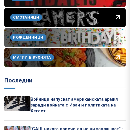
СМОТАНЯЦИ
РОЖДЕННИЦИ
МАГИИ В КУХНЯТА
Последни
Войници напускат американската армия
заради войната с Иран и политиката на
Хегсет
"САЩ никога повече да не ни заплашват" -