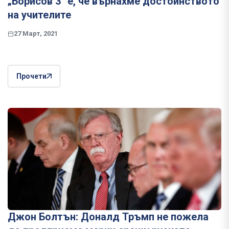
„Борисов 3“ е, че върнахме достойнството
на учителите
27 Март, 2021
Прочети
Джон Болтън: Доналд Тръмп не пожела