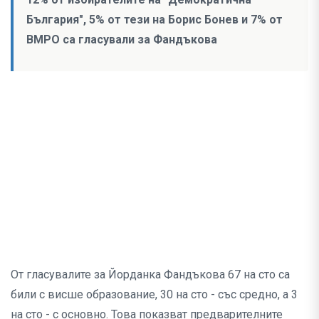
България", 5% от тези на Борис Бонев и 7% от
ВМРО са гласували за Фандъкова
От гласувалите за Йорданка Фандъкова 67 на сто са
били с висше образование, 30 на сто - със средно, а 3
на сто - с основно. Това показват предварителните