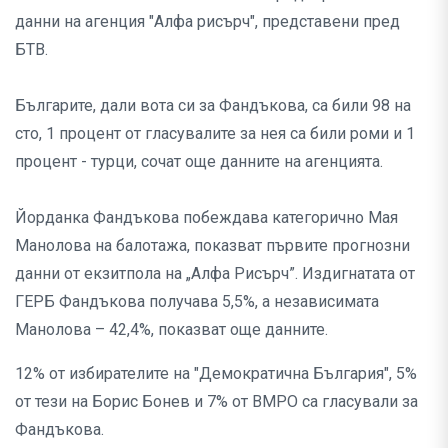
данни на агенция "Алфа рисърч", представени пред
БТВ.
Българите, дали вота си за Фандъкова, са били 98 на
сто, 1 процент от гласувалите за нея са били роми и 1
процент - турци, сочат още данните на агенцията.
Йорданка Фандъкова побеждава категорично Мая
Манолова на балотажа, показват първите прогнозни
данни от екзитпола на „Алфа Рисърч”. Издигнатата от
ГЕРБ Фандъкова получава 5,5%, а независимата
Манолова – 42,4%, показват още данните.
12% от избирателите на "Демократична България", 5%
от тези на Борис Бонев и 7% от ВМРО са гласували за
Фандъкова.