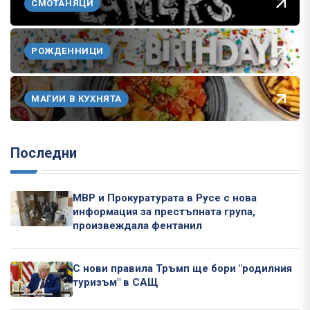
СМОТАНЯЦИ
РОЖДЕННИЦИ
МАГИИ В КУХНЯТА
Последни
МВР и Прокуратурата в Русе с нова
информация за престъпната група,
произвеждала фентанил
С нови правила Тръмп ще бори "родилния
туризъм" в САЩ