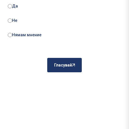
Да
Не
Нямам мнение
Гласувай