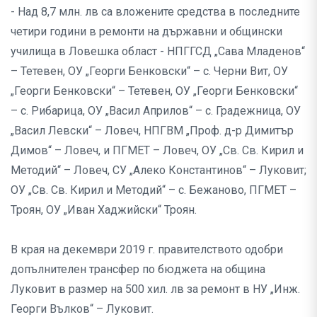
- Над 8,7 млн. лв са вложените средства в последните
четири години в ремонти на държавни и общински
училища в Ловешка област - НПГГСД „Сава Младенов“
– Тетевен, ОУ „Георги Бенковски“ – с. Черни Вит, ОУ
„Георги Бенковски“ – Тетевен, ОУ „Георги Бенковски“
– с. Рибарица, ОУ „Васил Априлов“ – с. Градежница, ОУ
„Васил Левски“ – Ловеч, НПГВМ „Проф. д-р Димитър
Димов“ – Ловеч, и ПГМЕТ – Ловеч, ОУ „Св. Св. Кирил и
Методий“ – Ловеч, СУ „Алеко Константинов“ – Луковит;
ОУ „Св. Св. Кирил и Методий“ – с. Бежаново, ПГМЕТ –
Троян, ОУ „Иван Хаджийски“ Троян.
В края на декември 2019 г. правителството одобри
допълнителен трансфер по бюджета на община
Луковит в размер на 500 хил. лв за ремонт в НУ „Инж.
Георги Вълков“ – Луковит.