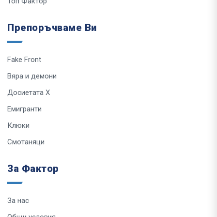
Топ Фактор
Препоръчваме Ви
Fake Front
Вяра и демони
Досиетата Х
Емигранти
Клюки
Смотаняци
За Фактор
За нас