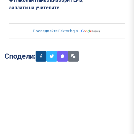
Николай Нанков
избори
ГЕРБ
,
,
,
заплати на учителите
Последвайте Faktor.bg в
Сподели: