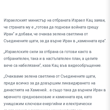
Израелският министър на отбраната Израел Кац заяви,
че страната му е „готова да поднови войната срещу
Иран“ и добави, че очаква зелена светлина от
Съединените щати, за да върне Иран в „каменната ера“.
„Израелските сили за отбрана са готови както в
отбранителен, така и в настъпателен план, а целите
вече са набелязани“, каза Кац във видеообръщение.
„Очакваме зелена светлина от Съединените щати,
преди всичко за да довършим ликвидирането на
династията на Хаменей... а също така да върнем Иран в
мрачното средновековие и каменната ера, като
унищожим ключови енергийни и електрически