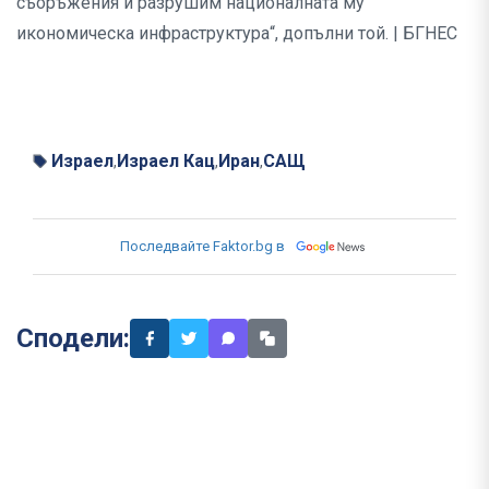
съоръжения и разрушим националната му
икономическа инфраструктура“, допълни той. | БГНЕС
Израел
Израел Кац
Иран
САЩ
,
,
,
Последвайте Faktor.bg в
Сподели: