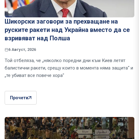
Шикорски заговори за прехващане на
руските ракети над Украйна вместо да се
взривяват над Полша
6 Август, 2026
Той отбеляза, че „няколко поредни дни към Киев летят
балистични ракети, срещу които в момента няма защита“ и
„те убиват все повече хора"
Прочети