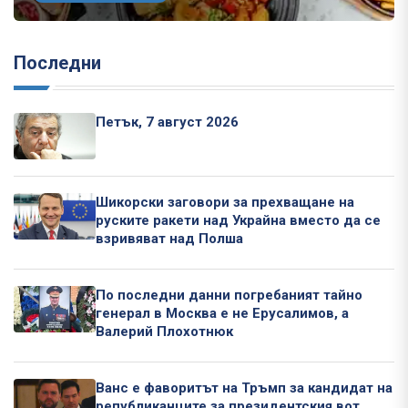
Последни
Петък, 7 август 2026
Шикорски заговори за прехващане на
руските ракети над Украйна вместо да се
взривяват над Полша
По последни данни погребаният тайно
генерал в Москва е не Ерусалимов, а
Валерий Плохотнюк
Ванс е фаворитът на Тръмп за кандидат на
републиканците за президентския вот