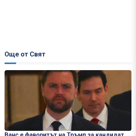
Още от Свят
Ванс е фаворитът на Тръмп за кандидат