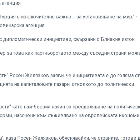
 агенция.
Турция е изключително важно ... за установяване на мир." -
овинарска агенция.
 с дипломатически инициативи, свързани с Близкия изток.
мер за това как партньорството между съседни страни мож
.
сти“ Росен Желязков заяви, че инициативата е до голяма с
цията на капиталовите пазари, отколкото до политически
сти“ като най-бързия начин за преодоляване на политичес
орми, насочени към съживяване на европейската икономи
“, каза Росен Желязков, обяснявайки, че страните, готови 