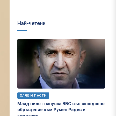
Най-четени
ХЛЯБ И ПАСТИ
Млад пилот напуска ВВС със скандално
обръщение към Румен Радев и
компания