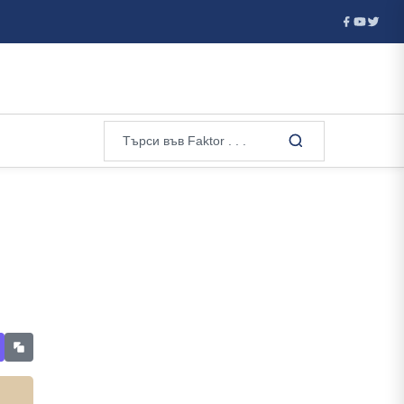
тия отказа визи на руски гимнастички и гимнастици за европейско