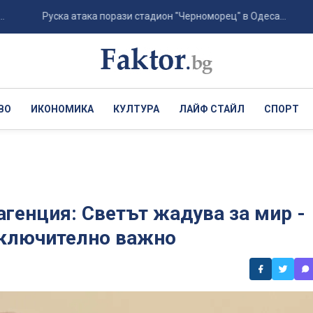
Руска атака порази стадион "Черноморец" в Одеса...
Хърва
ВО
ИКОНОМИКА
КУЛТУРА
ЛАЙФ СТАЙЛ
СПОРТ
генция: Светът жадува за мир -
зключително важно