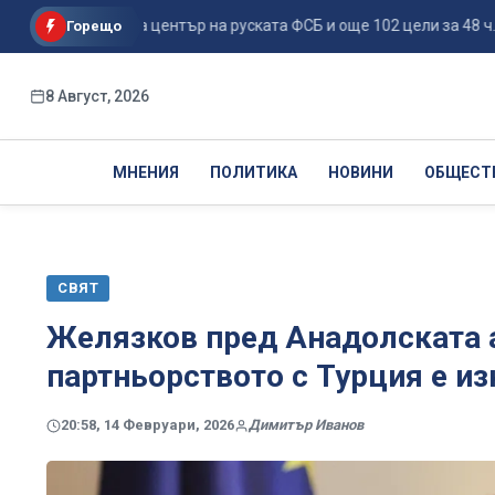
е поразиха център на руската ФСБ и още 102 цели за 48 ч...
Горещо
8 Август, 2026
МНЕНИЯ
ПОЛИТИКА
НОВИНИ
ОБЩЕСТ
СВЯТ
Желязков пред Анадолската а
партньорството с Турция е и
20:58, 14 Февруари, 2026
Димитър Иванов