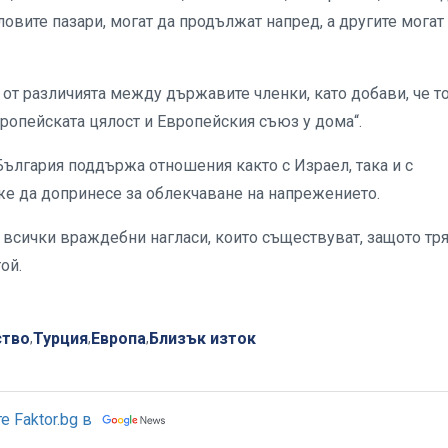
овите пазари, могат да продължат напред, а другите могат
не от различията между държавите членки, като добави, че т
ропейската цялост и Европейския съюз у дома“.
ългария поддържа отношения както с Израел, така и с
же да допринесе за облекчаване на напрежението.
а всички враждебни нагласи, които съществуват, защото тр
ой.
ство
Турция
Европа
Близък изток
,
,
,
 Faktor.bg в