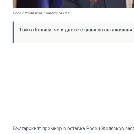
Росен Желязков, снимка: БГНЕС
Той отбеляза, че и двете страни са ангажирани
Българският премиер в оставка Росен Желязков заяви