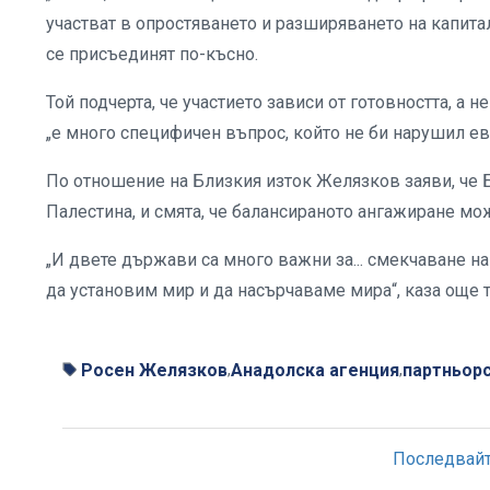
участват в опростяването и разширяването на капитал
се присъединят по-късно.
Той подчерта, че участието зависи от готовността, а 
„е много специфичен въпрос, който не би нарушил ев
По отношение на Близкия изток Желязков заяви, че Б
Палестина, и смята, че балансираното ангажиране мо
„И двете държави са много важни за... смекчаване н
да установим мир и да насърчаваме мира“, каза още т
Росен Желязков
Анадолска агенция
партньор
,
,
Последвайте