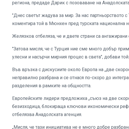
региона, предаде Дарик с позоваване на Анадолската
"Днес светът жадува за мир. За нас партньорството с 
коментира той в Мюнхен пред турската национална н
Желязков отбеляза, че и двете страни са ангажирани
"Затова мисля, че с Турция ние сме много добър при
улесни и насърчи мирния процес в света", добави той
Във връзка с дискусиите около Европа на „две скоро
неправилно разбрана и се отнася по-скоро до интегра
разделения в рамките на общността.
Европейските лидери предложиха „съюз на две скоро
безизходица, блокираща ключови икономически реф
отбелязва Анадолската агенция.
„Мисля, че тази инициатива не е много добре разбрана