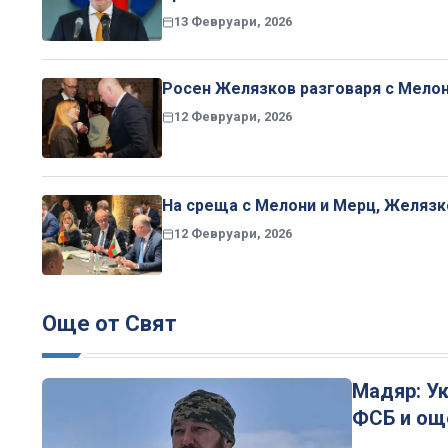
13 Февруари, 2026
Росен Желязков разговаря с Мелон
12 Февруари, 2026
На среща с Мелони и Мерц, Желязко
12 Февруари, 2026
Още от Свят
Мадяр: Ук
ФСБ и още