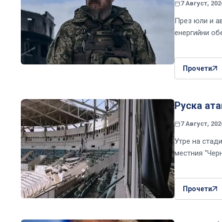
7 Август, 202
През юли и а
енергийни об
Прочети
Руска ата
7 Август, 202
Утре на стад
местния "Чер
Прочети