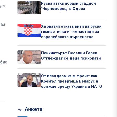
Руска атака порази стадион
 да
"Черноморец" в Одеса
ова
Хърватия отказа визи на руски
гимнастички и гимнастици за
европейското първенство
Психиатърът Веселин Герев:
Отглеждат се деца психопати
ябва
От плацдарм към фронт: как
Кремъл превръща Беларус в
оръжие срещу Украйна и НАТО
Анкета