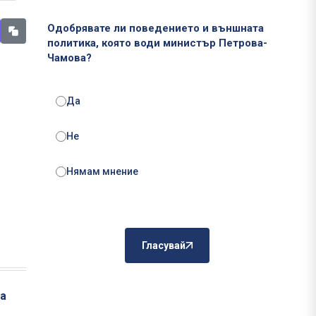
Одобрявате ли поведението и външната
политика, която води министър Петрова-
Чамова?
Да
Не
Нямам мнение
Гласувай
на