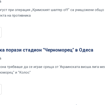
6
вгуст при операция „Кримският шалтер off" са унищожени общо
екта на противника
ка порази стадион "Черноморец" в Одеса
6
иона трябваше да се играе среща от Украинската висша лига м
номорец" и "Колос"