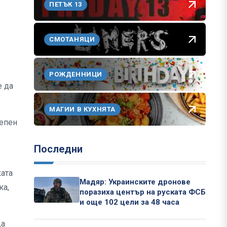
ПЕТЪК 13
СМОТАНЯЦИ
РОЖДЕННИЦИ
е да
МАГИИ В КУХНЯТА
тепен
Последни
ката
Мадяр: Украинските дронове
ка,
поразиха център на руската ФСБ
и още 102 цели за 48 часа
да