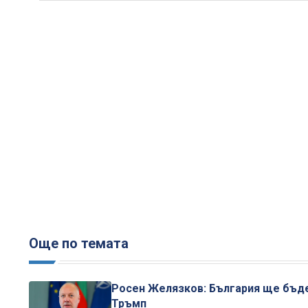
Още по темата
Росен Желязков: България ще бъде
Тръмп