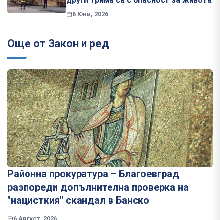
други трима са с опасност за живота
6 Юни, 2026
Още от Закон и ред
Районна прокуратура – Благоевград
разпореди допълнителна проверка на
"нацисткия" скандал в Банско
6 Август, 2026