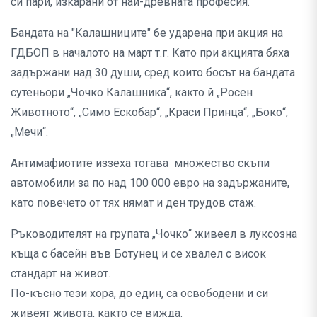
си пари, изкарани от най-древната професия.
Бандата на "Калашниците" бе ударена при акция на
ГДБОП в началото на март т.г. Като при акцията бяха
задържани над 30 души, сред които босът на бандата
сутеньори „Чочко Калашника“, както й „Росен
Животното“, „Симо Ескобар“, „Краси Принца“, „Боко“,
„Мечи“.
Антимафиотите иззеха тогава множество скъпи
автомобили за по над 100 000 евро на задържаните,
като повечето от тях нямат и ден трудов стаж.
Ръководителят на групата „Чочко“ живеел в луксозна
къща с басейн във Ботунец и се хвалел с висок
стандарт на живот.
По-късно тези хора, до един, са освободени и си
живеят живота, както се вижда.