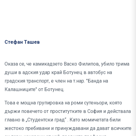
Стефан Ташев
Оказа се, че камикадзето Васко Филипов, убило трима
души в адския удар край Ботунец в автобус на
градския транспорт, е член на т.нар. "Банда на
Калашниците" от Ботунец.
Това е мощна групировка на роми сутеньори, която
държи повечето от проститутките в София и действала
главно в „Студентски град“ . Като момичетата били
жестоко пребивани и принуждавани да дават всичките