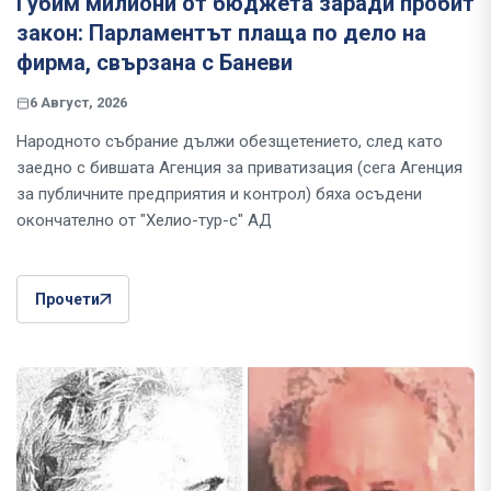
Губим милиони от бюджета заради пробит
закон: Парламентът плаща по дело на
фирма, свързана с Баневи
6 Август, 2026
Народното събрание дължи обезщетението, след като
заедно с бившата Агенция за приватизация (сега Агенция
за публичните предприятия и контрол) бяха осъдени
окончателно от "Хелио-тур-с" АД
Прочети