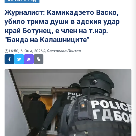
Журналист: Камикадзето Васко,
убило трима души в адския удар
край Ботунец, е член на т.нар.
"Банда на Калашниците"
16:50, 6 Юни, 2026
Светослав Пинтев