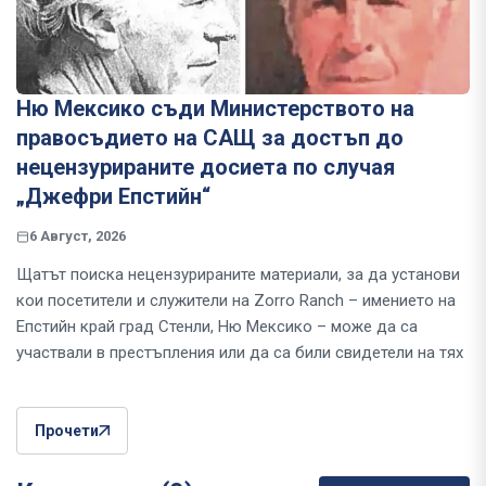
Ню Мексико съди Министерството на
правосъдието на САЩ за достъп до
нецензурираните досиета по случая
„Джефри Епстийн“
6 Август, 2026
Щатът поиска нецензурираните материали, за да установи
кои посетители и служители на Zorro Ranch – имението на
Епстийн край град Стенли, Ню Мексико – може да са
участвали в престъпления или да са били свидетели на тях
Прочети