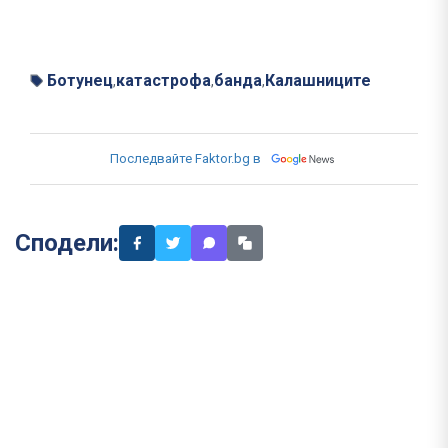
Ботунец
катастрофа
банда
Калашниците
,
,
,
Последвайте Faktor.bg в
Сподели: