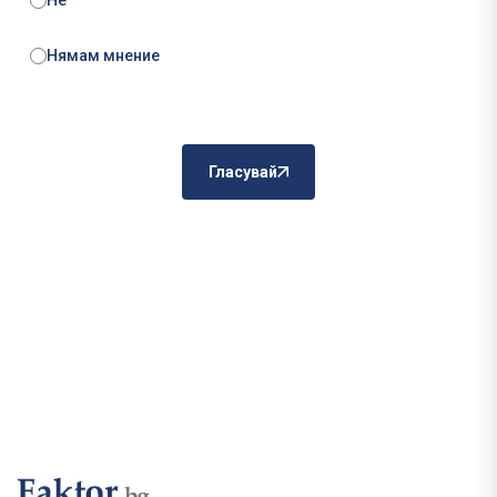
Не
Нямам мнение
Гласувай