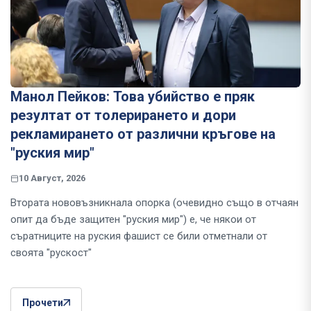
Манол Пейков: Това убийство е пряк
резултат от толерирането и дори
рекламирането от различни кръгове на
"руския мир"
10 Август, 2026
Втората нововъзникнала опорка (очевидно също в отчаян
опит да бъде защитен "руския мир") е, че някои от
съратниците на руския фашист се били отметнали от
своята "рускост"
Прочети