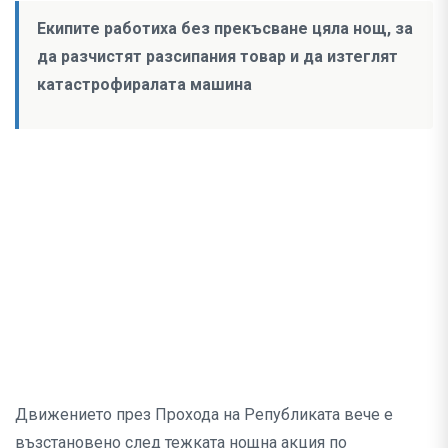
Екипите работиха без прекъсване цяла нощ, за
да разчистят разсипания товар и да изтеглят
катастрофиралата машина
Движението през Прохода на Републиката вече е
възстановено след тежката нощна акция по