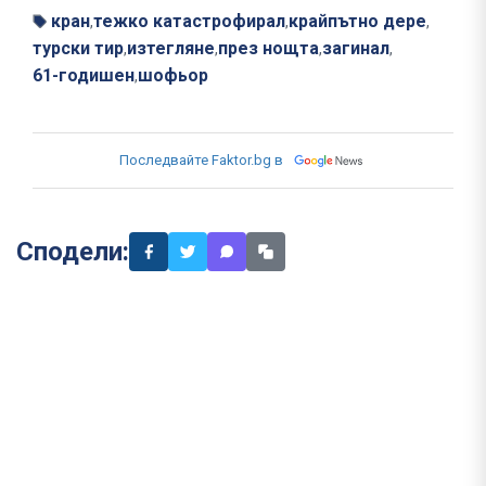
кран
тежко катастрофирал
крайпътно дере
,
,
,
турски тир
изтегляне
през нощта
загинал
,
,
,
,
61-годишен
шофьор
,
Последвайте Faktor.bg в
Сподели: