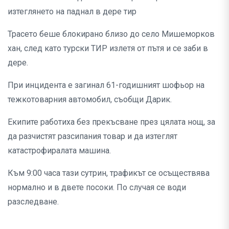
изтеглянето на паднал в дере тир
Трасето беше блокирано близо до село Мишеморков
хан, след като турски ТИР излетя от пътя и се заби в
дере.
При инцидента е загинал 61-годишният шофьор на
тежкотоварния автомобил, съобщи Дарик.
Екипите работиха без прекъсване през цялата нощ, за
да разчистят разсипания товар и да изтеглят
катастрофиралата машина.
Към 9:00 часа тази сутрин, трафикът се осъществява
нормално и в двете посоки. По случая се води
разследване.