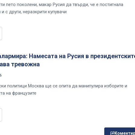
ти пето поколени, макар Русия да твърди, че е постигнала
и с други, неразкрити купувачи
лармира: Намесата на Русия в президентскит
тава тревожна
6
ки политици Москва ще се опита да манипулира изборите и
ота на французите
Коментир