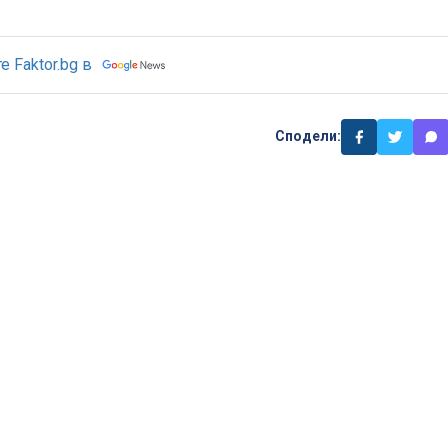
 Faktor.bg в
Сподели: