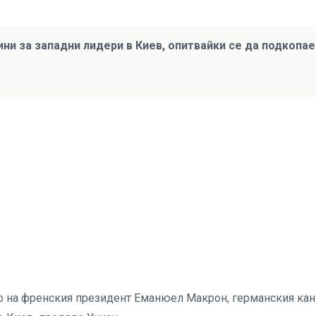
ни за западни лидери в Киев, опитвайки се да подкопае
то на френския президент Еманюел Макрон, германския ка