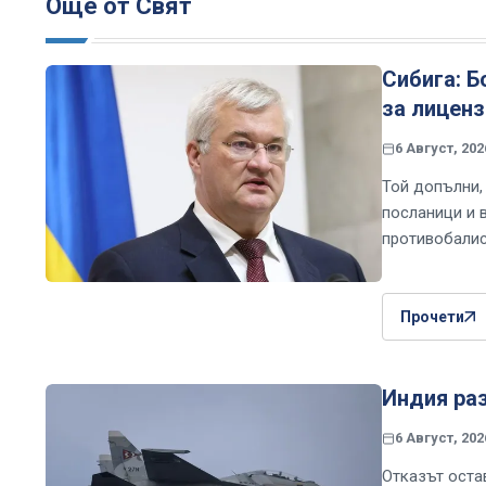
Още от Свят
Сибига: Б
за лицен
6 Август, 202
Той допълни,
посланици и 
противобали
Прочети
Индия раз
6 Август, 202
Отказът оста