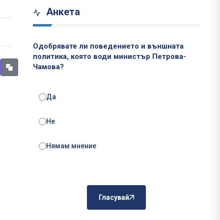
Анкета
Одобрявате ли поведението и външната
политика, която води министър Петрова-
Чамова?
Да
Не
Нямам мнение
Гласувай