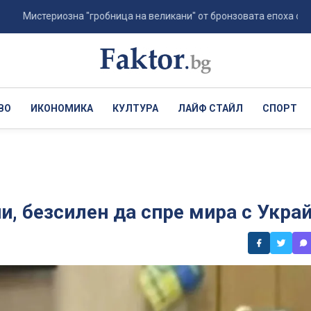
териозна "гробница на великани" от бронзовата епоха откриха арх
ВО
ИКОНОМИКА
КУЛТУРА
ЛАЙФ СТАЙЛ
СПОРТ
, безсилен да спре мира с Укра