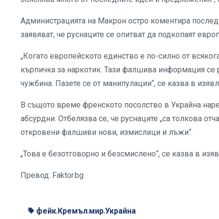
Администрацията на Макрон остро коментира последни
заявяват, че руснаците се опитват да подкопаят евро
„Когато европейското единство е по-силно от всяког
кърпичка за наркотик. Тази фалшива информация се ра
чужбина. Пазете се от манипулации“, се казва в изяв
В същото време френското посолство в Украйна наре
абсурдни. Отбелязва се, че руснаците „са толкова от
откровени фалшиви нови, измислици и лъжи“.
„Това е безотговорно и безсмислено“, се казва в изя
Превод: Faktor.bg
фейк
Кремъл
мир
Украйна
,
,
,