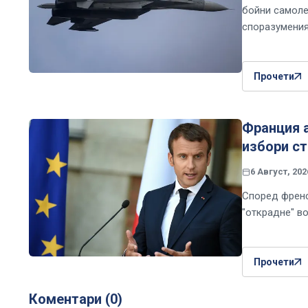
бойни самоле
споразумения 
Прочети
Франция а
избори с
6 Август, 202
Според френс
"открадне" в
Прочети
Коментари (0)