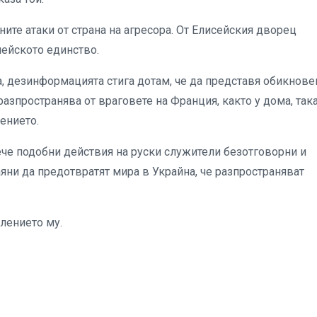
те атаки от страна на агресора. От Елисейския дворец
пейското единство.
а, дезинформацията стига дотам, че да представя обикнове
зпространява от враговете на Франция, както у дома, така
лението.
че подобни действия на руски служители безотговорни и
чаяни да предотвратят мира в Украйна, че разпространяват
влението му.