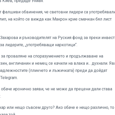
 Киев, предаде Униан.
т фалшиви обвинения, че световни лидери са употребявал
ип, на който се вижда как Макрон крие смачкан бял лист
Захарова и ръководителят на Руския фонд за преки инвес
а лидерите, „употребяващи наркотици“.
 за проваляне на споразумението и продължаване на
ин, англичанин и немец се качили на влака и... духнали. Яв
инадлежностите (пликчето и лъжичката) преди да дойдат
Telegram.
обаче иронично заяви, че не може да прецени дали става
.
ахар или нещо съвсем друго? Ако обаче е нещо различно, то
аза той.