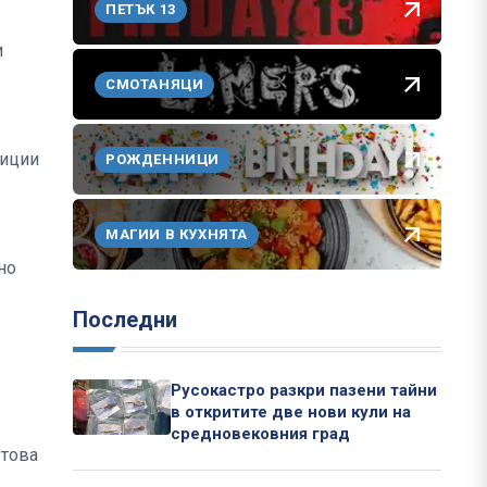
ПЕТЪК 13
и
СМОТАНЯЦИ
тиции
РОЖДЕННИЦИ
МАГИИ В КУХНЯТА
но
Последни
Русокастро разкри пазени тайни
в откритите две нови кули на
средновековния град
 това