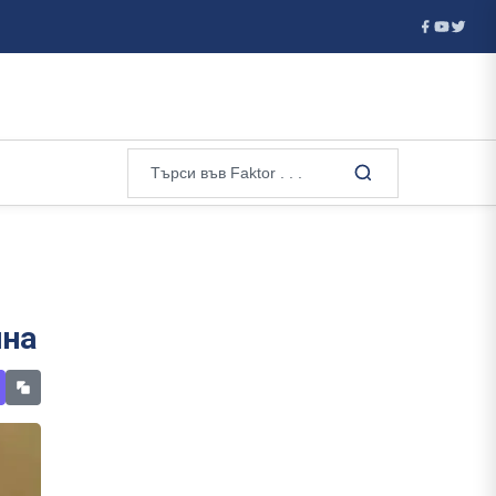
еолози в Сарди...
Сибига: Борим се за всяка ракета за Patri
йна