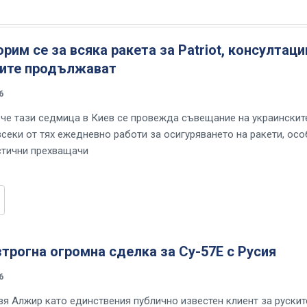
орим се за всяка ракета за Patriot, консултаци
зите продължават
6
 че тази седмица в Киев се провежда съвещание на украинскит
всеки от тях ежедневно работи за осигуряването на ракети, ос
стични прехващачи
трогна огромна сделка за Су-57Е с Русия
6
вя Алжир като единствения публично известен клиент за рускит