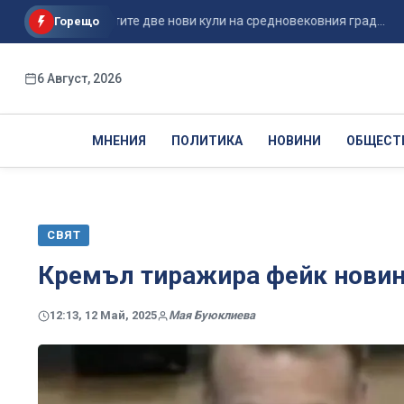
ни в откритите две нови кули на средновековния град...
Мис
Горещо
6 Август, 2026
МНЕНИЯ
ПОЛИТИКА
НОВИНИ
ОБЩЕСТ
СВЯТ
Кремъл тиражира фейк новини
12:13, 12 Май, 2025
Мая Буюклиева