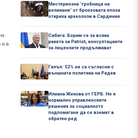
Мистериозна "гробница на
великани" от бронзовата епоха
откриха археолози в Сардиния
на
Сибига: Борим се за всяка
ракета за Patriot, консултациите
 и в
за лицензите продължават
Галъп: 52% не са съгласни с
външната политика на Радев
Илиана Жекова от ГЕРБ: Не е
нормално управленските
решения за социалното
подпомагане да се вземат в
обратен ред