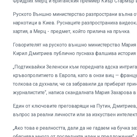
Фридрих Мерц и британския премиер Киър Стармър в
Руското Външно министерство разпространи вълна о
наркотици в Киев. Руснаците разпространиха видеокл
хартия, а Мерц - предмет, който прилича на пръчка.
Говорителят на руското външно министерство Мария 
Кирил Дмитриев публично пуснаха фалшива история з
„Подтиквайки Зеленски към поредната адска интрига
кръвопролитието в Европа, като в онзи виц — француз
толкова са духнали, че са забравили да приберат пр
журналистите“, написа скандалната Мария Захарова в 
Един от ключовите преговарящи на Путин, Дмитриев, 
въпрос за реални личности или за изкуствен интелект
„Ако това е реалността, дали да не гадаем на бучка з
обяснява много от последните идеи и предложения“, к