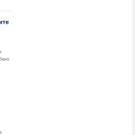
ите
е
обено
е