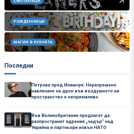
СМОТАНЯЦИ
РОЖДЕННИЦИ
МАГИИ В КУХНЯТА
Последни
Петрова пред Илашчук: Неразрешено
навлизане на дрон във въздушното ни
пространство е неприемливо
Във Великобритания предлагат да
разпространят ядрения „чадър“ над
Украйна и партньори извън НАТО