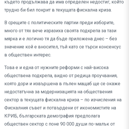
където продължава да има определен недостиг, който
трудно би бил покрит в текущата фискална криза.
В срещите с политическите партии преди изборите,
много от тях вече изразиха своята подкрепа за тази
мярка и е логично тя да бъде приложена днес – без
значение кой е вносител, тъй като се търси консенсус
в обществен интерес.
Това е и една от нужните реформи с най-висока
обществена подкрепа, видно от редица проучвания,
която дори и извършена в пълен мащаб ще се окаже
недостатъчна за модернизацията на обществения
сектор в текущата фискална криза – по изчисления на
Фискалния съвет и потвърдени от икономистите на
КРИБ, българската демография предполага
обществен сектор с поне 90 000 души по-малък от