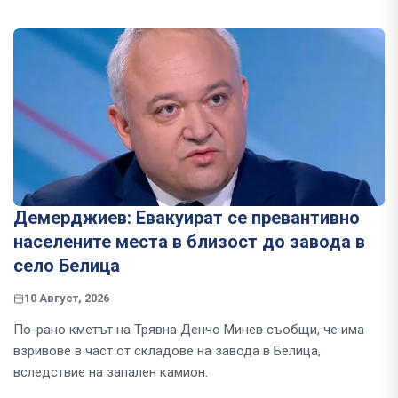
Демерджиев: Евакуират се превантивно
населените места в близост до завода в
село Белица
10 Август, 2026
По-рано кметът на Трявна Денчо Минев съобщи, че има
взривове в част от складове на завода в Белица,
вследствие на запален камион.