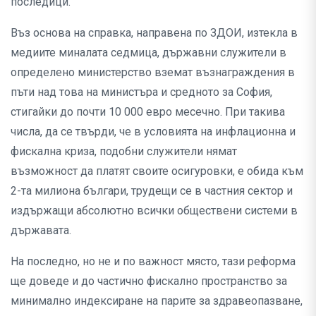
последици.
Въз основа на справка, направена по ЗДОИ, изтекла в
медиите миналата седмица, държавни служители в
определено министерство вземат възнаграждения в
пъти над това на министъра и средното за София,
стигайки до почти 10 000 евро месечно. При такива
числа, да се твърди, че в условията на инфлационна и
фискална криза, подобни служители нямат
възможност да платят своите осигуровки, е обида към
2-та милиона българи, трудещи се в частния сектор и
издържащи абсолютно всички обществени системи в
държавата.
На последно, но не и по важност място, тази реформа
ще доведе и до частично фискално пространство за
минимално индексиране на парите за здравеопазване,