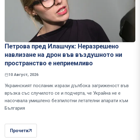
Петрова пред Илашчук: Неразрешено
навлизане на дрон във въздушното ни
пространство е неприемливо
10 Август, 2026
Украинският посланик изрази дълбока загриженост във
връзка със случилото се и подчерта, че Украйна не е
насочвала умишлено безпилотни летателни апарати към
България
Прочети