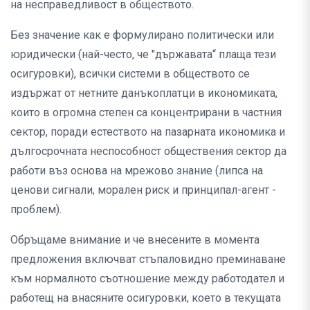
на несправедливост в обществото.
Без значение как е формулирано политически или
юридически (най-често, че "държавата“ плаща тези
осигуровки), всички системи в обществото се
издържат от нетните данъкоплатци в икономиката,
които в огромна степен са концентрирани в частния
сектор, поради естеството на пазарната икономика и
дългосрочната неспособност обществения сектор да
работи въз основа на мрежово знание (липса на
ценови сигнали, морален риск и принципал-агент -
проблем).
Обръщаме внимание и че внесените в момента
предложения включват стъпаловидно преминаване
към нормалното съотношение между работодател и
работещ на внасяните осигуровки, което в текущата