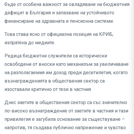
бъде от особена важност за овладяване на бюджетния
дефицит в България и запазване на устойчивото
финансиране на здравната и пенсионна системи.
Това става ясно от официална позиция на КРИБ,
изпратена до медиите.
Редица бюджетни служители са исторически
освободени от вноски като механизъм за увеличаване
на разполагаемия им доход преди десетилетия, когато
възнагражденията в обществения сектор са
изоставали критично от тези в частния.
Днес заетите в обществения сектор са със значително
по-високо възнаграждение от заетите в частния и тази
привилегия е загубила основание за съществуване –
напротив, тя създава публично напрежение и чувство