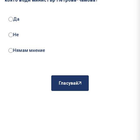
която води министър Петрова-Чамова?
Да
Не
Нямам мнение
Гласувай