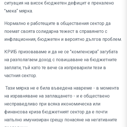
ситуация на висок бюджетен дефицит е прекалено
"мека“ мярка.
Нормално е работещите в обществения сектор да
поемат своята солидарна тежест в справянето с
инфлационния, бюджетен и вероятно дългов проблем.
КРИБ призоваваме и да не се "компенсира“ загубата
на разполагаем доход с повишаване на бюджетните
заплати, тъй като те вече са изпреварили тези в
частния сектор.
Тази мярка не е била въведена навреме - в момента
на изравняване на заплащането - и е обществено
несправедливо при всяка икономическа или
финансова криза бюджетният сектор да е почти
напълно имунизиран срещу понасяне на негативните