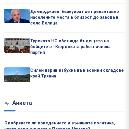
Демерджиев: Евакуират се превантивно
населените места в близост до завода в
село Белица
Турското НС обсъжда бъдещето на
бойците от Кюрдската работническа
партия
Силен взрив избухна във военни складове
край Трявна
Анкета
Одобрявате ли поведението и външната политика,