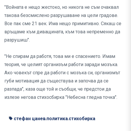
"Войната е нещо жестоко, но никога не съм очаквал
такова безсмислено разрушаване на цели градове.
Все пак сме 21 век. Има нещо примитивно. Сякаш се
връщаме към диващината, към това непременно да
разрушиш".
"Не спирам да работя, това ми е спасението. Имам
теория, че целият организъм работи заради мозъка.
Ако човекът спре да работи с мозъка си, организмът
губи мотивация да съществува и започва да се
разпада", каза още той и съобщи, че предстои да
излезе негова стихосбирка "Небесна гледна точка".
стефан цанев
политика
стихобирка
,
,