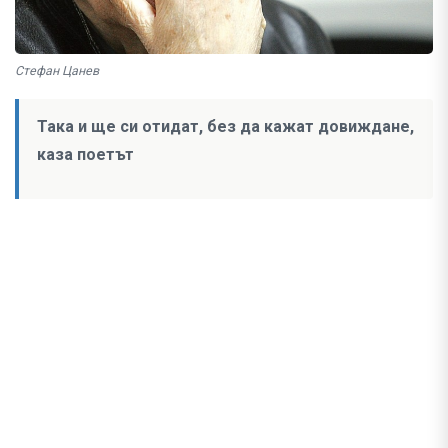
Стефан Цанев
Така и ще си отидат, без да кажат довиждане,
каза поетът