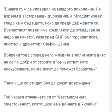
"Винаги съм се уповавал на младото поколение. Не
вярвам в застаряващи държавници. Младият човек
гледа към бъдещото, иска да уреди държавата си.
Възрастният човек има комплекси да отмъщава за
нещо на някого", каза пред БНР българският поет,
писател и драматург Стефан Цанев.
Въпреки това според него младите в политиката днес
не са по-добри от старите и "се чувстват като
екскурзианти, които искат да покажат бабаитлък":
"Така и ще си отидат, без да кажат довиждане".
Той изрази отчаянието си от "безсмислената
ожесточеност, която цари във войната в Украйна":