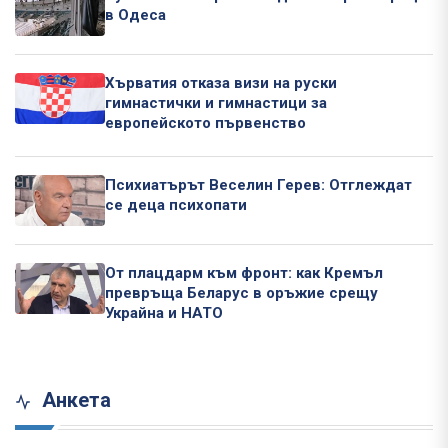
в Одеса
Хърватия отказа визи на руски
гимнастички и гимнастици за
европейското първенство
Психиатърът Веселин Герев: Отглеждат
се деца психопати
От плацдарм към фронт: как Кремъл
превръща Беларус в оръжие срещу
Украйна и НАТО
Анкета