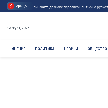
Горещо
Мадяр: Украинските дронове поразиха център на руската ФС
8 Август, 2026
МНЕНИЯ
ПОЛИТИКА
НОВИНИ
ОБЩЕСТВО