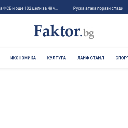
Б и още 102 цели за 48 ч...
Руска атака порази стадион "Ч
ИКОНОМИКА
КУЛТУРА
ЛАЙФ СТАЙЛ
СПОР