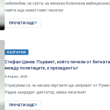
себелюбие, на суета, на някаква болезнена амбициознос
смята още известният писател
ПРОЧЕТИ ОЩЕ
БЪЛГАРИЯ
Стефан Цанев: Първият, който печели от битката
между политиците, е президентът
9 Април, 2023
Страхувам се, че насила партиите ще направят от Руме
Радев кандидат-диктатор, заяви писателят
ПРОЧЕТИ ОЩЕ