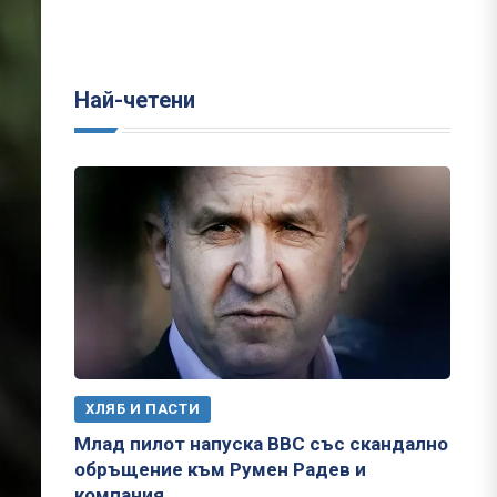
Най-четени
ХЛЯБ И ПАСТИ
Млад пилот напуска ВВС със скандално
обръщение към Румен Радев и
компания