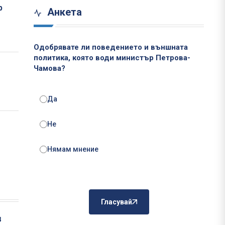
р
Анкета
Одобрявате ли поведението и външната
политика, която води министър Петрова-
Чамова?
Да
Не
Нямам мнение
Гласувай
в