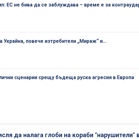
п: ЕС не бива да се заблуждава – време е за контрауда
 Украйна, повече изтребители „Мираж“ и...
лични сценарии срещу бъдеща руска агресия в Европа
сля да налага глоби на кораби "нарушители" 