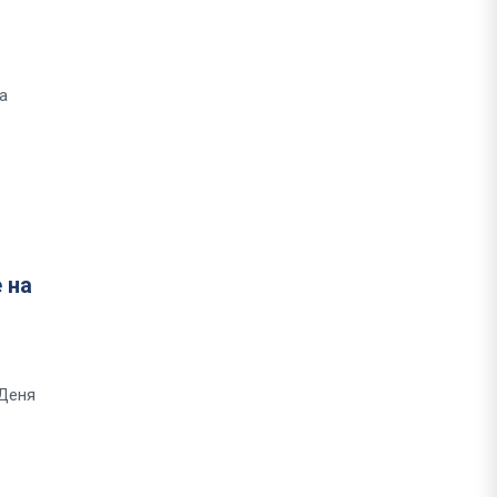
а
 на
 Деня