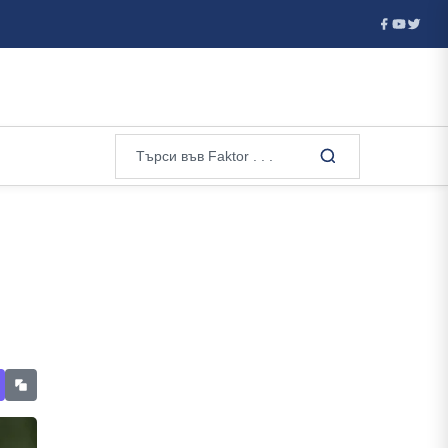
р до 20% от...
30 години от чеченската победа над Русия...