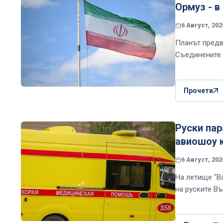
Ормуз - в
6 Август, 202
Планът предв
Съединените 
Прочети
Руски пар
авиошоу 
6 Август, 202
На летище "В
на руските В