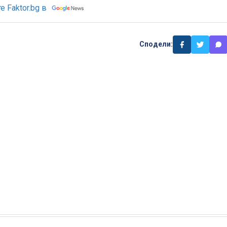
 Faktor.bg в
Сподели: