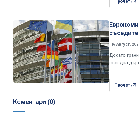
Прочети
Еврокомис
съседите 
6 Август, 202
Докато грани
съседна държ
Прочети
Коментари (0)