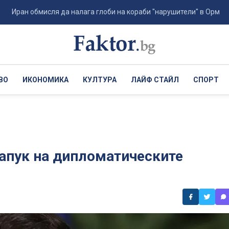
н обмисля да налага глоби на кораби "нарушители" в Ормуз - в разме
ВО
ИКОНОМИКА
КУЛТУРА
ЛАЙФ СТАЙЛ
СПОРТ
апук на дипломатическите