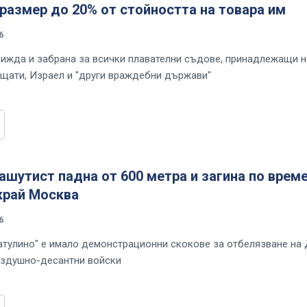
 размер до 20% от стойността на товара им
6
ижда и забрана за всички плавателни съдове, принадлежащи н
щати, Израел и "други враждебни държави"
ашутист падна от 600 метра и загина по време
край Москва
6
атулино" е имало демонстрационни скокове за отбелязване на
ъздушно-десантни войски