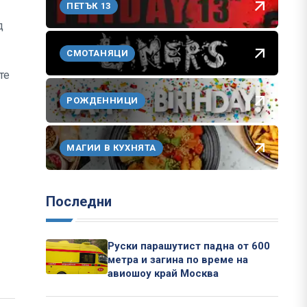
ПЕТЪК 13
д
СМОТАНЯЦИ
те
РОЖДЕННИЦИ
МАГИИ В КУХНЯТА
Последни
Руски парашутист падна от 600
метра и загина по време на
авиошоу край Москва