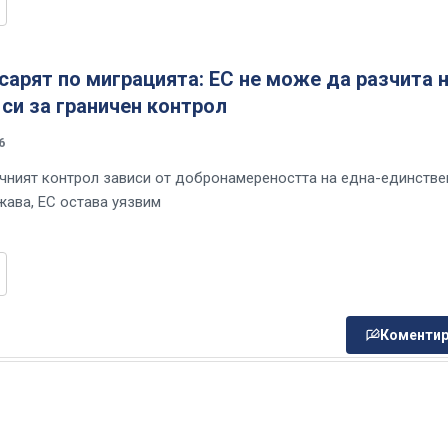
арят по миграцията: ЕС не може да разчита 
си за граничен контрол
6
чният контрол зависи от добронамереността на една-единстве
ава, ЕС остава уязвим
Коментир