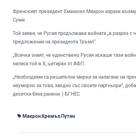
Френският президент Еманюел Макрон изрази възмущ
Суми.
Той заяви, че Русия продължава войната „в разрез 
предложения на президента Тръмп“.
„Всички знаят, че единствено Русия искаше тази войн
написа той в Х, цитиран от АФП.
„Необходими са решителни мерки за налагане на прек
неуморно за това, заедно със своите партньори“, доба
десетки бяха ранени. | БГНЕС
Макрон
Кремъл
Путин
,
,