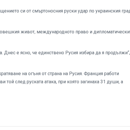
ението си от смъртоносния руски удар по украинския гра
с човешкия живот, международното право и дипломатически
а. Днес е ясно, че единствено Русия избира да я продължи“,
ратяване на огъня от страна на Русия. Франция работи
ви той след руската атака, при която загинаха 31 души, а