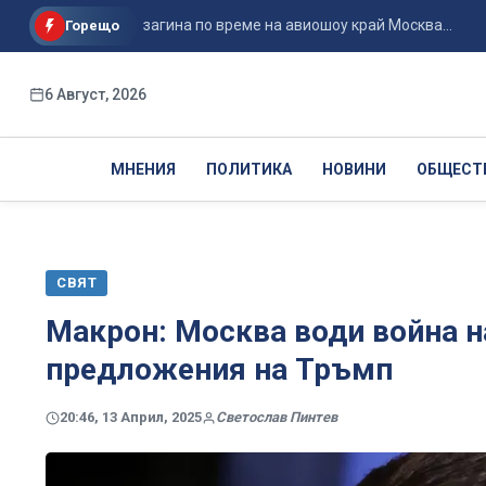
600 метра и загина по време на авиошоу край Москва...
Ира
Горещо
6 Август, 2026
МНЕНИЯ
ПОЛИТИКА
НОВИНИ
ОБЩЕСТ
СВЯТ
Макрон: Москва води война н
предложения на Тръмп
20:46, 13 Април, 2025
Светослав Пинтев