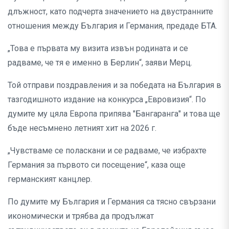
длъжност, като подчерта значението на двустранните
отношения между България и Германия, предаде БТА.
„Това е първата му визита извън родината и се
радваме, че тя е именно в Берлин“, заяви Мерц.
Той отправи поздравления и за победата на България в
тазгодишното издание на конкурса „Евровизия“. По
думите му цяла Европа припява "Бангаранга" и това ще
бъде несъмнено летният хит на 2026 г.
„Чувстваме се поласкани и се радваме, че избрахте
Германия за първото си посещение“, каза още
германският канцлер.
По думите му България и Германия са тясно свързани
икономически и трябва да продължат