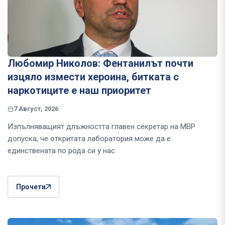
Любомир Николов: Фентанилът почти
изцяло измести хероина, битката с
наркотиците е наш приоритет
7 Август, 2026
Изпълняващият длъжността главен секретар на МВР
допуска, че откритата лаборатория може да е
единствената по рода си у нас
Прочети