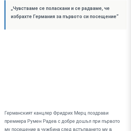
„Чувстваме се поласкани и се радваме, че
избрахте Германия за първото си посещение“
Германският канцлер Фридрих Мерц поздрави
премиера Румен Радев с добре дошъл при първото
му посещение в чужбина след встъпването му в