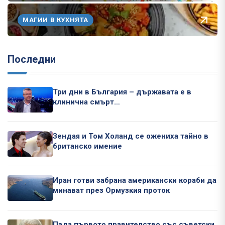
МАГИИ В КУХНЯТА
Последни
Три дни в България – държавата е в
клинична смърт…
Зендая и Том Холанд се ожениха тайно в
британско имение
Иран готви забрана американски кораби да
минават през Ормузкия проток
Пада първото правителство със съветски