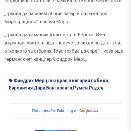
сътрудничеството си в рамките на Европейския съюз.
„Трябва да засилим общия пазар и да намалим
бюрокрацията“, посочи Мерц.
„Трябва да намалим дълговете в Европа. Има
държави, които плащат повече за лихви по дълга си,
отколкото за отбрана. Това трябва да спре.“ - каза още
германският канцлер Фридрих Мерц.
Фридрих Мерц
поздрав
България
победа
,
,
,
,
Евровизия
Дара
Бангаранга
Румен Радев
,
,
,
Последвайте Faktor.bg в