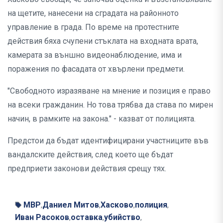
на щетите, нанесени на сградата на районното
управление в града. По време на протестните
действия бяха счупени стъклата на входната врата,
камерата за външно видеонаблюдение, има и
поражения по фасадата от хвърлени предмети.
"Свободното изразяване на мнение и позиция е право
на всеки гражданин. Но това трябва да става по мирен
начин, в рамките на закона." - казват от полицията.
Предстои да бъдат идентифицирани участниците във
вандалските действия, след което ще бъдат
предприети законови действия срещу тях.
МВР
Даниел Митов
Хасково
полиция
,
,
,
,
Иван Расоков
оставка
убийство
,
,
,