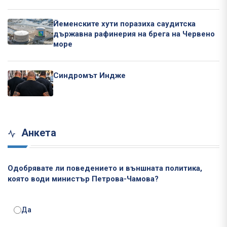
Йеменските хути поразиха саудитска
държавна рафинерия на брега на Червено
море
Синдромът Индже
Анкета
Одобрявате ли поведението и външната политика,
която води министър Петрова-Чамова?
Да