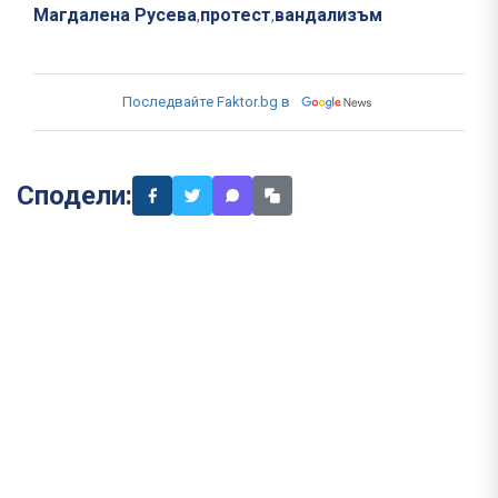
Магдалена Русева
протест
вандализъм
,
,
Последвайте Faktor.bg в
Сподели: