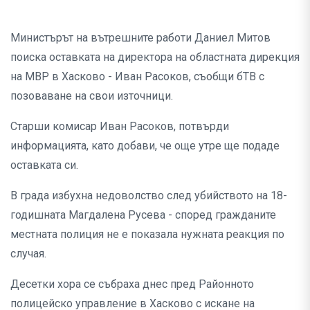
Министърът на вътрешните работи Даниел Митов
поиска оставката на директора на областната дирекция
на МВР в Хасково - Иван Расоков, съобщи бТВ с
позоваване на свои източници.
Старши комисар Иван Расоков, потвърди
информацията, като добави, че още утре ще подаде
оставката си.
В града избухна недоволство след убийството на 18-
годишната Магдалена Русева - според гражданите
местната полиция не е показала нужната реакция по
случая.
Десетки хора се събраха днес пред Районното
полицейско управление в Хасково с искане на