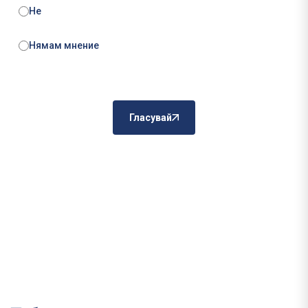
Не
Нямам мнение
Гласувай