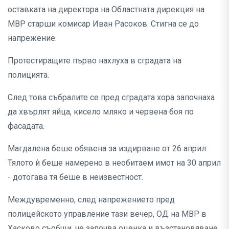
оставката на директора на Областната дирекция на
МВР старши комисар Иван Расоков. Стигна се до
напрежение.
Протестиращите първо нахлуха в сградата на
полицията.
След това събралите се пред сградата хора започнаха
да хвърлят яйца, кисело мляко и червена боя по
фасадата.
Магдалена беше обявена за издирване от 26 април.
Тялото ѝ беше намерено в необитаем имот на 30 април
- дотогава тя беше в неизвестност.
Междувременно, след напрежението пред
полицейското управление тази вечер, ОД на МВР в
Хасково съобщи, че започва оценка и възстановяване