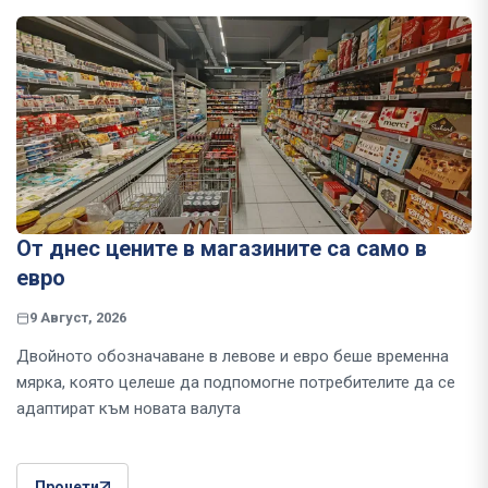
От днес цените в магазините са само в
евро
9 Август, 2026
Двойното обозначаване в левове и евро беше временна
мярка, която целеше да подпомогне потребителите да се
адаптират към новата валута
Прочети