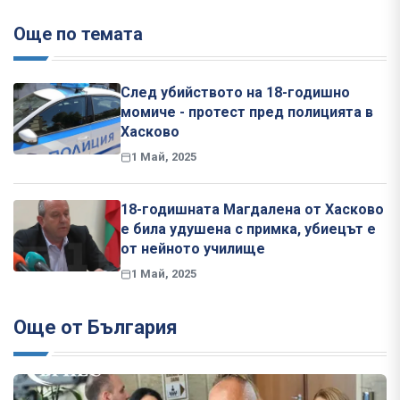
Още по темата
След убийството на 18-годишно
момиче - протест пред полицията в
Хасково
1 Май, 2025
18-годишната Магдалена от Хасково
е била удушена с примка, убиецът е
от нейното училище
1 Май, 2025
Още от България