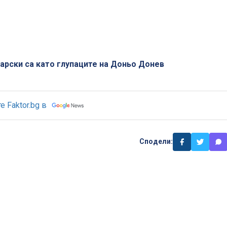
арски са като глупаците на Доньо Донев
 Faktor.bg в
Сподели: