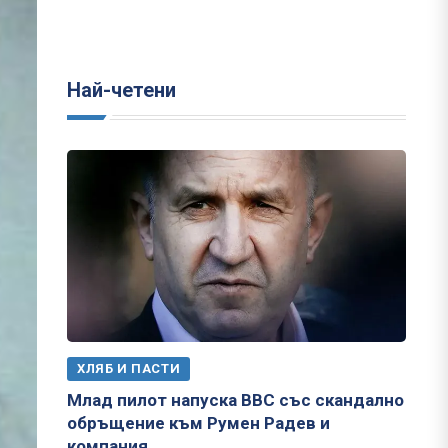
Най-четени
ХЛЯБ И ПАСТИ
Млад пилот напуска ВВС със скандално
обръщение към Румен Радев и
компания