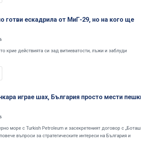
о готви ескадрила от МиГ-29, но на кого ще
6
то крие действията си зад витиеватости, лъжи и заблуди
кара играе шах, България просто мести пешк
6
рно море с Turkish Petroleum и засекретеният договор с „Боташ
 повече въпроси за стратегическите интереси на България и