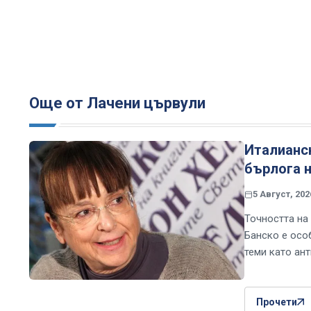
Още от Лачени цървули
Италианс
бърлога н
5 Август, 202
Точността на
Банско е осо
теми като ан
Прочети