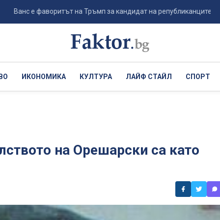
е фаворитът на Тръмп за кандидат на републиканците за президент
ВО
ИКОНОМИКА
КУЛТУРА
ЛАЙФ СТАЙЛ
СПОРТ
лството на Орешарски са като