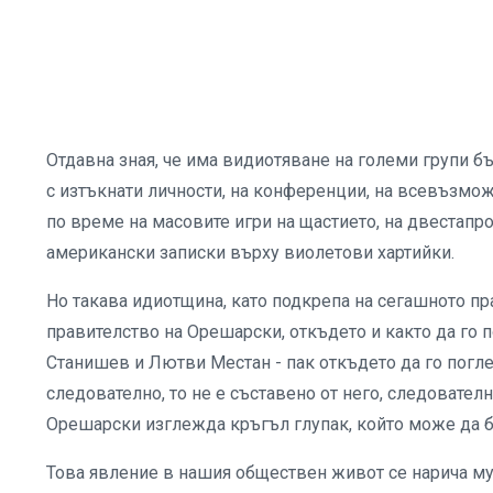
Отдавна зная, че има видиотяване на големи групи б
с изтъкнати личности, на конференции, на всевъзмож
по време на масовите игри на щастието, на двестап
американски записки върху виолетови хартийки.
Но такава идиотщина, като подкрепа на сегашното пра
правителство на Орешарски, откъдето и както да го 
Станишев и Лютви Местан - пак откъдето да го погле
следователно, то не е съставено от него, следовател
Орешарски изглежда кръгъл глупак, който може да б
Това явление в нашия обществен живот се нарича м