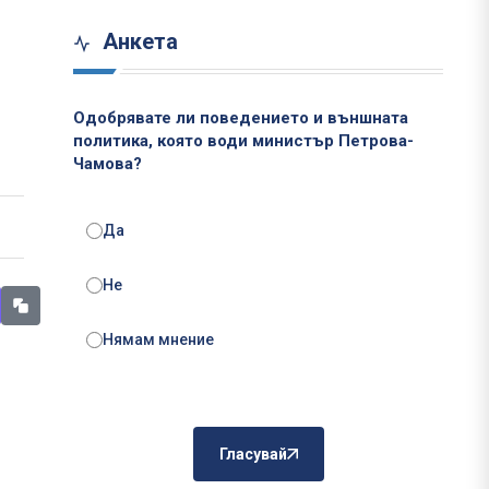
Анкета
Одобрявате ли поведението и външната
политика, която води министър Петрова-
Чамова?
Да
Не
Нямам мнение
Гласувай