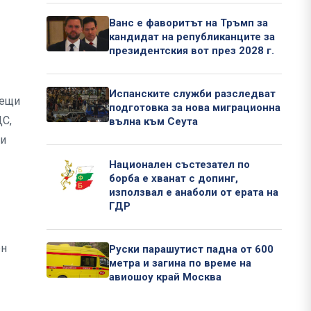
Ванс е фаворитът на Тръмп за
кандидат на републиканците за
президентския вот през 2028 г.
Испанските служби разследват
рещи
подготовка за нова миграционна
ДС,
вълна към Сеута
 и
Национален състезател по
борба е хванат с допинг,
използвал е анаболи от ерата на
ГДР
ен
Руски парашутист падна от 600
метра и загина по време на
авиошоу край Москва