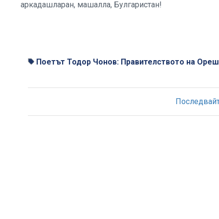
аркадашларан, машалла, Булгаристан!
Поетът Тодор Чонов: Правителството на Ореш
Последвайте