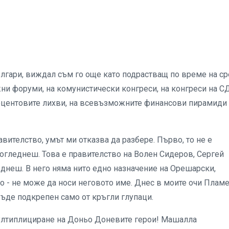
ългари, виждал съм го още като подрастващ по време на с
ни форуми, на комунистически конгреси, на конгреси на С
роцентовите лихви, на всевъзможните финансови пирамиди
вителство, умът ми отказва да разбере. Първо, то не е
погледнеш. Това е правителство на Волен Сидеров, Сергей
днеш. В него няма нито едно назначение на Орешарски,
но - не може да носи неговото име. Днес в моите очи Плам
ъде подкрепен само от кръгли глупаци.
ултиплициране на Доньо Доневите герои! Машалла