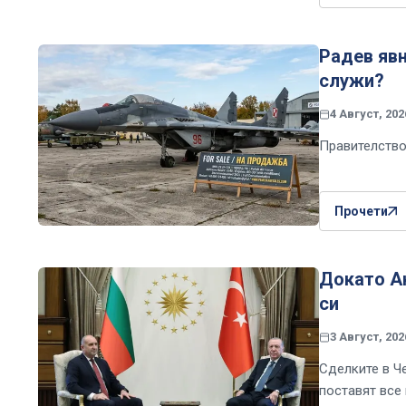
Радев явн
служи?
4 Август, 202
Правителство
Прочети
Докато Ан
си
3 Август, 202
Сделките в Че
поставят все