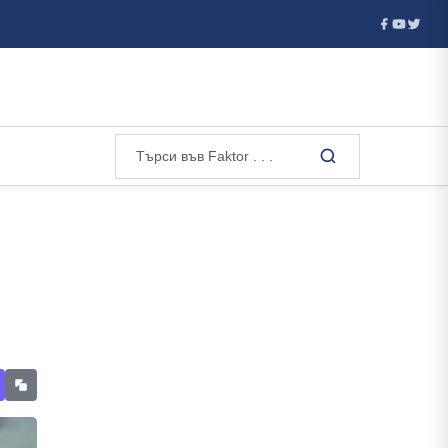
ския вот пре...
Испанските служби разследват подготовка 