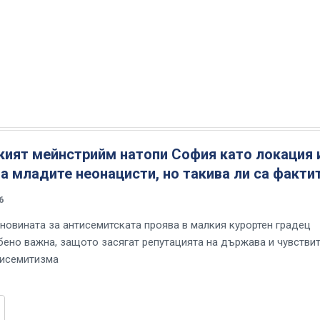
кият мейнстрийм натопи София като локация 
а младите неонацисти, но такива ли са факти
6
 новината за антисемитската проява в малкия курортен градец
бено важна, защото засягат репутацията на държава и чувстви
тисемитизма