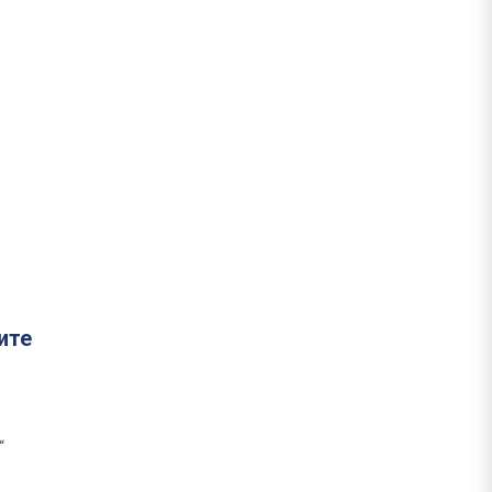
ите
“