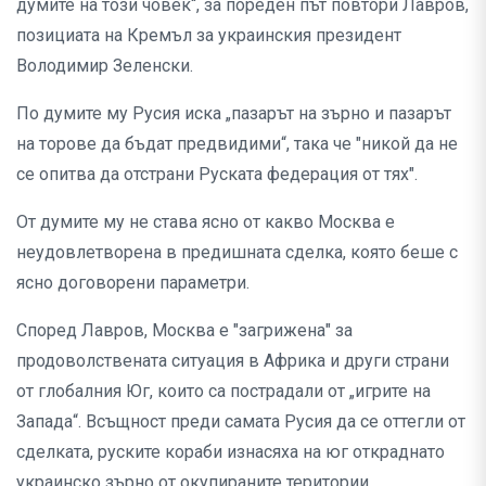
думите на този човек“, за пореден път повтори Лавров,
позициата на Кремъл за украинския президент
Володимир Зеленски.
По думите му Русия иска „пазарът на зърно и пазарът
на торове да бъдат предвидими“, така че "никой да не
се опитва да отстрани Руската федерация от тях".
От думите му не става ясно от какво Москва е
неудовлетворена в предишната сделка, която беше с
ясно договорени параметри.
Според Лавров, Москва е "загрижена" за
продоволствената ситуация в Африка и други страни
от глобалния Юг, които са пострадали от „игрите на
Запада“. Всъщност преди самата Русия да се оттегли от
сделката, руските кораби изнасяха на юг откраднато
украинско зърно от окупираните територии.