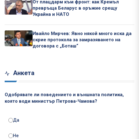
От плацдарм към фронт: как Кремъл
превръща Беларус в оръжие срещу
Украйна и НАТО
Ивайло Мирчев: Явно някой много иска да
скрие протокола за замразяването на
договора с „Боташ“
Анкета
Одобрявате ли поведението и външната политика,
която води министър Петрова-Чамова?
Да
Не