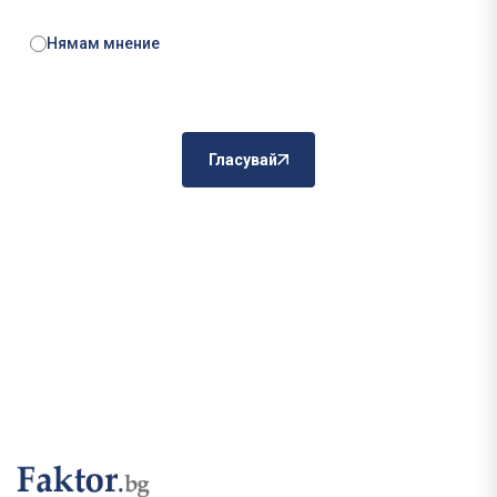
Нямам мнение
Гласувай