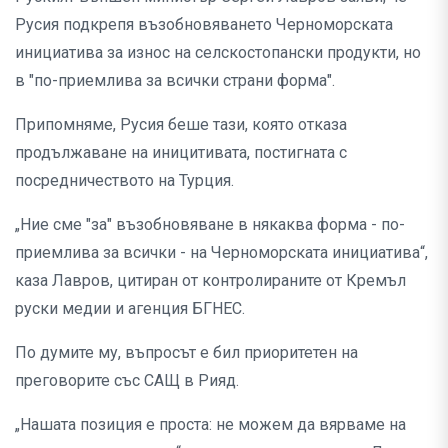
Русия подкрепя възобновяването Черноморската
инициатива за износ на селскостопански продукти, но
в "по-приемлива за всички страни форма".
Припомняме, Русия беше тази, която отказа
продължаване на иницитивата, постигната с
посредничеството на Турция.
„Ние сме "за" възобновяване в някаква форма - по-
приемлива за всички - на Черноморската инициатива“,
каза Лавров, цитиран от контролираните от Кремъл
руски медии и агенция БГНЕС.
По думите му, въпросът е бил приоритетен на
преговорите със САЩ в Рияд.
„Нашата позиция е проста: не можем да вярваме на