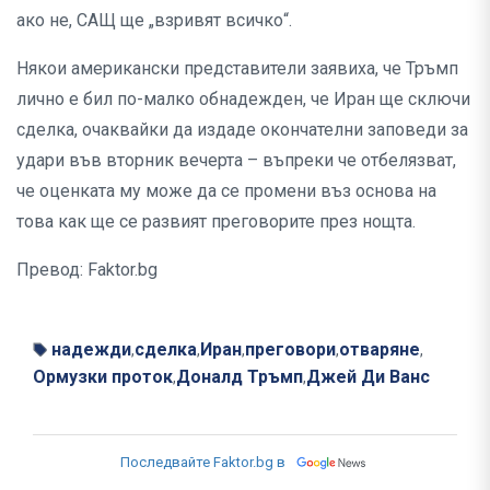
ако не, САЩ ще „взривят всичко“.
Някои американски представители заявиха, че Тръмп
лично е бил по-малко обнадежден, че Иран ще сключи
сделка, очаквайки да издаде окончателни заповеди за
удари във вторник вечерта – въпреки че отбелязват,
че оценката му може да се промени въз основа на
това как ще се развият преговорите през нощта.
Превод: Faktor.bg
надежди
сделка
Иран
преговори
отваряне
,
,
,
,
,
Ормузки проток
Доналд Тръмп
Джей Ди Ванс
,
,
Последвайте Faktor.bg в