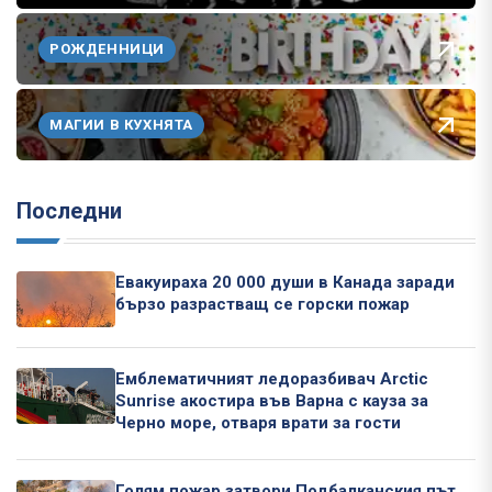
РОЖДЕННИЦИ
МАГИИ В КУХНЯТА
Последни
Евакуираха 20 000 души в Канада заради
бързо разрастващ се горски пожар
Емблематичният ледоразбивач Arctic
Sunrise акостира във Варна с кауза за
Черно море, отваря врати за гости
Голям пожар затвори Подбалканския път