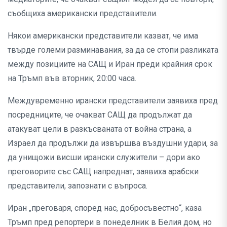
съобщиха американски представители.
Някои американски представители казват, че има
твърде големи разминавания, за да се стопи разликата
между позициите на САЩ и Иран преди крайния срок
на Тръмп във вторник, 20:00 часа.
Междувременно ирански представители заявиха пред
посредниците, че очакват САЩ да продължат да
атакуват цели в разкъсваната от война страна, а
Израел да продължи да извършва въздушни удари, за
да унищожи висши ирански служители – дори ако
преговорите със САЩ напреднат, заявиха арабски
представители, запознати с въпроса.
Иран „преговаря, според нас, добросъвестно“, каза
Тръмп пред репортери в понеделник в Белия дом, но