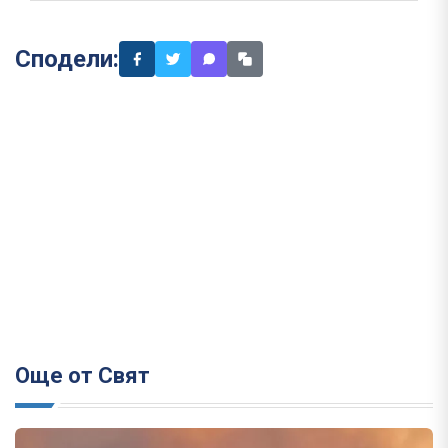
Сподели:
Още от Свят