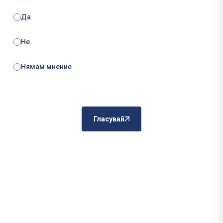
Да
Не
Нямам мнение
Гласувай