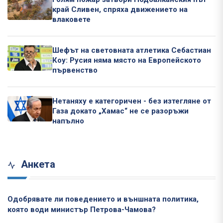
край Сливен, спряха движението на
влаковете
Шефът на световната атлетика Себастиан
Коу: Русия няма място на Европейското
първенство
Нетаняху е категоричен - без изтегляне от
Газа докато „Хамас“ не се разоръжи
напълно
Анкета
Одобрявате ли поведението и външната политика,
която води министър Петрова-Чамова?