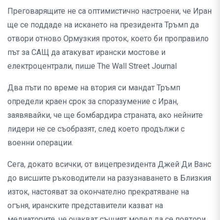
Преговарящите не са оптимистично настроени, че Иран
ще се поддаде на искането на президента Тръмп да
отвори отново Ормузкия проток, което би проправило
път за САЩ да атакуват ирански мостове и
електроцентрали, пише The Wall Street Journal
Два пъти по време на втория си мандат Тръмп
определи краен срок за споразумение с Иран,
заявявайки, че ще бомбардира страната, ако нейните
лидери не се съобразят, след което продължи с
военни операции.
Сега, докато всички, от вицепрезидента Джей Ди Ванс
до висшите ръководители на разузнаването в Близкия
изток, настояват за окончателно прекратяване на
огъня, иранските представители казват на
медиаторите, че очакват същият модел да се повтори,