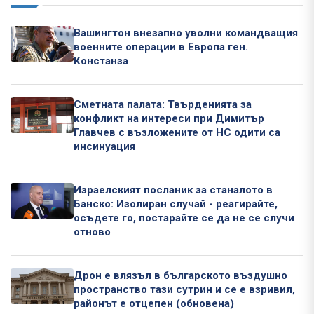
Вашингтон внезапно уволни командващия
военните операции в Европа ген.
Констанза
Сметната палата: Твърденията за
конфликт на интереси при Димитър
Главчев с възложените от НС одити са
инсинуация
Израелският посланик за станалото в
Банско: Изолиран случай - реагирайте,
осъдете го, постарайте се да не се случи
отново
Дрон е влязъл в българското въздушно
пространство тази сутрин и се е взривил,
районът е отцепен (обновена)