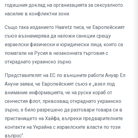
годишния доклад на организацията за сексуалното
насилие в конфликтни зони.
Също така изданието Haaretz писа, че Европейският
съюз възнамерява да наложи санкции срещу
израелски физически и юридически лица, които са
помагали на Русия в незаконната търговия с
откраднато украинско зърно.
Представителят на ЕС по външните работи Ануар Ел
Ануни заяви, че Европейският съюз е „взел под
внимание информацията, че на руски кораб от
сенчестия флот, превозващ откраднато украинско
зърно, е било разрешено да разтовари товара си в
пристанището на Хайфа, въпреки предварителните
контакти на Украйна с израелските власти по този
въпрос“.