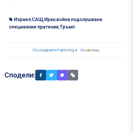
Израел
САЩ
Иран
война
подслушване
,
,
,
,
,
специалния пратеник
Тръмп
,
Последвайте Faktor.bg в
Сподели: