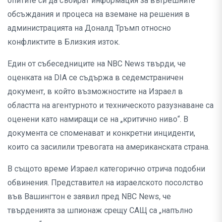
опитите си да събират информация за вътрешните
обсъждания и процеса на вземане на решения в
администрацията на Доналд Тръмп относно
конфликтите в Близкия изток.
Един от събеседниците на NBC News твърди, че
оценката на DIA се съдържа в седемстраничен
документ, в който възможностите на Израел в
областта на агентурното и техническото разузнаване са
оценени като намиращи се на „критично ниво“. В
документа се споменават и конкретни инциденти,
които са засилили тревогата на американската страна.
В същото време Израел категорично отрича подобни
обвинения. Представител на израелското посолство
във Вашингтон е заявил пред NBC News, че
твърденията за шпионаж срещу САЩ са „напълно