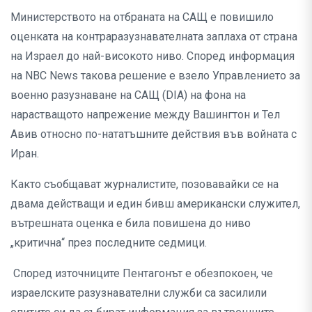
Министерството на отбраната на САЩ е повишило
оценката на контраразузнавателната заплаха от страна
на Израел до най-високото ниво. Според информация
на NBC News такова решение е взело Управлението за
военно разузнаване на САЩ (DIA) на фона на
нарастващото напрежение между Вашингтон и Тел
Авив относно по-нататъшните действия във войната с
Иран.
Както съобщават журналистите, позовавайки се на
двама действащи и един бивш американски служител,
вътрешната оценка е била повишена до ниво
„критична“ през последните седмици.
Според източниците Пентагонът е обезпокоен, че
израелските разузнавателни служби са засилили