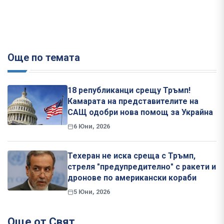
Още по темата
18 републиканци срещу Тръмп!
Камарата на представителите на
САЩ одобри нова помощ за Украйна
6 Юни, 2026
Техеран не иска среща с Тръмп,
стреля "предупредително" с ракети и
дронове по американски кораби
5 Юни, 2026
Още от Свят