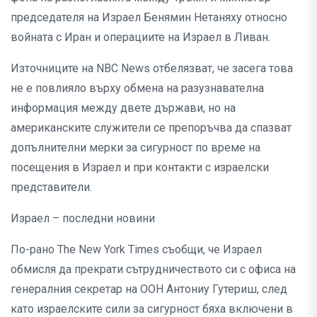
председателя на Израел Бенямин Нетаняху относно
войната с Иран и операциите на Израел в Ливан.
Източниците на NBC News отбелязват, че засега това
не е повлияло върху обмена на разузнавателна
информация между двете държави, но на
американските служители се препоръчва да спазват
допълнителни мерки за сигурност по време на
посещения в Израел и при контакти с израелски
представители.
Израел – последни новини
По-рано The New York Times съобщи, че Израел
обмисля да прекрати сътрудничеството си с офиса на
генералния секретар на ООН Антониу Гутериш, след
като израелските сили за сигурност бяха включени в