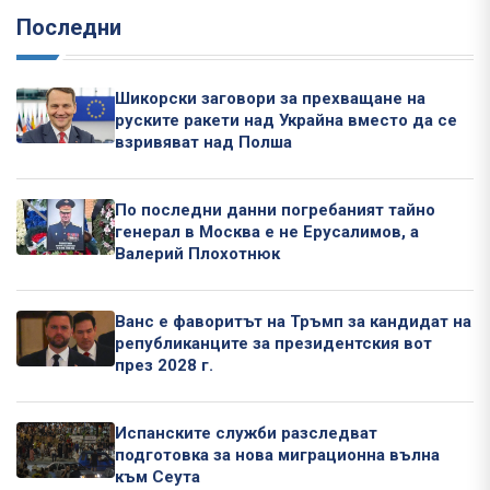
Последни
Шикорски заговори за прехващане на
руските ракети над Украйна вместо да се
взривяват над Полша
По последни данни погребаният тайно
генерал в Москва е не Ерусалимов, а
Валерий Плохотнюк
Ванс е фаворитът на Тръмп за кандидат на
републиканците за президентския вот
през 2028 г.
Испанските служби разследват
подготовка за нова миграционна вълна
към Сеута