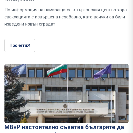
По информация на намиращи се в търговския център хора,
евакуацията е извършена незабавно, като всички са били
изведени извън сградат
Прочети
МВнР настоятелно съветва българите да