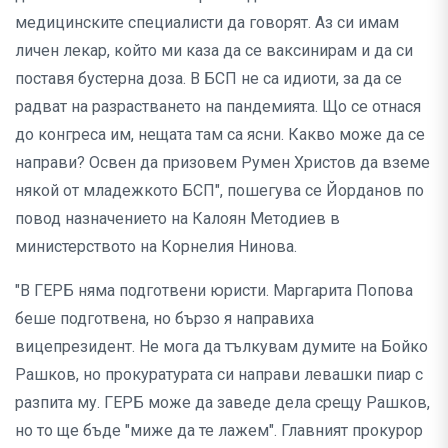
медицинските специалисти да говорят. Аз си имам
личен лекар, който ми каза да се ваксинирам и да си
поставя бустерна доза. В БСП не са идиоти, за да се
радват на разрастването на пандемията. Що се отнася
до конгреса им, нещата там са ясни. Какво може да се
направи? Освен да призовем Румен Христов да вземе
някой от младежкото БСП", пошегува се Йорданов по
повод назначението на Калоян Методиев в
министерството на Корнелия Нинова.
"В ГЕРБ няма подготвени юристи. Маргарита Попова
беше подготвена, но бързо я направиха
вицепрезидент. Не мога да тълкувам думите на Бойко
Рашков, но прокуратурата си направи левашки пиар с
разпита му. ГЕРБ може да заведе дела срещу Рашков,
но то ще бъде "миже да те лажем". Главният прокурор