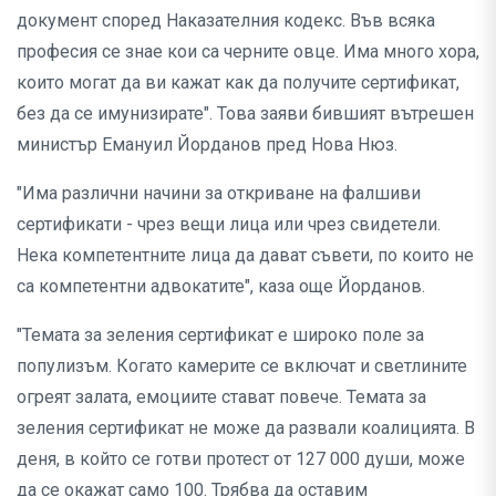
документ според Наказателния кодекс. Във всяка
професия се знае кои са черните овце. Има много хора,
които могат да ви кажат как да получите сертификат,
без да се имунизирате". Това заяви бившият вътрешен
министър Емануил Йорданов пред Нова Нюз.
"Има различни начини за откриване на фалшиви
сертификати - чрез вещи лица или чрез свидетели.
Нека компетентните лица да дават съвети, по които не
са компетентни адвокатите", каза още Йорданов.
"Темата за зеления сертификат е широко поле за
популизъм. Когато камерите се включат и светлините
огреят залата, емоциите стават повече. Темата за
зеления сертификат не може да развали коалицията. В
деня, в който се готви протест от 127 000 души, може
да се окажат само 100. Трябва да оставим