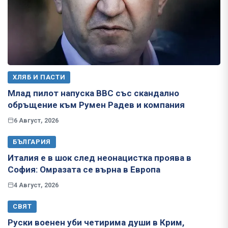
ХЛЯБ И ПАСТИ
Млад пилот напуска ВВС със скандално
обръщение към Румен Радев и компания
6 Август, 2026
БЪЛГАРИЯ
Италия е в шок след неонацистка проява в
София: Омразата се върна в Европа
4 Август, 2026
СВЯТ
Руски военен уби четирима души в Крим,