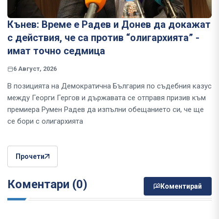
Кънев: Време е Радев и Донев да докажат
с действия, че са против “олигархията” -
имат точно седмица
6 Август, 2026
В позицията на Демократична България по съдебния казус
между Георги Гергов и държавата се отправя призив към
премиера Румен Радев да изпълни обещанието си, че ще
се бори с олигархията
Прочети
Коментари (0)
Коментирай