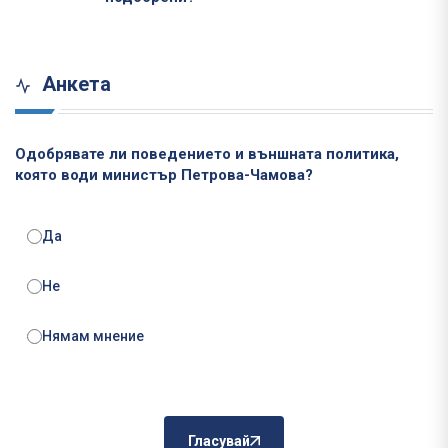
Анкета
Одобрявате ли поведението и външната политика,
която води министър Петрова-Чамова?
Да
Не
Нямам мнение
Гласувай