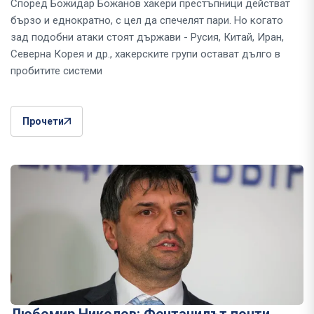
Според Божидар Божанов хакери престъпници действат
бързо и еднократно, с цел да спечелят пари. Но когато
зад подобни атаки стоят държави - Русия, Китай, Иран,
Северна Корея и др., хакерските групи остават дълго в
пробитите системи
Прочети