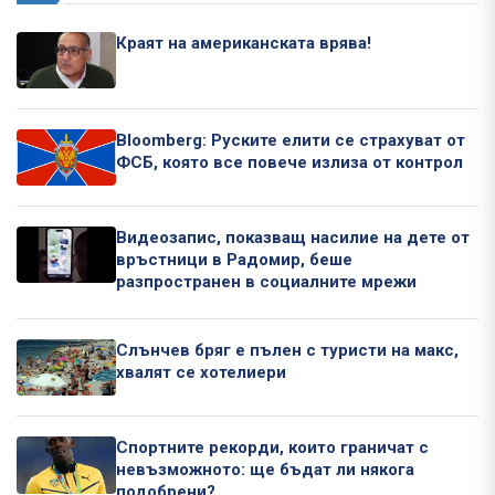
Краят на американската врява!
Bloomberg: Руските елити се страхуват от
ФСБ, която все повече излиза от контрол
Видеозапис, показващ насилие на дете от
връстници в Радомир, беше
разпространен в социалните мрежи
Слънчев бряг е пълен с туристи на макс,
хвалят се хотелиери
Спортните рекорди, които граничат с
невъзможното: ще бъдат ли някога
подобрени?