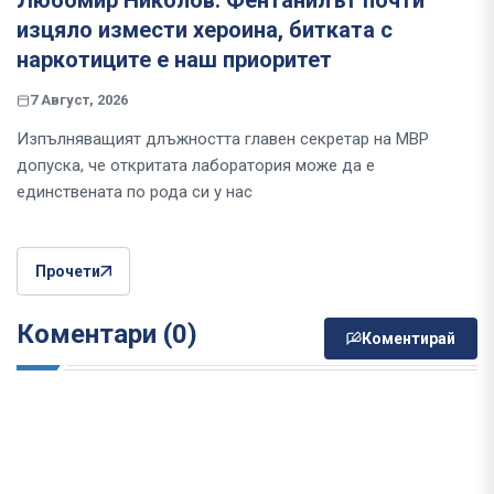
Любомир Николов: Фентанилът почти
изцяло измести хероина, битката с
наркотиците е наш приоритет
7 Август, 2026
Изпълняващият длъжността главен секретар на МВР
допуска, че откритата лаборатория може да е
единствената по рода си у нас
Прочети
Коментари (0)
Коментирай