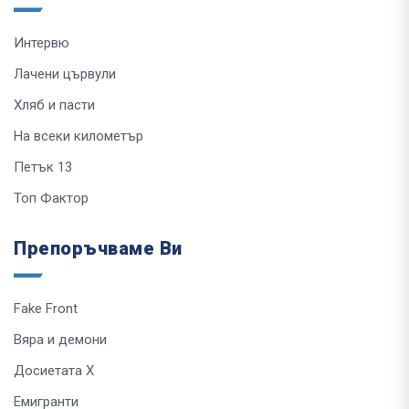
Интервю
Лачени цървули
Хляб и пасти
На всеки километър
Петък 13
Топ Фактор
Препоръчваме Ви
Fake Front
Вяра и демони
Досиетата Х
Емигранти