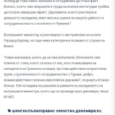
потвърди това нейно желание и се надяваме да стане факт.
Всичко, което сме свършили и труда на всички институции трябва
да получи завършен ефект. Държавите, които участваха в
днешното заседание, имат висока оценка за нашата дейност и
сътрудничеството с колегите от Румъния."
Вътрешният министър е разговарял с австрийския си колега
Герхард Карнер, но още няма категорична позиция от страна на
Виена.
"Няма изискване, което да не сме изпълнили. Изпълнили сме
повече от това, което се иска от нас, като повишаване на
капацитета на Гранична полиция, противодействие на престъпни
групи, стратегическото сътрудничество с Турция, добро
взаимодействие с всички европейски държави", подчерта Атанас
Илков. Той се надява на решение в рамките на заседанието на
вътрешните министри, което ще се проведе през декември, пише
БГНЕС
шенген
пълноправно членство
декември
ес
,
,
,
,