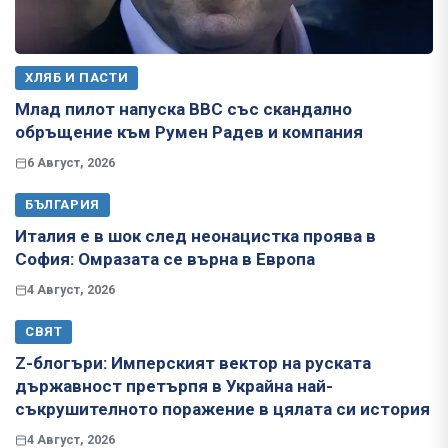
ХЛЯБ И ПАСТИ
Млад пилот напуска ВВС със скандално
обръщение към Румен Радев и компания
6 Август, 2026
БЪЛГАРИЯ
Италия е в шок след неонацистка проява в
София: Омразата се върна в Европа
4 Август, 2026
СВЯТ
Z-блогъри: Имперският вектор на руската
държавност претърпя в Украйна най-
съкрушителното поражение в цялата си история
4 Август, 2026