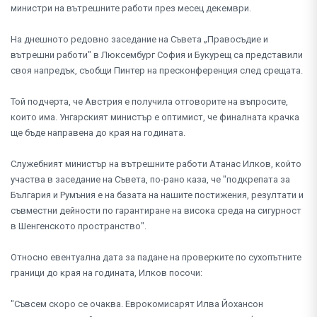
министри на вътрешните работи през месец декември.
На днешното редовно заседание на Съвета „Правосъдие и
вътрешни работи" в Люксембург София и Букурещ са представили
своя напредък, съобщи Пинтер на пресконференция след срещата.
Той подчерта, че Австрия е получила отговорите на въпросите,
които има. Унгарският министър е оптимист, че финалната крачка
ще бъде направена до края на годината.
Служебният министър на вътрешните работи Атанас Илков, който
участва в заседание на Съвета, по-рано каза, че "подкрепата за
България и Румъния е на базата на нашите постижения, резултати и
съвместни дейности по гарантиране на висока среда на сигурност
в Шенгенското пространство".
Относно евентуална дата за падане на проверките по сухопътните
граници до края на годината, Илков посочи:
"Съвсем скоро се очаква. Еврокомисарят Илва Йохансон