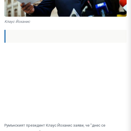
Клаус Йоханис
Румънският президент Клаус Йоханис заяви, че "днес се