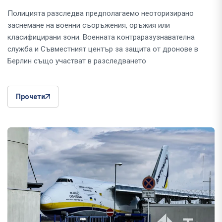
Полицията разследва предполагаемо неоторизирано
заснемане на военни съоръжения, оръжия или
класифицирани зони. Военната контраразузнавателна
служба и Съвместният център за защита от дронове в
Берлин също участват в разследването
Прочети