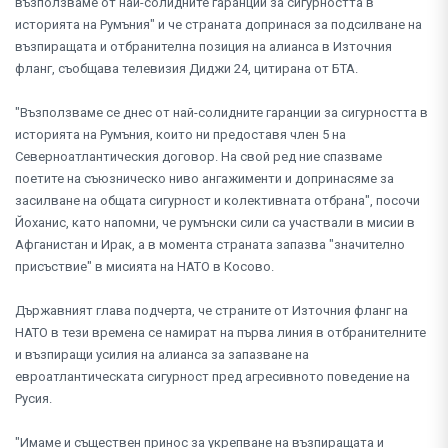
възползваме от най-солидните гаранции за сигурността в
историята на Румъния" и че страната допринася за подсилване на
възпиращата и отбранителна позиция на алианса в Източния
фланг, съобщава телевизия Диджи 24, цитирана от БТА.
"Възползваме се днес от най-солидните гаранции за сигурността в
историята на Румъния, които ни предоставя член 5 на
Северноатлантическия договор. На свой ред ние спазваме
поетите на съюзническо ниво ангажименти и допринасяме за
засилване на общата сигурност и колективната отбрана", посочи
Йоханис, като напомни, че румънски сили са участвали в мисии в
Афганистан и Ирак, а в момента страната запазва "значително
присъствие" в мисията на НАТО в Косово.
Държавният глава подчерта, че страните от Източния фланг на
НАТО в тези времена се намират на първа линия в отбранителните
и възпиращи усилия на алианса за запазване на
евроатлантическата сигурност пред агресивното поведение на
Русия.
"Имаме и съществен принос за укрепване на възпиращата и