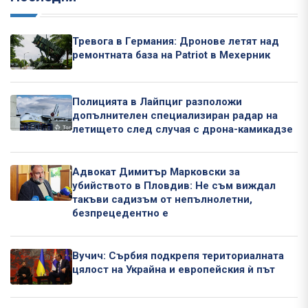
Тревога в Германия: Дронове летят над
ремонтната база на Patriot в Мехерник
Полицията в Лайпциг разположи
допълнителен специализиран радар на
летището след случая с дрона-камикадзе
Адвокат Димитър Марковски за
убийството в Пловдив: Не съм виждал
такъви садизъм от непълнолетни,
безпрецедентно е
Вучич: Сърбия подкрепя териториалната
цялост на Украйна и европейския ѝ път