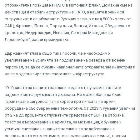
отбранителна позиция на НАТО в Източния фланг. Домакин сме на
действащи и стабилни структури на НАТО, а нашите военни си
сътрудничат и се обучават в Румъния заедно с над 5000 колеги от
САЩ, Франция, Полша, Португалия, Белгия, Италия, Обединеното
кралство, Нидерландия, Испания, Северна Македония и
Люксембург", заяви президентът.
Държавният глава също така посочи, че е необходимо
увеличаване на усилията за подсилване на резерва от военен
персонал, за да се съживи националната отбранителна индустрия и
да се модернизира транспортната инфраструктура.
"Отбраната на нашите граждани е едно от фундаменталните
задължение на румънската държава. Не може обаче да бъде
гарантирана сигурността на хората при липсата на армия,
оборудвана със съвременна технология. От 2023 г. Румъния увеличи
от 2 на 2,5 процента отпуснатите средства от БВП за отбрана,
тоест за въоръжаване на армията, за мотивация, обучение и
усъвършенстване на нашите военни и за подобряване на
оперативната съвместимост със съюзническите сили", посочи