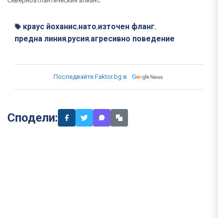
Северноатлантическия алианс.
краус йоханис
нато
източен фланг
,
,
,
предна линия
русия
агресивно поведение
,
,
Последвайте Faktor.bg в
Сподели: