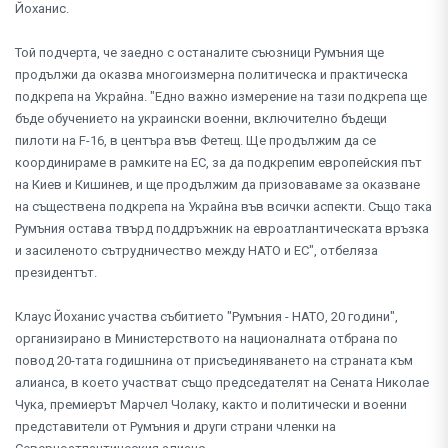
Йоханис.
Той подчерта, че заедно с останалите съюзници Румъния ще
продължи да оказва многоизмерна политическа и практическа
подкрепа на Украйна. "Едно важно измерение на тази подкрепа ще
бъде обучението на украински военни, включително бъдещи
пилоти на F-16, в центъра във Фетещ. Ще продължим да се
координираме в рамките на ЕС, за да подкрепим европейския път
на Киев и Кишинев, и ще продължим да призоваваме за оказване
на съществена подкрепа на Украйна във всички аспекти. Също така
Румъния остава твърд поддръжник на евроатлантическата връзка
и засиленото сътрудничество между НАТО и ЕС", отбеляза
президентът.
Клаус Йоханис участва събитието "Румъния - НАТО, 20 години",
организирано в Министерството на националната отбрана по
повод 20-тата годишнина от присъединяването на страната към
алианса, в което участват също председателят на Сената Николае
Чука, премиерът Марчел Чолаку, както и политически и военни
представители от Румъния и други страни членки на