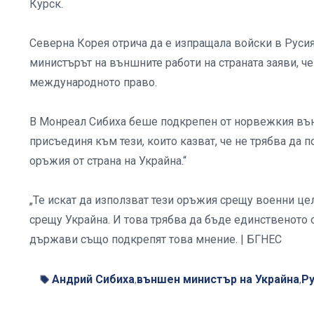
Курск.
Северна Корея отрича да е изпращала войски в Руси
министърът на външните работи на страната заяви, че
международното право.
В Монреал Сибиха беше подкрепен от норвежкия външ
присъединя към тези, които казват, че не трябва да
оръжия от страна на Украйна.“
„Те искат да използват тези оръжия срещу военни цели
срещу Украйна. И това трябва да бъде единственото о
държави също подкрепят това мнение. | БГНЕС
Андрий Сибиха
външен министър на Украйна
Р
,
,