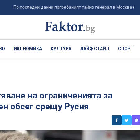
о последни данни погребаният тайно генерал в Москва е не Ерусали
ВО
ИКОНОМИКА
КУЛТУРА
ЛАЙФ СТАЙЛ
СПОРТ
яване на ограниченията за
ен обсег срещу Русия