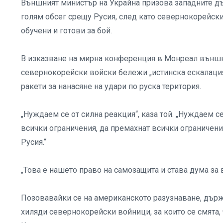
Външният министър на Украйна призова западните дъ
голям обсег срещу Русия, след като севернокорейски
обучени и готови за бой.
В изказване на мирна конференция в Монреал външни
севернокорейски войски бележи „истинска ескалация 
ракети за нанасяне на удари по руска територия.
„Нуждаем се от силна реакция“, каза той. „Нуждаем
всички ограничения, да премахнат всички ограничения
Русия.“
„Това е нашето право на самозащита и става дума за в
Позовавайки се на американското разузнаване, държа
хиляди севернокорейски войници, за които се смята, 