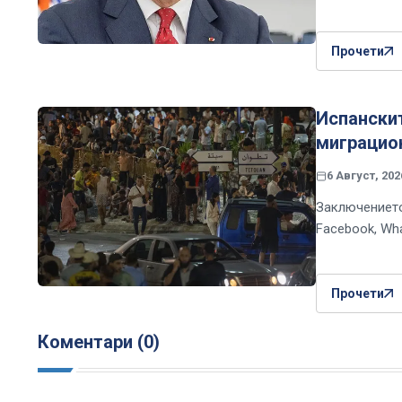
Прочети
Испански
миграцио
6 Август, 202
Заключението
Facebook, Wh
Прочети
Коментари (0)