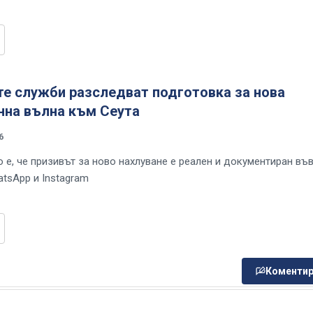
те служби разследват подготовка за нова
нна вълна към Сеута
6
 е, че призивът за ново нахлуване е реален и документиран въ
atsApp и Instagram
Коментир