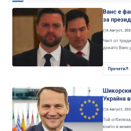
Ванс е фа
за презид
6 Август, 202
Част от трад
докато Ванс 
Прочети
Шикорски 
Украйна 
6 Август, 202
Той отбеляза
които в момен