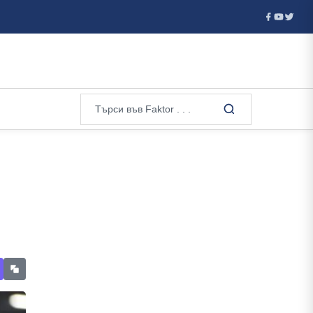
мов, а Валерий ...
Ванс е фаворитът на Тръмп за кандидат н