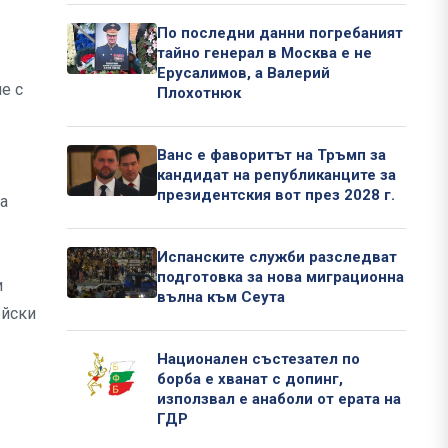
По последни данни погребаният
тайно генерал в Москва е не
Ерусалимов, а Валерий
е с
Плохотнюк
Ванс е фаворитът на Тръмп за
кандидат на републиканците за
президентския вот през 2028 г.
на
Испанските служби разследват
подготовка за нова миграционна
ѝ
вълна към Сеута
ейски
Национален състезател по
борба е хванат с допинг,
използвал е анаболи от ерата на
ГДР