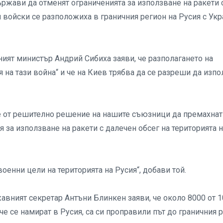
ржави да отменят ограниченията за използване на ракети 
 войски се разположиха в граничния регион на Русия с Укр
ят министър Андрий Сибиха заяви, че разполагането на
на тази война“ и че на Киев трябва да се разреши да изпо
 се от решително решение на нашите съюзници да премахнат
 за използване на ракети с далечен обсег на територията 
оенни цели на територията на Русия“, добави той.
вният секретар Антъни Блинкен заяви, че около 8000 от 1
че се намират в Русия, са си проправили път до граничния 