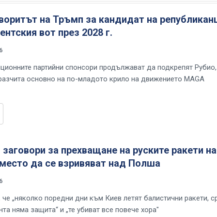
воритът на Тръмп за кандидат на републикан
ентския вот през 2028 г.
6
иционните партийни спонсори продължават да подкрепят Рубио,
разчита основно на по-младото крило на движението MAGA
заговори за прехващане на руските ракети н
вместо да се взривяват над Полша
6
, че „няколко поредни дни към Киев летят балистични ракети, 
та няма защита“ и „те убиват все повече хора"