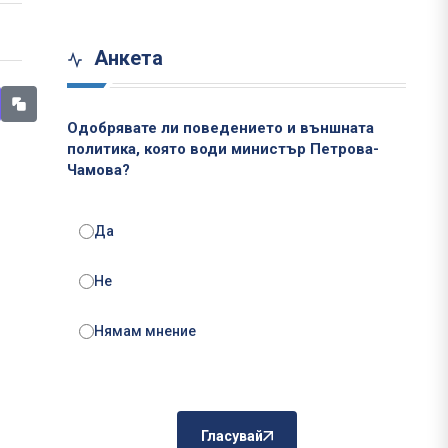
Анкета
Одобрявате ли поведението и външната
политика, която води министър Петрова-
Чамова?
Да
Не
Нямам мнение
Гласувай