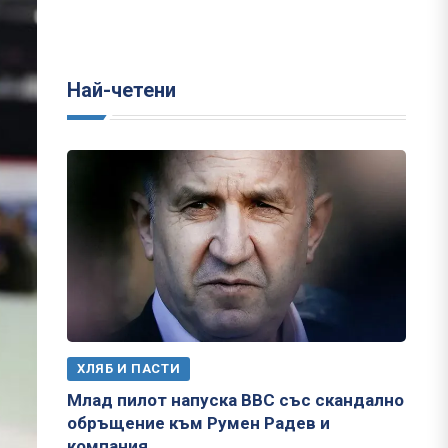
Най-четени
ХЛЯБ И ПАСТИ
Млад пилот напуска ВВС със скандално
обръщение към Румен Радев и
компания