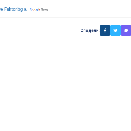
 Faktor.bg в
Сподели: