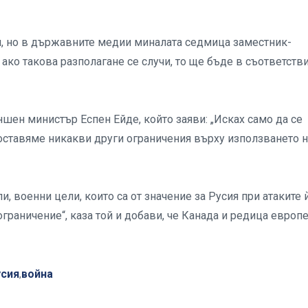
я, но в държавните медии миналата седмица заместник-
 ако такова разполагане се случи, то ще бъде в съответстви
ен министър Еспен Ейде, който заяви: „Исках само да се
 поставяме никакви други ограничения върху използването 
, военни цели, които са от значение за Русия при атаките 
граничение“, каза той и добави, че Канада и редица европ
усия
война
,