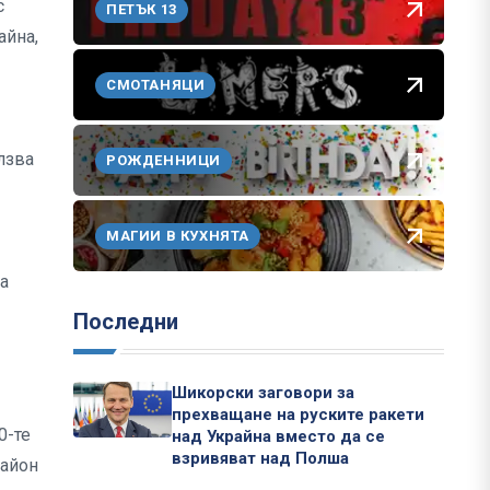
с
ПЕТЪК 13
айна,
СМОТАНЯЦИ
лзва
РОЖДЕННИЦИ
МАГИИ В КУХНЯТА
на
Последни
Шикорски заговори за
прехващане на руските ракети
0-те
над Украйна вместо да се
взривяват над Полша
район