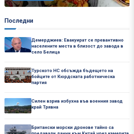
Последни
Демерджиев: Евакуират се превантивно
населените места в близост до завода в
село Белица
Турското НС обсъжда бъдещето на
бойците от Кюрдската работническа
партия
Силен взрив избухна във военния завод
край Трявна
Британски морски дронове тайно са
предавали данни към Китай чрез камерите