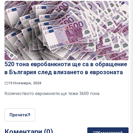
520 тона евробанкноти ще са в обращение
в България след влизането в еврозоната
19 Ноември, 2024
Количеството евромонети ще тежи 3600 тона
Прочети
Коментари (0)