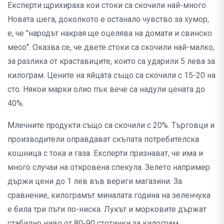
Експерти щрихираха кои стоки са скочили най-много.
Новата шега, доколкото е останало чувство за хумор,
е, че "народът накрая ще оцелява на домати и свинско
месо". Оказва се, че двете стоки са скочили най-малко,
за разлика от краставиците, които са ударили 5 лева за
килограм. Цените на яйцата също са скочили с 15-20 на
сто. Някои марки олио пък вече са надули цената до
40%.
Млечните продукти също са скочили с 20%. Търговци и
производители оправдават скъпата потребителска
кошница с тока и газа. Експерти признават, че има и
много случаи на откровена спекула. Зелето например
държи цени до 1 лев във вериги магазини. За
сравнение, килограмът миналата година на зеленчука
е била три пъти по-ниска. Лукът и морковите държат
стабилно ниво от 80-90 стотинки за килограм.