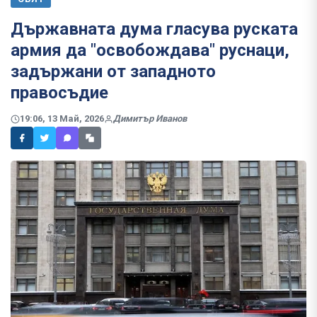
Държавната дума гласува руската
армия да "освобождава" руснаци,
задържани от западното
правосъдие
19:06, 13 Май, 2026
Димитър Иванов