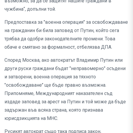
възможно, за да се защитят нашите граждани в
чужбина“, допълни той.
Предпоставка за "военна операция" за освобождаване
на гражданин би била заповед от Путин, който сега
трябва да одобри законодателните промени. Това
обаче е смятано за формалност, отбелязва ДПА.
Според Москва, ако автократът Владимир Путин или
други руски граждани бъдат "неправомерно" осъдени
и затворени, военна операция за тяхното
"освобождаване" ще бъде правно възможна.
Припомняме, Международният наказателен съд
издаде заповед за арест на Путин и той може да бъде
задържан във всяка страна, която признава
юрисдзикцията на МНС.
Русикят автократ също така подписа закон,