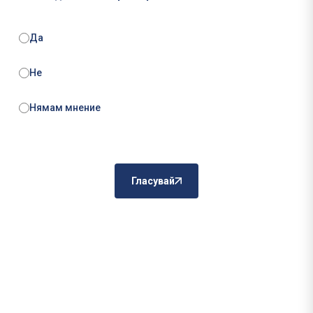
Да
Не
Нямам мнение
Гласувай