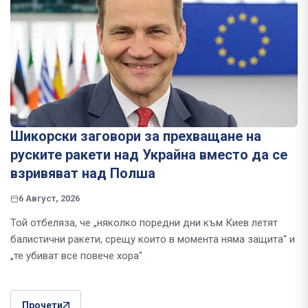
Шикорски заговори за прехващане на
руските ракети над Украйна вместо да се
взривяват над Полша
6 Август, 2026
Той отбеляза, че „няколко поредни дни към Киев летят
балистични ракети, срещу които в момента няма защита“ и
„те убиват все повече хора"
Прочети