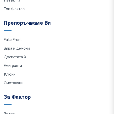
Петък 13
Топ Фактор
Препоръчваме Ви
Fake Front
Вяра и демони
Досиетата Х
Емигранти
Клюки
Смотаняци
За Фактор
За нас