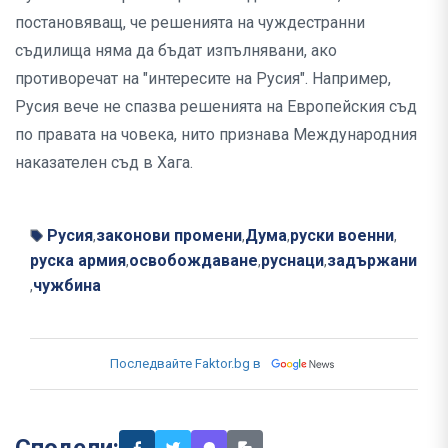
постановяващ, че решенията на чуждестранни
съдилища няма да бъдат изпълнявани, ако
противоречат на "интересите на Русия". Например,
Русия вече не спазва решенията на Европейския съд
по правата на човека, нито признава Международния
наказателен съд в Хага.
Русия
законови промени
Дума
руски военни
,
,
,
,
руска армия
освобождаване
руснаци
задържани
,
,
,
чужбина
,
Последвайте Faktor.bg в