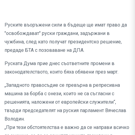
Руските въоръжени сили в бъдеще ще имат право да
"освобождават" руски граждани, задържани в
чужбина, след като получат президентско решение,
предаде БТА с позоваване на ДПА.
Руската Дума прие днес съответните промени в
законодателството, които бяха обявени през март.
„Западното правосъдие се превърна в репресивна
машина за борба с онези, които не са съгласни с
решенията, наложени от европейски служители“,
твърди председателят на руския парламент Вячеслав
Володин.
„При тези обстоятелства е важно да се направи всичко