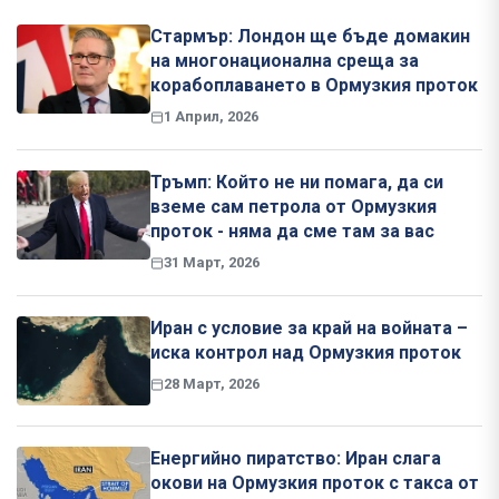
Стармър: Лондон ще бъде домакин
на многонационална среща за
корабоплаването в Ормузкия проток
1 Април, 2026
Тръмп: Който не ни помага, да си
вземе сам петрола от Ормузкия
проток - няма да сме там за вас
31 Март, 2026
Иран с условие за край на войната –
иска контрол над Ормузкия проток
28 Март, 2026
Енергийно пиратство: Иран слага
окови на Ормузкия проток с такса от