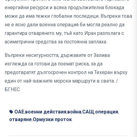
енергийни ресурси и всяка продължителна блокада
може да има тежки глобални последици. Въпреки това
не е ясно дали военна операция би могла реално да
гарантира отварянето му, тъй като Иран разполага с
асиметрични средства за постоянна заплаха.
Въпреки несигурността, държавите от Залива
изглежда са готови да поемат риска, за да
предотвратят дългосрочен контрол на Техеран върху
един от най-важните морски маршрути в света. /
БГНЕС
ОАЕ
военни действия
война
САЩ
операция
,
,
,
,
,
отваряне
Ормузки проток
,