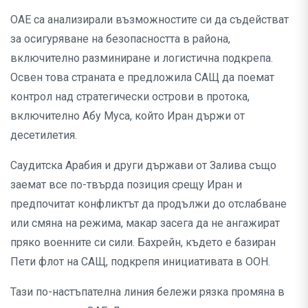
ОАЕ са анализирали възможностите си да съдействат
за осигуряване на безопасността в района,
включително разминиране и логистична подкрепа.
Освен това страната е предложила САЩ да поемат
контрол над стратегически острови в протока,
включително Абу Муса, който Иран държи от
десетилетия.
Саудитска Арабия и други държави от Залива също
заемат все по-твърда позиция срещу Иран и
предпочитат конфликтът да продължи до отслабване
или смяна на режима, макар засега да не ангажират
пряко военните си сили. Бахрейн, където е базиран
Пети флот на САЩ, подкрепя инициативата в ООН.
Тази по-настъпателна линия бележи рязка промяна в