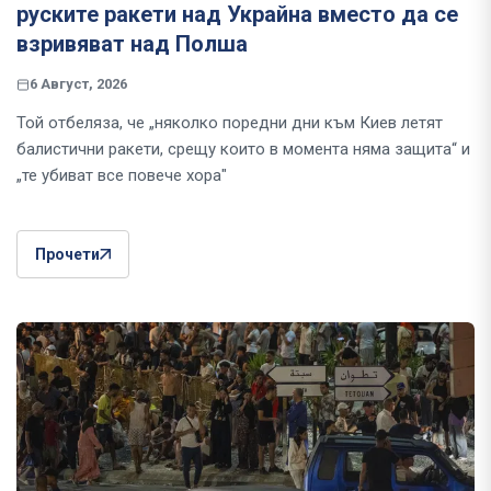
руските ракети над Украйна вместо да се
взривяват над Полша
6 Август, 2026
Той отбеляза, че „няколко поредни дни към Киев летят
балистични ракети, срещу които в момента няма защита“ и
„те убиват все повече хора"
Прочети