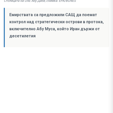
Столицата на ОАЕ Абу Даби, снимка: EPA/BGNES
Емирствата са предложили САЩ да поемат
контрол над стратегически острови в протока,
включително Абу Муса, който Иран държи от
десетилетия