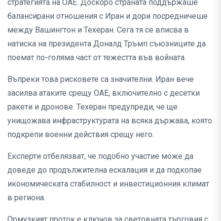
стратегията на ОАЕ. Доскоро страната поддържаше
балансирани отношения с Иран и дори посредничеше
между Вашингтон и Техеран. Сега тя се вписва в
натиска на президента Доналд Тръмп съюзниците да
поемат по-голяма част от тежестта във войната.
Въпреки това рисковете са значителни. Иран вече
засилва атаките срещу ОАЕ, включително с десетки
ракети и дронове. Техеран предупреди, че ще
унищожава инфраструктурата на всяка държава, която
подкрепи военни действия срещу него.
Експерти отбелязват, че подобно участие може да
доведе до продължителна ескалация и да подкопае
икономическата стабилност и инвестиционния климат
в региона.
Ормузкият проток е ключов за световната търговия с