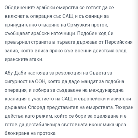
Обединените арабски емирства се готвят да се
включат в операция със САЩ и съюзници за
принудително отваряне на Ормузкия проток,
съобщават арабски източници. Подобен ход би
превърнал страната в първата държава от Персийския
залив, която влиза пряко във военни действия след
иранските атаки.
Абу Даби настоява за резолюция на Съвета за
сигурност на ООН, която да даде мандат за подобна
операция, и лобира за създаване на международна
коалиция с участието на САЩ и европейски и азиатски
държави. Според представител на емирствата, Техеран
действа като режим, който се бори за оцеляване и е
готов да дестабилизира световната икономика чрез
блокиране на протока.