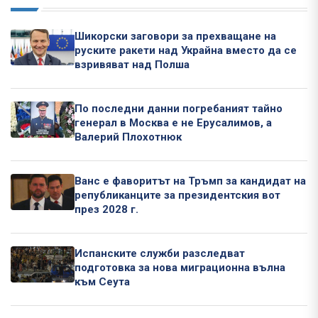
Шикорски заговори за прехващане на
руските ракети над Украйна вместо да се
взривяват над Полша
По последни данни погребаният тайно
генерал в Москва е не Ерусалимов, а
Валерий Плохотнюк
Ванс е фаворитът на Тръмп за кандидат на
републиканците за президентския вот
през 2028 г.
Испанските служби разследват
подготовка за нова миграционна вълна
към Сеута