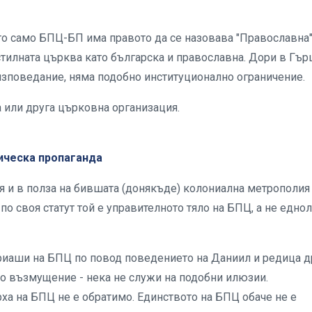
то само БПЦ-БП има правото да се назовава "Православна"
стилната църква като българска и православна. Дори в Гър
поведание, няма подобно институционално ограничение.
 или друга църковна организация.
тическа пропаганда
 и в полза на бившата (донякъде) колониална метрополия
по своя статут той е управителното тяло на БПЦ, а не едно
риаши на БПЦ по повод поведението на Даниил и редица д
о възмущение - нека не служи на подобни илюзии.
ха на БПЦ не е обратимо. Единството на БПЦ обаче не е