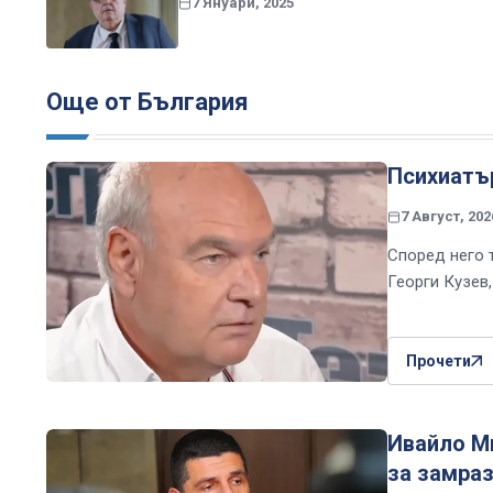
7 Януари, 2025
Още от България
Психиатър
7 Август, 202
Според него 
Георги Кузев
Прочети
Ивайло Ми
за замраз