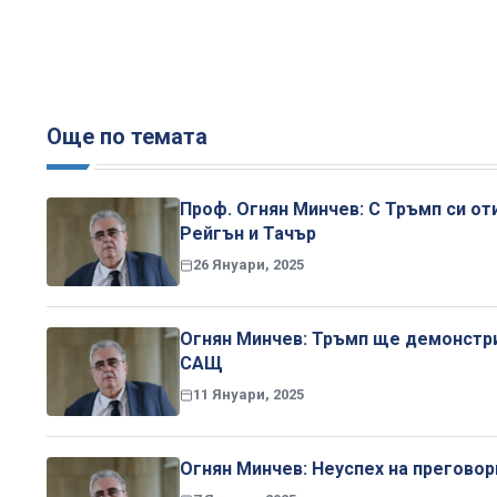
Още по темата
Проф. Огнян Минчев: С Тръмп си оти
Рейгън и Тачър
26 Януари, 2025
Огнян Минчев: Тръмп ще демонстри
САЩ
11 Януари, 2025
Огнян Минчев: Неуспех на прегово