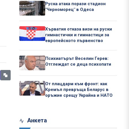
Руска атака порази стадион
"Черноморец" в Одеса
Хърватия отказа визи на руски
гимнастички и гимнастици за
европейското първенство
Психиатърът Веселин Герев:
Отглеждат се деца психопати
От плацдарм към фронт: как
Кремъл превръща Беларус в
оръжие срещу Украйна и НАТО
Анкета