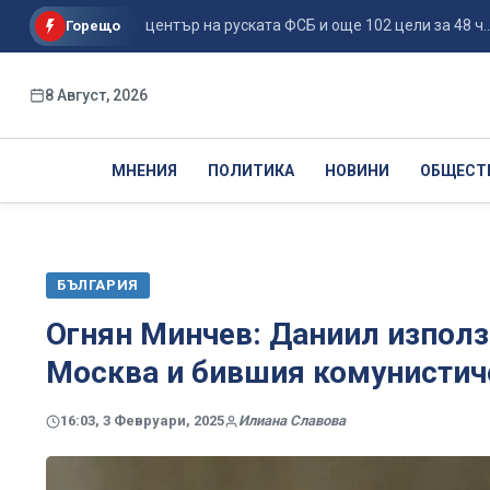
ве поразиха център на руската ФСБ и още 102 цели за 48 ч...
Горещо
8 Август, 2026
МНЕНИЯ
ПОЛИТИКА
НОВИНИ
ОБЩЕСТ
БЪЛГАРИЯ
Огнян Минчев: Даниил използв
Москва и бившия комунисти
16:03, 3 Февруари, 2025
Илиана Славова