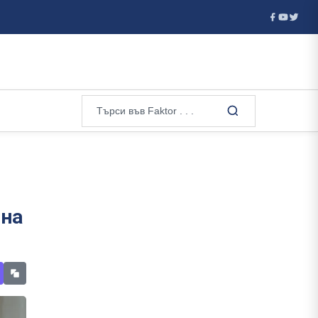
ватия отказа визи на руски гимнастички и гимнастици за европейск
 на