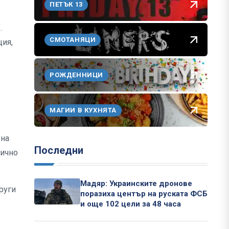
ПЕТЪК 13
.
СМОТАНЯЦИ
ция,
РОЖДЕННИЦИ
МАГИИ В КУХНЯТА
 на
Последни
лично
Мадяр: Украинските дронове
руги
поразиха център на руската ФСБ
и още 102 цели за 48 часа