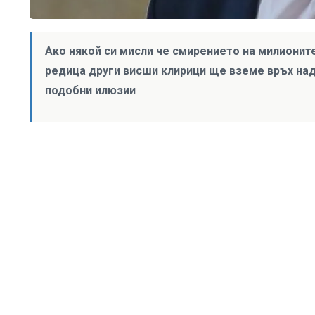
Ако някой си мисли че смирението на милионит
редица други висши клирици ще вземе връх над
подобни илюзии