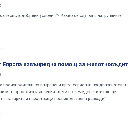
6
са тези „подобрени условия“? Какво се случва с натрупаните
"
т Европа извънредна помощ за животновъдит
6
е производители са изправени пред сериозни предизвикателст
ни метеорологични явления, щети по земеделските площи,
 на пазарите и нарастващи производствени разходи“