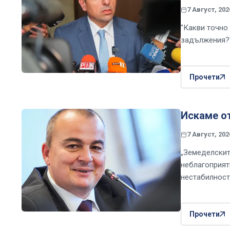
7 Август, 202
"Какви точно 
задължения?
Прочети
Искаме о
7 Август, 202
„Земеделскит
неблагоприят
нестабилност
Прочети