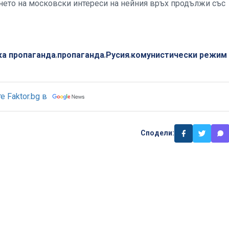
нето на московски интереси на нейния връх продължи със
ка пропаганда
пропаганда
Русия
комунистически режим
,
,
,
 Faktor.bg в
Сподели: