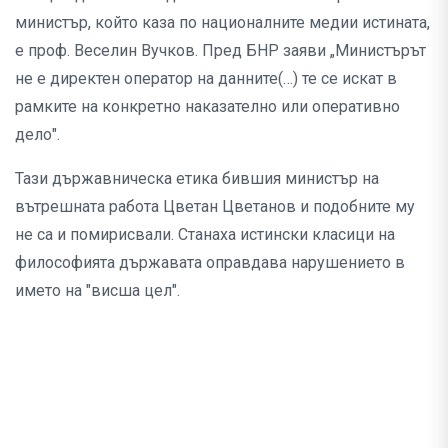
министър, който каза по националните медии истината,
е проф. Веселин Вучков. Пред БНР заяви „Министърът
не е директен оператор на данните(…) те се искат в
рамките на конкретно наказателно или оперативно
дело".
Тази държавническа етика бившия министър на
вътрешната работа Цветан Цветанов и подобните му
не са и помирисвали. Станаха истински класици на
философията държавата оправдава нарушението в
името на "висша цел".