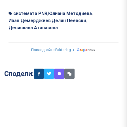
системата PNR
Юлиана Методиева
,
,
Иван Демерджиев
Делян Пеевски
,
,
Десислава Атанасова
Последвайте Faktor.bg в
Сподели: