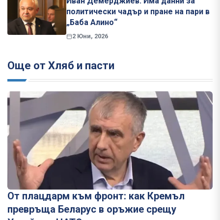
Иван Демерджиев: Има данни за
политически чадър и пране на пари в
„Баба Алино“
2 Юни, 2026
Още от Хляб и пасти
От плацдарм към фронт: как Кремъл
превръща Беларус в оръжие срещу