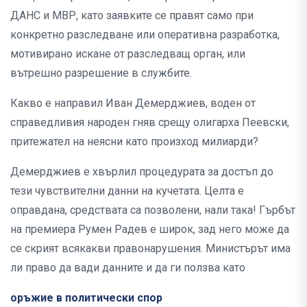
ДАНС и МВР, като заявките се правят само при
конкретно разследване или оперативна разработка,
мотивирано искане от разследващ орган, или
вътрешно разрешение в службите.
Какво е направил Иван Демерджиев, воден от
справедливия народен гняв срещу олигарха Пеевски,
притежател на неясни като произход милиарди?
Демерджиев е хвърлил процедурата за достъп до
тези чувствителни данни на кучетата. Целта е
оправдана, средствата са позволени, нали така! Гърбът
на премиера Румен Радев е широк, зад него може да
се скрият всякакви правонарушения. Министърът има
ли право да вади данните и да ги ползва като
оръжие в политически спор