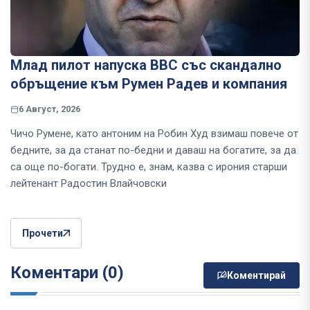
Млад пилот напуска ВВС със скандално
обръщение към Румен Радев и компания
6 Август, 2026
Чичо Румене, като антоним на Робин Худ взимаш повече от
бедните, за да станат по-бедни и даваш на богатите, за да
са още по-богати. Трудно е, знам, казва с ирония старши
лейтенант Радостин Влайчовски
Прочети
Коментари (0)
Коментирай