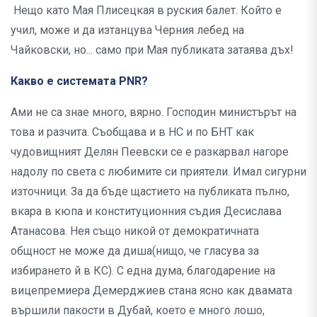
Нещо като Мая Плисецкая в руския балет. Който е
учил, може и да изтанцува Черния лебед на
Чайковски, но... само при Мая публиката затаява дъх!
Какво е системата PNR?
Ами не са знае много, вярно. Господин министърът на
това и разчита. Съобщава и в НС и по БНТ как
чудовищният Делян Пеевски се е разкарвал нагоре
надолу по света с любимите си приятели. Имал сигурни
източници. За да бъде щастието на публиката пълно,
вкара в кюпа и конституционния съдия Десислава
Атанасова. Нея също никой от демократичната
общност не може да диша(нищо, че гласува за
избирането й в КС). С една дума, благодарение на
вицепремиера Демерджиев стана ясно как двамата
вършили пакости в Дубай, което е много лошо,