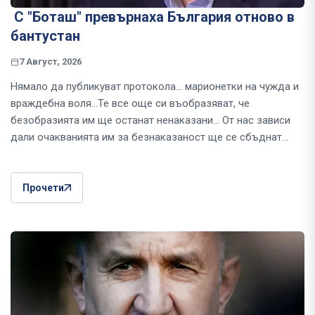
С "Боташ" превърнаха България отново в
бантустан
7 Август, 2026
Нямало да публикуват протокола... марионетки на чужда и
враждебна воля...Те все още си въобразяват, че
безобразията им ще останат ненаказани... От нас зависи
дали очакванията им за безнаказаност ще се сбъднат...
Прочети