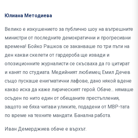
Юлиана Методиева
Велико е изкушението за публично шоу на вътрешните
министри от последните демократични и прогресивни
времена! Бойко Рашков се заканваше по три пъти на
ден какви скелети от гардероба ще извади и
опозиционните журналисти се скъсваха да го цитират
и канят по студиата. Медийният любимец Емил Дечев
също пускаше енигматични лафове, дано някой вдене
какво иска да каже лирическият герой. Обаче... нямаше
осъден по нито един от обещаните престъпления,
защото не бяха читави уликите, подадени от МВР-тата
по време на техните мандати. Банална работа.
Иван Демерджиев обаче е върхът.