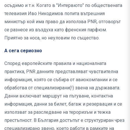
осъдимо и т.н. Когато в "Интервюто" по обществената
телевизия Иво Никодимов попита вътрешния
министър кой има право да използва PNR, отговорът
се разнесе из въздуха като френския парфюм.
Приятно за носа, но неуловим по същество.
А сега сериозно
Според европейските правила и националната
практика, PNR данните представляват чувствителна
информация, която се събира от авиокомпании и се
обработва от специализирани(!) звена на държавата.
Данни включват маршрут на пътуване, контактна
информация, данни за билет, багаж и резервация и се
използват за разследване на тероризъм и тежка
престъпност. В България достъпът е структуриран чрез
специализирано звено, което работи в рамките на