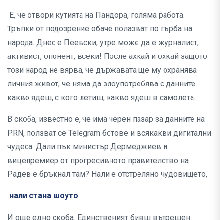
Е, че отвори кутията на Пандора, голяма работа.
Тръпки от подозрение обаче полазват по гърба на
народа. Днес е Пеевски, утре може да е журналист,
активист, опонент, всеки! После ахкай и охкай защото
този народ не вярва, че държавата ще му охранява
личния живот, че няма да злоупотребява с данните
какво ядеш, с кого летиш, какво ядеш в самолета.
В скоба, известно е, че има черен пазар за данните на
PRN, ползват се Telegram ботове и всякакви дигитални
чудеса. Дали пък министър Дермеджиев и
вицепремиер от прогресивното правителство на
Радев е бръкнал там? Нали е отстреляно чудовището,
нали стана шоуто
И още едно скоба. Единственият бивш вътрешен