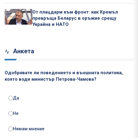
От плацдарм към фронт: как Кремъл
превръща Беларус в оръжие срещу
Украйна и НАТО
Анкета
Одобрявате ли поведението и външната политика,
която води министър Петрова-Чамова?
Да
Не
Нямам мнение