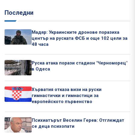
Последни
Мадяр: Украинските дронове поразиха
център на руската ФСБ и още 102 цели за
48 часа
Руска атака порази стадион "Черноморец"
в Одеса
Хърватия отказа визи на руски
гимнастички и гимнастици за
европейското първенство
Психиатърът Веселин Герев: Отглеждат
се деца психопати