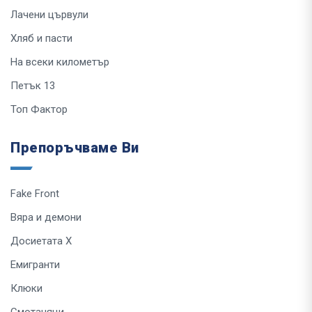
Лачени цървули
Хляб и пасти
На всеки километър
Петък 13
Топ Фактор
Препоръчваме Ви
Fake Front
Вяра и демони
Досиетата Х
Емигранти
Клюки