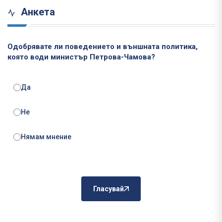
Анкета
Одобрявате ли поведението и външната политика,
която води министър Петрова-Чамова?
Да
Не
Нямам мнение
Гласувай