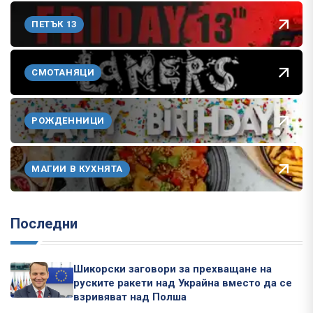
ПЕТЪК 13
СМОТАНЯЦИ
РОЖДЕННИЦИ
МАГИИ В КУХНЯТА
Последни
Шикорски заговори за прехващане на
руските ракети над Украйна вместо да се
взривяват над Полша