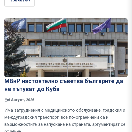
Прочети
МВнР настоятелно съветва българите да
не пътуват до Куба
6 Август, 2026
Има затруднения с медицинското обслужване, градския и
междуградския транспорт, все по-ограничени са и
възможностите за напускане на страната, аргументират се
от МВнР