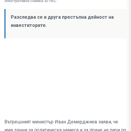
илюстративна снимка: БГНЕС
Разследва се и друга престъпна дейност на
инвеститорите.
Вътрешният министър Иван Демерджиев заяви, че
има данни за политическа намеса и за пране на пари по