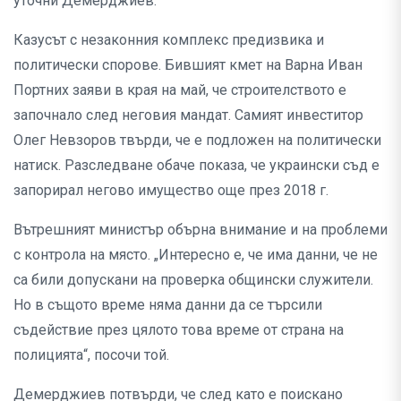
уточни Демерджиев.
Казусът с незаконния комплекс предизвика и
политически спорове. Бившият кмет на Варна Иван
Портних заяви в края на май, че строителството е
започнало след неговия мандат. Самият инвеститор
Олег Невзоров твърди, че е подложен на политически
натиск. Разследване обаче показа, че украински съд е
запорирал негово имущество още през 2018 г.
Вътрешният министър обърна внимание и на проблеми
с контрола на място. „Интересно е, че има данни, че не
са били допускани на проверка общински служители.
Но в същото време няма данни да се търсили
съдействие през цялото това време от страна на
полицията“, посочи той.
Демерджиев потвърди, че след като е поискано