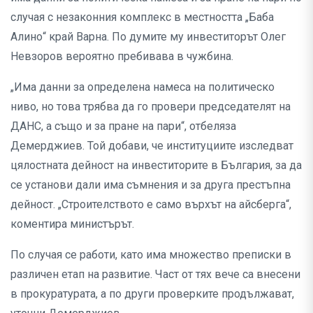
случая с незаконния комплекс в местността „Баба
Алино“ край Варна. По думите му инвеститорът Олег
Невзоров вероятно пребивава в чужбина.
„Има данни за определена намеса на политическо
ниво, но това трябва да го провери председателят на
ДАНС, а също и за пране на пари“, отбеляза
Демерджиев. Той добави, че институциите изследват
цялостната дейност на инвеститорите в България, за да
се установи дали има съмнения и за друга престъпна
дейност. „Строителството е само върхът на айсберга“,
коментира министърът.
По случая се работи, като има множество преписки в
различен етап на развитие. Част от тях вече са внесени
в прокуратурата, а по други проверките продължават,