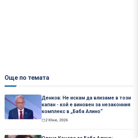
Още по темата
Денков: Не искам да влизаме в този
капан - кой е виновен за незаконния
комплекс в „Баба Алино“
2 Юни, 2026