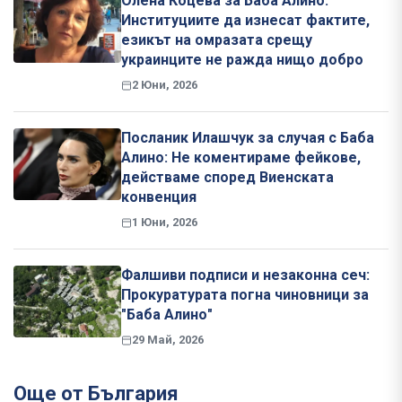
Олена Коцева за Баба Алино:
Институциите да изнесат фактите,
езикът на омразата срещу
украинците не ражда нищо добро
2 Юни, 2026
Посланик Илашчук за случая с Баба
Алино: Не коментираме фейкове,
действаме според Виенската
конвенция
1 Юни, 2026
Фалшиви подписи и незаконна сеч:
Прокуратурата погна чиновници за
"Баба Алино"
29 Май, 2026
Още от България