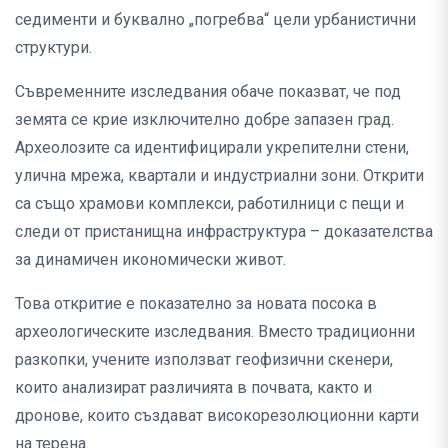
седименти и буквално „погребва“ цели урбанистични
структури.
Съвременните изследвания обаче показват, че под
земята се крие изключително добре запазен град.
Археолозите са идентифицирали укрепителни стени,
улична мрежа, квартали и индустриални зони. Открити
са също храмови комплекси, работилници с пещи и
следи от пристанищна инфраструктура – доказателства
за динамичен икономически живот.
Това откритие е показателно за новата посока в
археологическите изследвания. Вместо традиционни
разкопки, учените използват геофизични скенери,
които анализират различията в почвата, както и
дронове, които създават високорезолюционни карти
на терена.