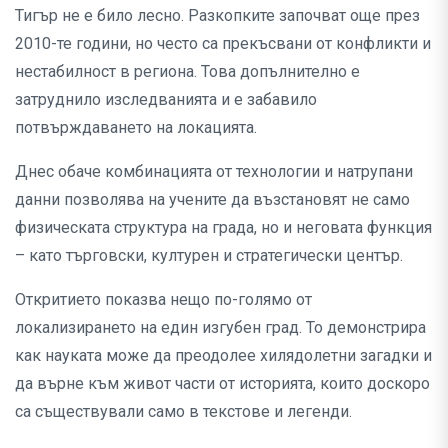
Тигър не е било лесно. Разкопките започват още през
2010-те години, но често са прекъсвани от конфликти и
нестабилност в региона. Това допълнително е
затруднило изследванията и е забавило
потвърждаването на локацията.
Днес обаче комбинацията от технологии и натрупани
данни позволява на учените да възстановят не само
физическата структура на града, но и неговата функция
– като търговски, културен и стратегически център.
Откритието показва нещо по-голямо от
локализирането на един изгубен град. То демонстрира
как науката може да преодолее хилядолетни загадки и
да върне към живот части от историята, които доскоро
са съществували само в текстове и легенди.