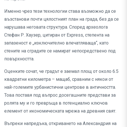
Именно чрез тези технологии става възможно да се
възстанови почти цялостният план на града, без да се
нарушава неговата структура. Според археолога
Стефан Р. Хаузер, цитиран от Express, степента на
запазеност е „изключително впечатляваща“, като
стените на сградите се намират непосредствено под
повърхността.
Оценките сочат, че градът е заемал площ от около 6.5
квадратни километра – мащаб, сравним с някои от
най-големите урбанистични центрове в античността.
Това поставя под въпрос досегашните представи за
ролята му и го превръща в потенциално ключов
елемент от икономическата мрежа на древния свят.
Въпреки напредъка, откриването на Александрия на