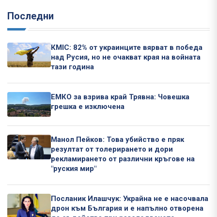
Последни
КМІС: 82% от украинците вярват в победа
над Русия, но не очакват края на войната
тази година
ЕМКО за взрива край Трявна: Човешка
грешка е изключена
Манол Пейков: Това убийство е пряк
резултат от толерирането и дори
рекламирането от различни кръгове на
"руския мир"
Посланик Илашчук: Украйна не е насочвала
дрон към България и е напълно отворена