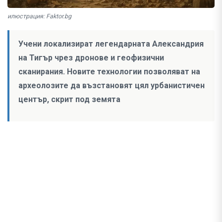
илюстрация: Faktor.bg
Учени локализират легендарната Александрия
на Тигър чрез дронове и геофизични
сканирания. Новите технологии позволяват на
археолозите да възстановят цял урбанистичен
център, скрит под земята