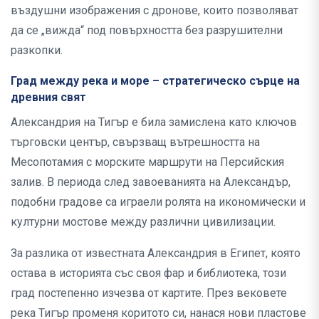
въздушни изображения с дронове, които позволяват
да се „вижда“ под повърхността без разрушителни
разкопки.
Град между река и море – стратегическо сърце на
древния свят
Александрия на Тигър е била замислена като ключов
търговски център, свързващ вътрешността на
Месопотамия с морските маршрути на Персийския
залив. В периода след завоеванията на Александър,
подобни градове са играели ролята на икономически и
културни мостове между различни цивилизации.
За разлика от известната Александрия в Египет, която
остава в историята със своя фар и библиотека, този
град постепенно изчезва от картите. През вековете
река Тигър променя коритото си, нанася нови пластове