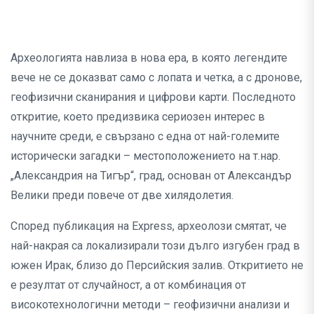
Археологията навлиза в нова ера, в която легендите
вече не се доказват само с лопата и четка, а с дронове,
геофизични сканирания и цифрови карти. Последното
откритие, което предизвика сериозен интерес в
научните среди, е свързано с една от най-големите
исторически загадки – местоположението на т.нар.
„Александрия на Тигър“, град, основан от Александър
Велики преди повече от две хилядолетия.
Според публикация на Express, археолози смятат, че
най-накрая са локализирали този дълго изгубен град в
южен Ирак, близо до Персийския залив. Откритието не
е резултат от случайност, а от комбинация от
високотехнологични методи – геофизични анализи и