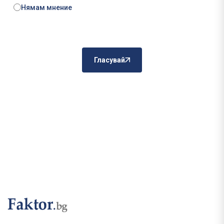
Нямам мнение
Гласувай