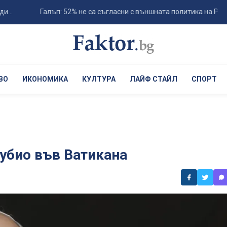
Галъп: 52% не са съгласни с външната политика на Радев, ...
ВО
ИКОНОМИКА
КУЛТУРА
ЛАЙФ СТАЙЛ
СПОРТ
убио във Ватикана