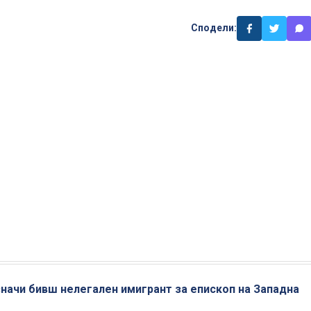
Сподели:
азначи бивш нелегален имигрант за епископ на Западна