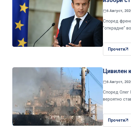
6 Август, 202
Според френс
"открадне" в
Прочети
Цивилен к
6 Август, 202
Според Олег 
вероятно ста
Прочети