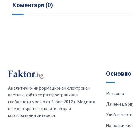
Коментари (0)
Основно
Аналитично-информационен електронен
Интервю
вестник, който се разпространява в
глобалната мрежа от 1 юли 2012 г. Медията
Лачени църв
не е обвързана с политически и
Хляб и пасти
корпоративни интереси.
На всеки ки