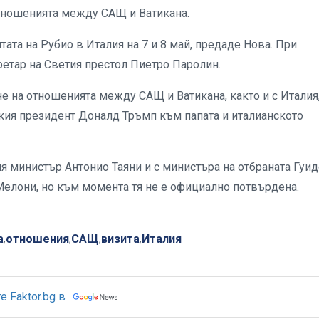
отношенията между САЩ и Ватикана.
ата на Рубио в Италия на 7 и 8 май, предаде Нова. При
ретар на Светия престол Пиетро Паролин.
е на отношенията между САЩ и Ватикана, както и с Италия
кия президент Доналд Тръмп към папата и италианското
 министър Антонио Таяни и с министъра на отбраната Гуид
елони, но към момента тя не е официално потвърдена.
а
отношения
САЩ
визита
Италия
,
,
,
,
 Faktor.bg в