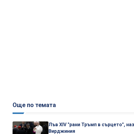
Още по темата
Лъв XIV "рани Тръмп в сърцето", н
Вирджиния