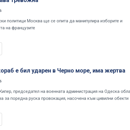
6
ки политици Москва ще се опита да манипулира изборите и
ота на французите
ораб е бил ударен в Черно море, има жертва
6
Кипер, председател на военната администрация на Одеска обла
ва за поредна руска провокация, насочена към цивилни обекти