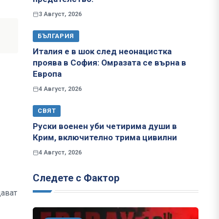
3 Август, 2026
БЪЛГАРИЯ
Италия е в шок след неонацистка
проява в София: Омразата се върна в
Европа
4 Август, 2026
СВЯТ
Руски военен уби четирима души в
Крим, включително трима цивилни
4 Август, 2026
Следете с Фактор
щават