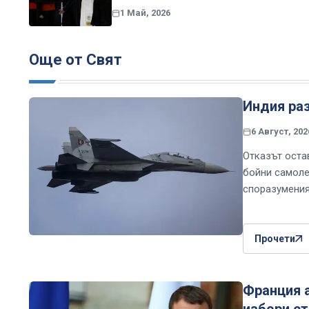
1 Май, 2026
Още от Свят
Индия раз
6 Август, 202
Отказът оста
бойни самоле
споразумения 
Прочети
Франция а
избори с