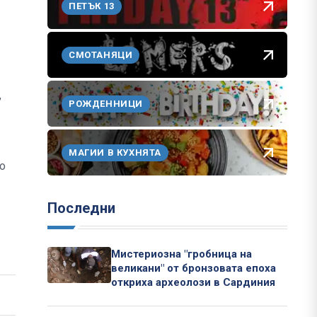
ПЕТЪК 13
СМОТАНЯЦИ
,
РОЖДЕННИЦИ
МАГИИ В КУХНЯТА
о
Последни
Мистериозна "гробница на
великани" от бронзовата епоха
откриха археолози в Сардиния