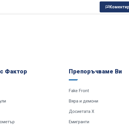
Коментир
 с Фактор
Препоръчваме Ви
Fake Front
ули
Вяра и демони
Досиетата Х
лометър
Емигранти