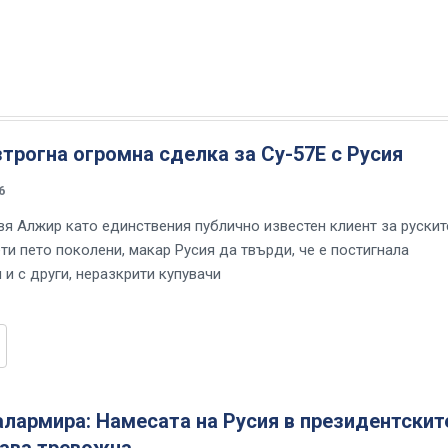
трогна огромна сделка за Су-57Е с Русия
6
вя Алжир като единствения публично известен клиент за рускит
ти пето поколени, макар Русия да твърди, че е постигнала
и с други, неразкрити купувачи
лармира: Намесата на Русия в президентскит
тава тревожна