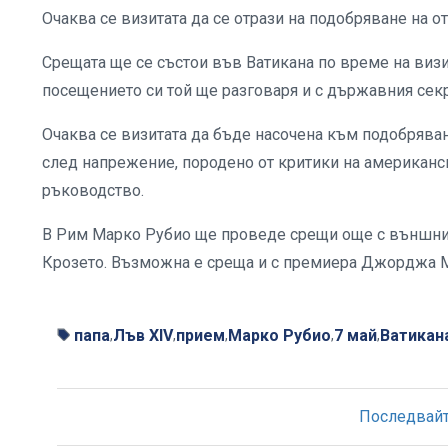
Очаква се визитата да се отрази на подобряване на 
Срещата ще се състои във Ватикана по време на визит
посещението си той ще разговаря и с държавния сек
Очаква се визитата да бъде насочена към подобряван
след напрежение, породено от критики на американс
ръководство.
В Рим Марко Рубио ще проведе срещи още с външния
Крозето. Възможна е среща и с премиера Джорджа М
папа
Лъв XIV
прием
Марко Рубио
7 май
Ватикан
,
,
,
,
,
Последвайте