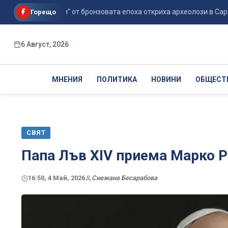
 на великани" от бронзовата епоха откриха археолози в Сарди...
Горещо
6 Август, 2026
МНЕНИЯ
ПОЛИТИКА
НОВИНИ
ОБЩЕСТ
СВЯТ
Папа Лъв XIV приема Марко Р
16:50, 4 Май, 2026
Снежана Бесарабова