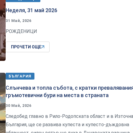
Неделя, 31 май 2026
31 Май, 2026
РОЖДЕНИЦИ
ПРОЧЕТИ ОЩЕ
БЪЛГАРИЯ
Слънчева и топла събота, с кратки превалявания
гръмотевични бури на места в страната
30 Май, 2026
Следобед главно в Рило-Родопската област и в Източн
България, ще се развива купеста и купесто-дъждовна
облачност, силен вятър ще духа в Дунавската равнина