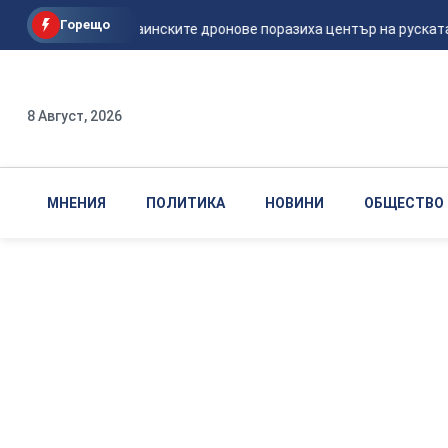
Горещо
Мадяр: Украинските дронове поразиха център на руската ФСБ
8 Август, 2026
МНЕНИЯ
ПОЛИТИКА
НОВИНИ
ОБЩЕСТВО