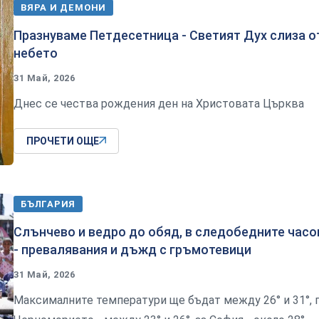
ВЯРА И ДЕМОНИ
Празнуваме Петдесетница - Светият Дух слиза о
небето
31 Май, 2026
Днес се чества рождения ден на Христовата Църква
ПРОЧЕТИ ОЩЕ
БЪЛГАРИЯ
Слънчево и ведро до обяд, в следобедните часо
- превалявания и дъжд с гръмотевици
31 Май, 2026
Максималните температури ще бъдат между 26° и 31°, 