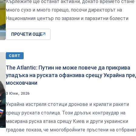
Кърлежите ще останат активни, докато времето стане
много сухо и много горещо, посочи директорът на
Националния център по заразни и паразитни болести
ПРОЧЕТИ ОЩЕ
СВЯТ
The Atlantic: Путин не може повече да прикрива
упадъка на руската офанзива срещу Украйна пре
московчани
3 Юни, 2026
Украйна изстреля стотици дронове и крилати ракети
срещу руската столица. Този дръзък контраудар на
масирана руска атака срещу Киев и други украински
градове показа, че многобройните пръстени на отбрана