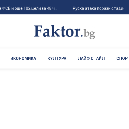
 и още 102 цели за 48 ч...
Руска атака порази стадион "Ч
ИКОНОМИКА
КУЛТУРА
ЛАЙФ СТАЙЛ
СПОР