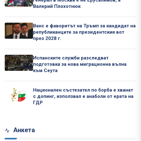
генерал в Москва е не Ерусалимов, а
Валерий Плохотнюк
Ванс е фаворитът на Тръмп за кандидат на
републиканците за президентския вот
през 2028 г.
Испанските служби разследват
подготовка за нова миграционна вълна
към Сеута
Национален състезател по борба е хванат
с допинг, използвал е анаболи от ерата на
ГДР
Анкета