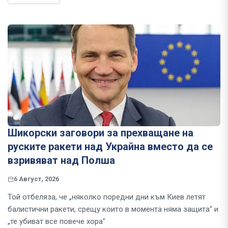
Шикорски заговори за прехващане на
руските ракети над Украйна вместо да се
взривяват над Полша
6 Август, 2026
Той отбеляза, че „няколко поредни дни към Киев летят
балистични ракети, срещу които в момента няма защита“ и
„те убиват все повече хора"