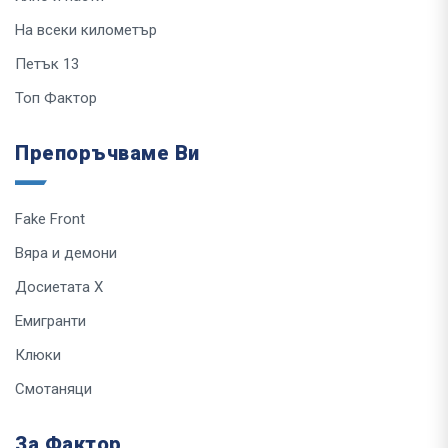
На всеки километър
Петък 13
Топ Фактор
Препоръчваме Ви
Fake Front
Вяра и демони
Досиетата Х
Емигранти
Клюки
Смотаняци
За Фактор