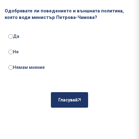
Одобрявате ли поведението и външната политика,
която води министър Петрова-Чамова?
Да
Не
Нямам мнение
Гласувай