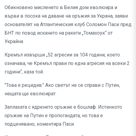
Обикновено мисленето в Белия дом еволюира и
върви в посока на даване на оръжия за Украна, заяви
основателят на Атлантическия клуб Соломон Паси пред
БНТ по повод искането на ракети „Томахоук“ от
Украйна
Кремъл извърши „52 агресии за 104 години, което
означава, че Кремъл прави по една агресия на всеки 2
години“, каза той.
"Това е рецидив." Ако светът не се справи с Путин,
нещата ще еволюират.
Заплахата с ядренето оръжие е бошлаф. Истинкото
оръжие на Путин е пропогандата, но това е
подценявано, коментира Паси.