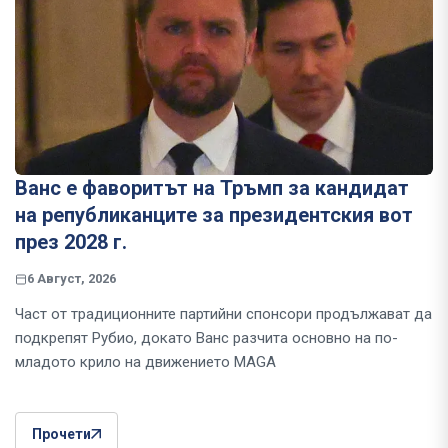
Ванс е фаворитът на Тръмп за кандидат
на републиканците за президентския вот
през 2028 г.
6 Август, 2026
Част от традиционните партийни спонсори продължават да
подкрепят Рубио, докато Ванс разчита основно на по-
младото крило на движението MAGA
Прочети