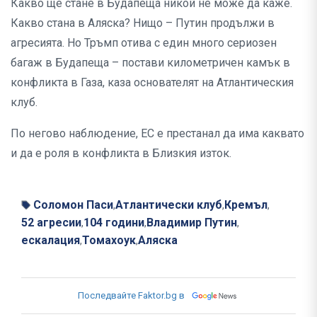
Какво ще стане в Будапеща никой не може да каже.
Какво стана в Аляска? Нищо – Путин продължи в
агресията. Но Тръмп отива с един много сериозен
багаж в Будапеща – постави километричен камък в
конфликта в Газа, каза основателят на Атлантическия
клуб.
По негово наблюдение, ЕС е престанал да има каквато
и да е роля в конфликта в Близкия изток.
Соломон Паси
Атлантически клуб
Кремъл
,
,
,
52 агресии
104 години
Владимир Путин
,
,
,
ескалация
Томахоук
Аляска
,
,
Последвайте Faktor.bg в