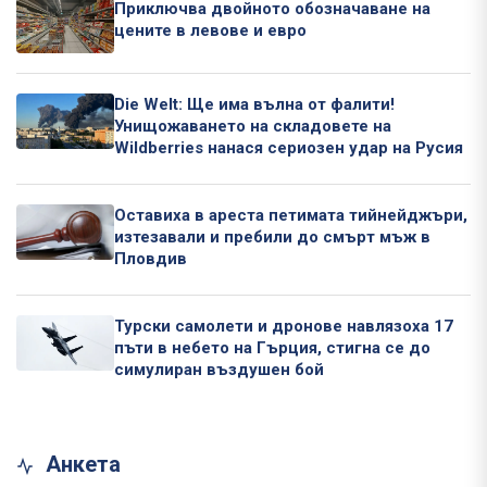
Приключва двойното обозначаване на
цените в левове и евро
Die Welt: Ще има вълна от фалити!
Унищожаването на складовете на
Wildberries нанася сериозен удар на Русия
Оставиха в ареста петимата тийнейджъри,
изтезавали и пребили до смърт мъж в
Пловдив
Турски самолети и дронове навлязоха 17
пъти в небето на Гърция, стигна се до
симулиран въздушен бой
Анкета