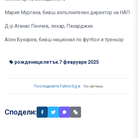
Мария Мургина, бивш изпълнителен директор на НАП
Д-р Атанас Пенчев, лекар, Пазарджик
Асен Букарев, бивш национал по футбол и треньор
рожденици
петък
7 февруари 2025
,
,
Последвайте Faktor.bg в
Сподели: