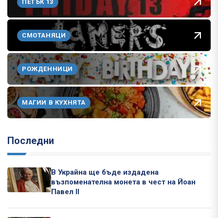
ПЕТЪК 13
СМОТАНЯЦИ
РОЖДЕННИЦИ
МАГИИ В КУХНЯТА
Последни
В Украйна ще бъде издадена
възпоменателна монета в чест на Йоан
Павел II