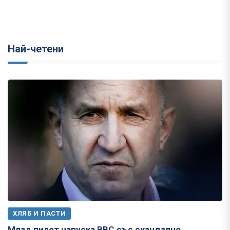
Най-четени
ХЛЯБ И ПАСТИ
Млад пилот напуска ВВС със скандално