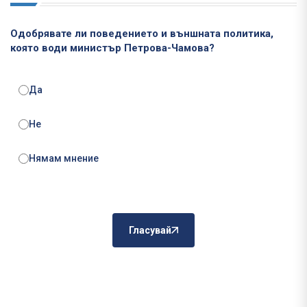
Одобрявате ли поведението и външната политика,
която води министър Петрова-Чамова?
Да
Не
Нямам мнение
Гласувай