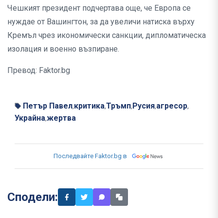
Чешкият президент подчертава още, че Европа се
нуждае от Вашингтон, за да увеличи натиска върху
Кремъл чрез икономически санкции, дипломатическа
изолация и военно възпиране.
Превод: Faktor.bg
Петър Павел
критика
Тръмп
Русия
агресор
,
,
,
,
,
Украйна
жертва
,
Последвайте Faktor.bg в
Сподели: