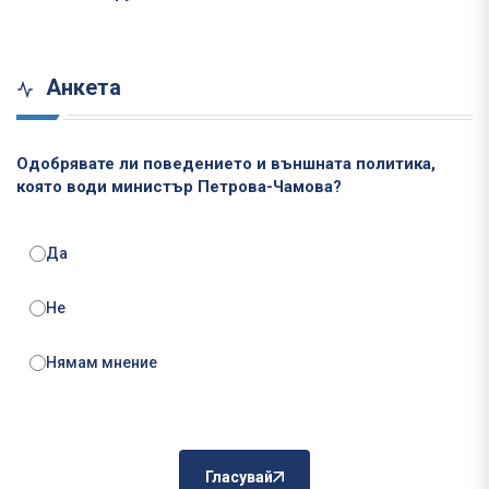
Анкета
Одобрявате ли поведението и външната политика,
която води министър Петрова-Чамова?
Да
Не
Нямам мнение
Гласувай