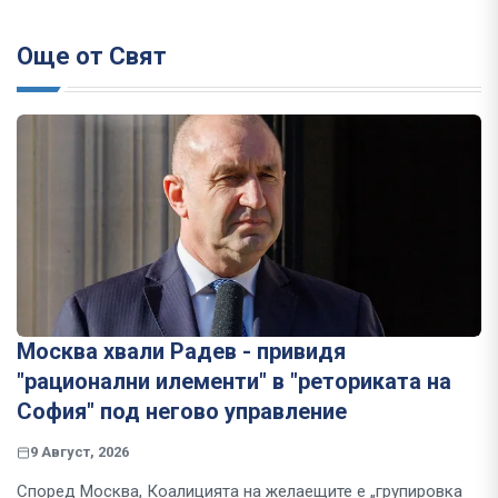
Още от Свят
Москва хвали Радев - привидя
"рационални илементи" в "реториката на
София" под негово управление
9 Август, 2026
Според Москва, Коалицията на желаещите е „групировка