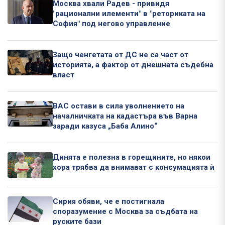
Москва хвали Радев - привидя
"рационални илементи" в "реториката на
София" под негово управление
Защо ченгетата от ДС не са част от
историята, а фактор от днешната съдебна
власт
ВАС остави в сила уволнението на
началничката на кадастъра във Варна
заради казуса „Баба Алино“
Динята е полезна в горещините, но някои
хора трябва да внимават с консумацията ѝ
Сирия обяви, че е постигнала
споразумение с Москва за съдбата на
руските бази