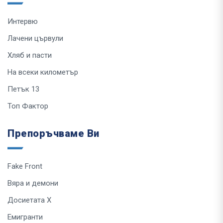
Интервю
Лачени цървули
Хляб и пасти
На всеки километър
Петък 13
Топ Фактор
Препоръчваме Ви
Fake Front
Вяра и демони
Досиетата Х
Емигранти