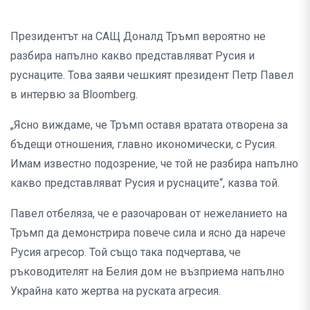
Президентът на САЩ Доналд Тръмп вероятно не
разбира напълно какво представляват Русия и
руснаците. Това заяви чешкият президент Петр Павел
в интервю за Bloomberg.
„Ясно виждаме, че Тръмп оставя вратата отворена за
бъдещи отношения, главно икономически, с Русия.
Имам известно подозрение, че той не разбира напълно
какво представляват Русия и руснаците“, казва той.
Павел отбеляза, че е разочарован от нежеланието на
Тръмп да демонстрира повече сила и ясно да нарече
Русия агресор. Той също така подчертава, че
ръководителят на Белия дом не възприема напълно
Украйна като жертва на руската агресия.