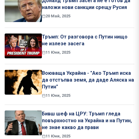
Доналд Тръмп засега не е готов да
наложи нови санкции срещу Русия
20 Май, 2025
Тръмп: От разговора с Путин нищо
не излезе засега
11 Юни, 2025
Воюваща Украйна - "Ако Тръмп иска
да отстъпва земя, да даде Аляска на
Путин"
11 Юни, 2025
Бивш шеф на ЦРУ: Тръмп гледа
повърхностно на Украйна и на Путин,
не знае какво да прави
11 Юни, 2025