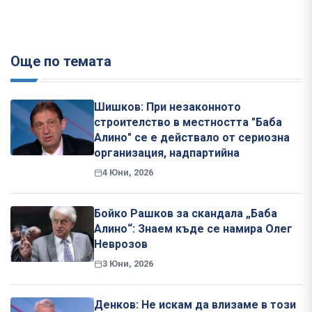
Още по темата
Шишков: При незаконното
строителство в местността "Баба
Алино" се е действало от сериозна
организация, надпартийна
4 Юни, 2026
Бойко Рашков за скандала „Баба
Алино“: Знаем къде се намира Олег
Неврозов
3 Юни, 2026
Денков: Не искам да влизаме в този