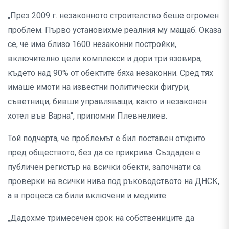
„През 2009 г. незаконното строителство беше огромен
проблем. Първо установихме реалния му мащаб. Оказа
се, че има близо 1600 незаконни постройки,
включително цели комплекси и дори три язовира,
където над 90% от обектите бяха незаконни. Сред тях
имаше имоти на известни политически фигури,
съветници, бивши управляващи, както и незаконен
хотел във Варна“, припомни Плевнелиев.
Той подчерта, че проблемът е бил поставен открито
пред обществото, без да се прикрива. Създаден е
публичен регистър на всички обекти, започнати са
проверки на всички нива под ръководството на ДНСК,
а в процеса са били включени и медиите.
„Дадохме тримесечен срок на собствениците да