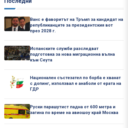
Последни
Ванс е фаворитът на Тръмп за кандидат на
републиканците за президентския вот
през 2028 г.
Испанските служби разследват
подготовка за нова миграционна вълна
към Сеута
Национален състезател по борба е хванат
с допинг, използвал е анаболи от ерата на
ГДР
Руски парашутист падна от 600 метра и
загина по време на авиошоу край Москва