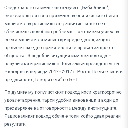
Следях много внимателно казуса с „Баба Алино“,
включително и през призмата на опита си като бивш
министър на регионалното развитие, който се е
сблъсквал с подобни проблеми. Пожелавам успех на
всеки министър и министър-председател, защото
провалът на едно правителство е провал за цялото
общество. В подобни ситуации има два подхода –
популистки и рационален. Това заяви президентът на
България в периода 2012–2017 г. Росен Плевнелиев в
предаването „Говори сега“ по БНТ.
По думите му популисткият подход носи краткосрочно
удовлетворение, търси удобни виновници и води до
прехвърляне на отговорността между институциите.
Рационалният подход обаче е този, който дава реални
резултати.