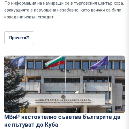
По информация на намиращи се в търговския център хора,
евакуацията е извършена незабавно, като всички са били
изведени извън сградат
Прочети
МВнР настоятелно съветва българите да
не пътуват до Куба