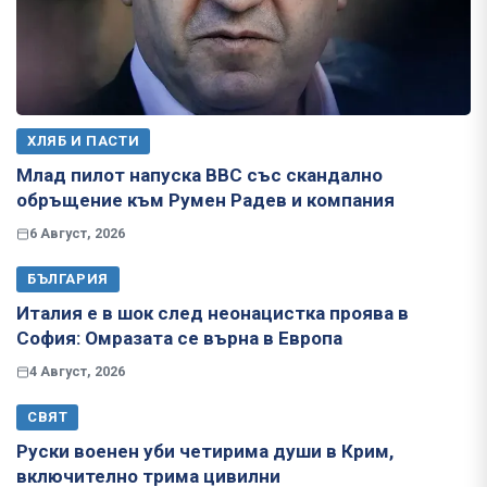
ХЛЯБ И ПАСТИ
Млад пилот напуска ВВС със скандално
обръщение към Румен Радев и компания
6 Август, 2026
БЪЛГАРИЯ
Италия е в шок след неонацистка проява в
София: Омразата се върна в Европа
4 Август, 2026
СВЯТ
Руски военен уби четирима души в Крим,
включително трима цивилни