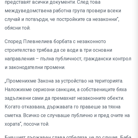
представят всички документи. След това
междуведомствена работна група провери всеки
случай и потвърди, че постройките са незаконни“,
обясни той.
Според Плевнелиев борбата с незаконното
строителство трябва да се води в три основни
направления – пълна публичност, граждански контрол
и законодателни промени.
„Променихме Закона за устройство на територията.
Наложихме сериозни санкции, а собствениците бяха
задължени сами да премахнат незаконните обекти.
Когато отказваха, държавата го правеше за тяхна
сметка. Всичко се случваше публично и пред очите на
хората“, посочи той.
Бившият държавен глава отбеляза, че по случая „Баба