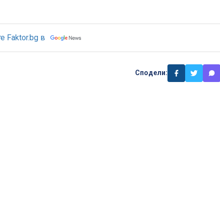
 Faktor.bg в
Сподели: