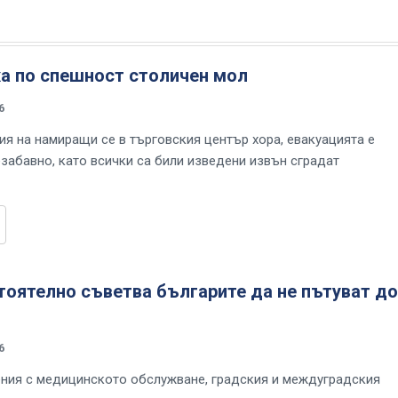
ха по спешност столичен мол
6
я на намиращи се в търговския център хора, евакуацията е
забавно, като всички са били изведени извън сградат
оятелно съветва българите да не пътуват до
6
ния с медицинското обслужване, градския и междуградския