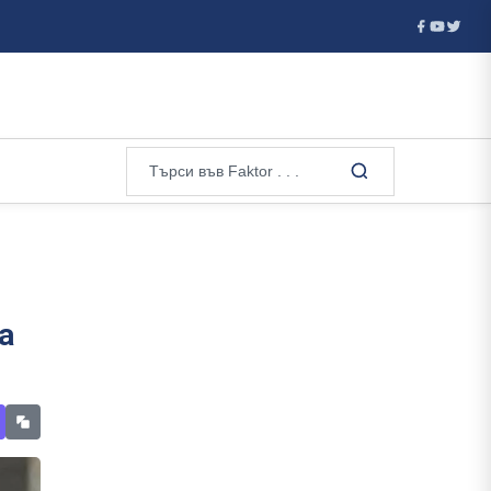
пре...
Испанските служби разследват подготовка за нова м
а