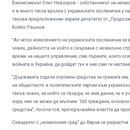
Бизнесменът Олег Невзоров - собственикът на незако
е в много тясна връзка с украинската посланичка у н
такова предположение изрази депутатът от „Продъл
Бойко Рашков
"Аз четох изявлението на украинската посланичка за 
човек, дейността на който е свързана с незаконно стр
време на нашето управление, сме първите, които ос
войната в Украйна, да дойдат тук и ние сме ги наста
"Държавата отдели огромни средства за грижата им, 
на обществото и политическите партии към украински
такъв човек, за който се твърди, че има данни, че е 
хора, ние не може да мълчим. 160 граждани, основно
средства", посочи той, препоръчвайки властта да пр
Скандалът с „незаконния град“ до Варна се разрастна