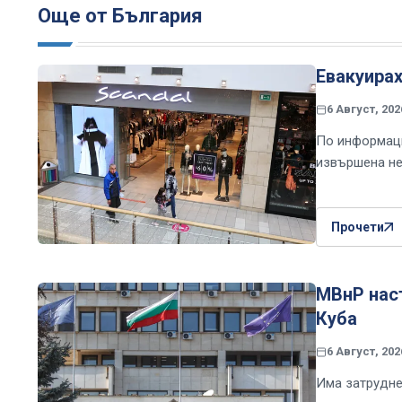
Още от България
Евакуира
6 Август, 202
По информаци
извършена не
Прочети
МВнР наст
Куба
6 Август, 202
Има затрудне