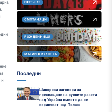
арна,
ПЕТЪК 13
,
и
СМОТАНЯЦИ
един
РОЖДЕННИЦИ
о
МАГИИ В КУХНЯТА
ение
Последни
ва
 и
Шикорски заговори за
.
прехващане на руските ракети
над Украйна вместо да се
взривяват над Полша