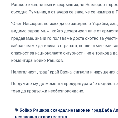
Рашков каза, че има информация, че Невзоров първо
съседна Румъния, а от вчера се знае, че се намира в 
"Олег Невзоров не иска да се завърне в Украйна, за
видимо здрав мъж, който дезертирал ли е от армията,
предаваме, значи го ползваме доста охотно за учас
забраняваме да влиза в страната, после отменяме та
опасност за националната сигурност - не е толкова в
коментира Бойко Рашков.
Нелегалният „град“ край Варна: сигнали и нарушения о
По думите му до момента прокуратурата "е съдейства
това да продължи необезпокоявано.
Бойко Рашков
скандал
незаконен град
Баба А
,
,
,
незаконно строителство