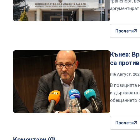
транспорт, вс
аргументират
Прочети
Кънев: Вр
са против
6 Август, 202
В позицията 
и държавата 
обещанието с
Прочети
Коментари (0)