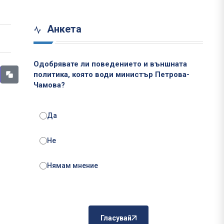
Анкета
Одобрявате ли поведението и външната
политика, която води министър Петрова-
Чамова?
Да
Не
Нямам мнение
Гласувай