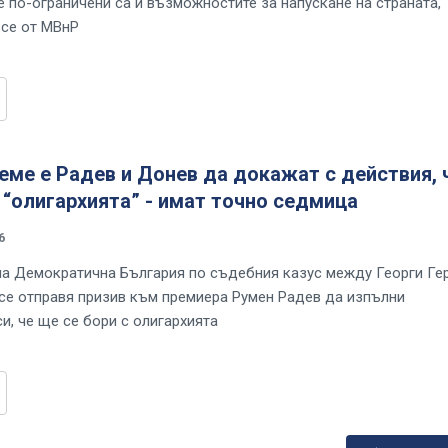
е по-ограничени са и възможностите за напускане на страната,
 се от МВнР
еме е Радев и Донев да докажат с действия, 
 “олигархията” - имат точно седмица
6
на Демократична България по съдебния казус между Георги Ге
се отправя призив към премиера Румен Радев да изпълни
и, че ще се бори с олигархията