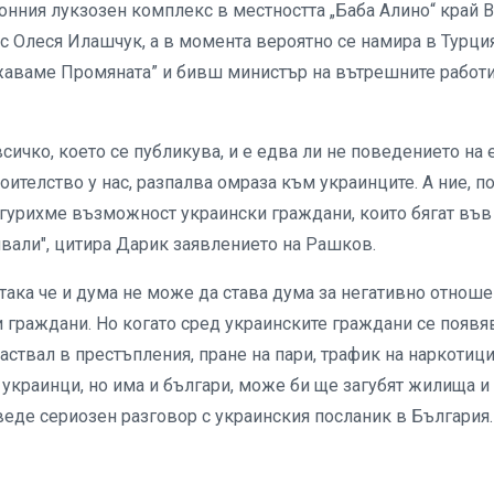
нния лукзозен комплекс в местността „Баба Алино“ край В
ас Олеся Илашчук, а в момента вероятно се намира в Турция
жаваме Промяната” и бивш министър на вътрешните работ
всичко, което се публикува, и е едва ли не поведението на 
оителство у нас, разпалва омраза към украинците. А ние, п
игурихме възможност украински граждани, които бягат във
нявали", цитира Дарик заявлението на Рашков.
така че и дума не може да става дума за негативно отнош
 граждани. Но когато сред украинските граждани се появя
участвал в престъпления, пране на пари, трафик на наркотици
 украинци, но има и българи, може би ще загубят жилища и
оведе сериозен разговор с украинския посланик в България