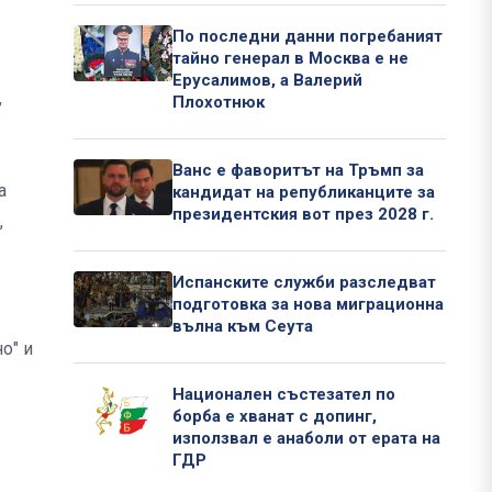
По последни данни погребаният
тайно генерал в Москва е не
Ерусалимов, а Валерий
,
Плохотнюк
Ванс е фаворитът на Тръмп за
а
кандидат на републиканците за
президентския вот през 2028 г.
,
Испанските служби разследват
подготовка за нова миграционна
вълна към Сеута
о" и
Национален състезател по
борба е хванат с допинг,
използвал е анаболи от ерата на
ГДР