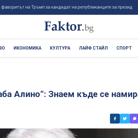
ът на Тръмп за кандидат на републиканците за президентския вот 
ВО
ИКОНОМИКА
КУЛТУРА
ЛАЙФ СТАЙЛ
СПОРТ
аба Алино“: Знаем къде се намир