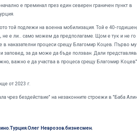
начално е преминал през един северен граничен пункт в
Турция.
щото той подлежи на военна мобилизация. Той е 40-годишен
 не е ли... само можем да предполагаме. Щом е тук и не го
тие в наказателни процеси срещу Благомир Коцев. Първо му
зи заповед, за да може да бъде ползван. Дали представляв
ажно, важно е да участва в процеса срещу Благомир Коцев"
ще от 2023 г.
ла чрез бездействие" на незаконните строежи в "Баба Алин
лино
Турция
Олег Неврозов
бизнесмен
,
,
,
,