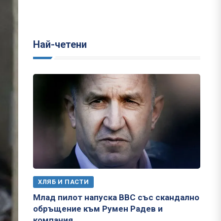
Най-четени
ХЛЯБ И ПАСТИ
Млад пилот напуска ВВС със скандално
обръщение към Румен Радев и
компания